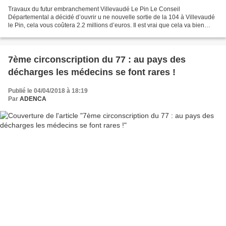
Travaux du futur embranchement Villevaudé Le Pin Le Conseil
Départemental a décidé d’ouvrir u ne nouvelle sortie de la 104 à Villevaudé
le Pin, cela vous coûtera 2.2 millions d’euros. Il est vrai que cela va bien
rendre service au Grand Paris, cette route...
7ème circonscription du 77 : au pays des
décharges les médecins se font rares !
Publié le 04/04/2018 à 18:19
Par
ADENCA