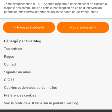
7ème circonscription du 77 L’Agence Régionale de santé vient de classer la
majorité des commu ne s de cette circonscription en zo ne d’intervention
prioritaire. https://www.iledefrance.ars.sante.fr/lars-ile-de-france-etend-
significativement-les-territoires-eligibles-aux-aides-linstallation-des Le...
< Page précédente
Page suivante >
Hébergé par Overblog
Top articles
Pages
Contact
Signaler un abus
C.G.U.
Cookies et données personnelles
Préférences cookies
Voir le profil de ADENCA sur le portail Overblog