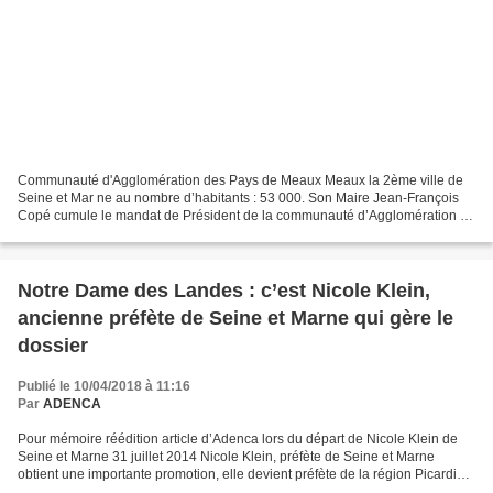
Communauté d'Agglomération des Pays de Meaux Meaux la 2ème ville de
Seine et Mar ne au nombre d’habitants : 53 000. Son Maire Jean-François
Copé cumule le mandat de Président de la communauté d’Agglomération du
Pays de Meaux, u ne aubai ne , cette collectivité...
Notre Dame des Landes : c’est Nicole Klein,
ancienne préfète de Seine et Marne qui gère le
dossier
Publié le 10/04/2018 à 11:16
Par
ADENCA
Pour mémoire réédition article d’Adenca lors du départ de Nicole Klein de
Seine et Marne 31 juillet 2014 Nicole Klein, préfète de Seine et Marne
obtient une importante promotion, elle devient préfète de la région Picardie
et de la Somme Mme Nicole Klein...