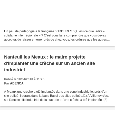
Un peu de pédagogie à la française : ORDURES : Qu’est-ce que ladite «
solidarité inter régionale » ? C’est vous faire comprendre que vous devez
accepter, de laisser enterrer près de chez vous, les ordures que les autres
ne veulent pas enterrer chez eux....
Nanteuil les Meaux : le maire projette
d'implanter une crèche sur un ancien site
industriel
Publié le 18/04/2018 à 11:25
Par
ADENCA
A Meaux une crèche a été implantée dans une zone industrielle, près d'un
site pollué, figurant dans la base Basol des sites pollués.(1) A Villenoy c'est
sur l'ancien site industriel de la sucrerie qu'une crèche a été implantée. (2)
Le Maire de Claye-Souilly...