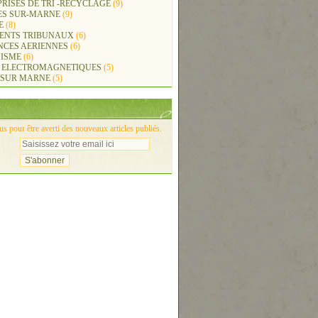
RISES DE TRI -RECYCLAGE
(9)
ES SUR-MARNE
(9)
E
(8)
ENTS TRIBUNAUX
(6)
NCES AERIENNES
(6)
ISME
(6)
 ELECTROMAGNETIQUES
(5)
 SUR MARNE
(5)
 pour être averti des nouveaux articles publiés.