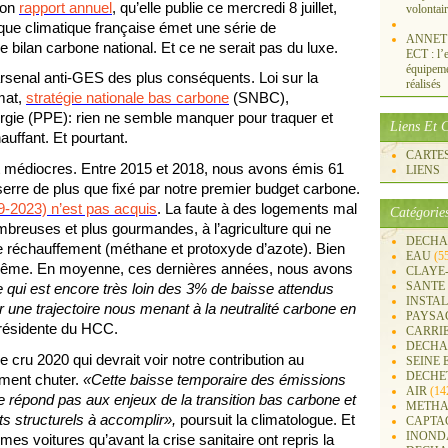
son
rapport annuel
, qu’elle publie ce mercredi 8 juillet,
volontai
itique climatique française émet une série de
ANNET S
 bilan carbone national. Et ce ne serait pas du luxe.
ECT : l’e
équipemen
arsenal anti-GES des plus conséquents. Loi sur la
réalisés
imat,
stratégie nationale bas carbone
(SNBC),
ergie (PPE): rien ne semble manquer pour traquer et
Liens Et C
uffant. Et pourtant.
CARTES 
 médiocres. Entre 2015 et 2018, nous avons émis 61
LIENS
serre de plus que fixé par notre premier budget carbone.
-2023) n’est pas acquis
. La faute à des logements mal
Catégorie
ombreuses et plus gourmandes, à l’agriculture qui ne
DECHA
de réchauffement (méthane et protoxyde d’azote). Bien
EAU
(5
e même. En moyenne, ces dernières années, nous avons
CLAYE
SANTE
 qui est encore très loin des 3% de baisse attendus
INSTA
r une trajectoire nous menant à la neutralité carbone en
PAYSA
présidente du HCC.
CARRI
DECHA
 cru 2020 qui devrait voir notre contribution au
SEINE 
DECHE
ement chuter.
«Cette baisse temporaire des émissions
AIR
(14
 répond pas aux enjeux de la transition bas carbone et
METHA
ts structurels à accomplir»,
poursuit la climatologue. Et
CAPTA
INOND
mes voitures qu’avant la crise sanitaire ont repris la