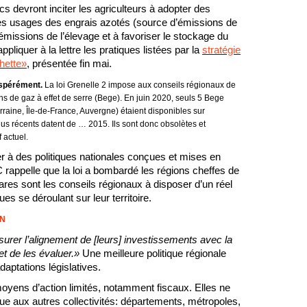
s devront inciter les agriculteurs à adopter des
r les usages des engrais azotés (source d’émissions de
émissions de l’élevage et à favoriser le stockage du
appliquer à la lettre les pratiques listées par la
stratégie
hette»
, présentée fin mai.
espérément.
La loi Grenelle 2 impose aux conseils régionaux de
ons de gaz à effet de serre (Bege). En juin 2020, seuls 5 Bege
raine, Île-de-France, Auvergne) étaient disponibles sur
plus récents datent de … 2015. Ils sont donc obsolètes et
 actuel.
ter à des politiques nationales conçues et mises en
appelle que la loi a bombardé les régions cheffes de
, rares sont les conseils régionaux à disposer d’un réel
es se déroulant sur leur territoire.
ON
surer l’alignement de [leurs] investissements avec la
 et de les évaluer.»
Une meilleure politique régionale
aptations législatives.
 moyens d’action limités, notamment fiscaux. Elles ne
que aux autres collectivités: départements, métropoles,