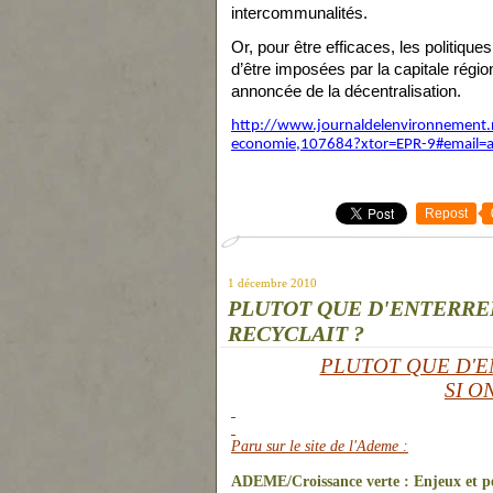
intercommunalités.
Or, pour être efficaces, les politiqu
d’être imposées par la capitale régi
annoncée de la décentralisation.
http://www.journaldelenvironnement.ne
economie,107684?xtor=EPR-9#email=ale
Repost
1 décembre 2010
PLUTOT QUE D'ENTERRER
RECYCLAIT ?
PLUTOT QUE D'E
SI O
Paru sur le site de l'Ademe :
ADEME/Croissance verte : Enjeux et pe