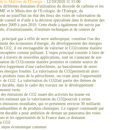
 la Maîtrise de l'Energie
- 12/10/2010 11:15:00
x différents domaines d'utilisation du dioxyde de carbone et les
ME et le Minis-tère de l'Ecologie, de l'Energie, du
nt au-jourd'hui un état des lieux des voies de valorisation du
e conseil et d'aide à la décision spécialisée dans le domaine des
embre 2009 à juin 2010. Cette étude a également été suivie par
s, d'institutionnels, d'instituts techniques et de centres de
principal gaz à effet de serre anthropique, constitue l'un des
ment des économies d'énergie, du développement des énergies
du CO2, il est envisageable de valoriser le CO2comme matière
atmosphère comme polluant. L'enjeu principal consiste à faire de
à travers de nouvelles applications, tout en s'assurant de son
ilisation du CO2comme matière première et comme source de
e déve-loppement d'une carbochimie, au basculement de notre
s énergies fossiles. La valorisation du CO2permettrait alors
x produits issus de la pétrochimie, ou-vrant ainsi l'opportunité
ir de CO2. La valorisation du CO2fait partie des thèmes de
 durable, dans le cadre des travaux sur le développement
conomie verte.
 des émissions de CO2 issues des activités hu-maine est
erts estiment que la valorisation du CO2pourrait à terme
 émissions mondiales, qui re-présentent environ 30 milliards
combustibles et de produits chimiques. Le rapport commandé par
t durable a pour ambition de dresser un panorama des voies
outs et les opportunités de la France dans ce domaine.
 du CO2
 un enjeu économique commun