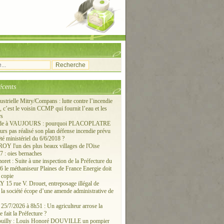
écents
ustrielle Mitry/Compans : lutte contre l’incendie
c’est le voisin CCMP qui fournit l’eau et les
rs
ude à VAUJOURS : pourquoi PLACOPLATRE
ours pas réalisé son plan défense incendie prévu
êté ministériel du 6/6/2018 ?
 l'un des plus beaux villages de l'Oise
 : oies bernaches
ret : Suite à une inspection de la Préfecture du
6 le méthaniseur Plaines de France Energie doit
 copie
15 rue V. Drouet, entreposage illégal de
: la société écope d’une amende administrative de
/7/2026 à 8h51 : Un agriculteur arrose la
e fait la Préfecture ?
ouilly : Louis Honoré DOUVILLE un pompier