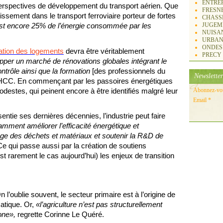
ENTREP
 perspectives de développement du transport aérien. Que
FRESN
stissement dans le transport ferroviaire porteur de fortes
CHASS
est encore 25% de l’énergie consommée par les
JUGEM
NUISA
URBAN
ONDES
ation des logements
devra être véritablement
PRECY
lopper un marché de rénovations globales intégrant le
ontrôle ainsi que la formation
[des professionnels du
Newsletter
 HCC. En commençant par les passoires énergétiques
destes, qui peinent encore à être identifiés malgré leur
Abonnez-vous
Email
sentie ses dernières décennies, l’industrie peut faire
amment améliorer l’efficacité énergétique et
clage des déchets et matériaux et soutenir la R&D de
Ce qui passe aussi par la création de soutiens
t rarement le cas aujourd’hui) les enjeux de transition
 l’oublie souvent, le secteur primaire est à l’origine de
atique. Or,
«l’agriculture n’est pas structurellement
one»,
regrette Corinne Le Quéré.