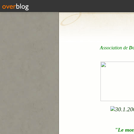
A
ssociation de
D
"Le mo