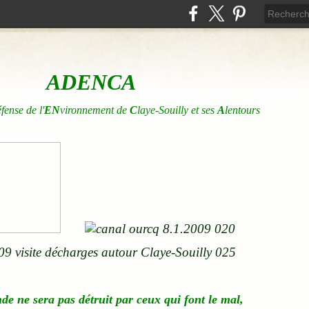
ADENCA
éfense de l'
EN
vironnement de
C
laye-Souilly et ses
A
lentours
nde
ne
sera pas détruit par ceux qui font le mal,