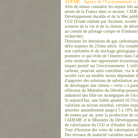
ADEME : Agence de l'Environnement et de
Afin de mieux connaître les enjeux liés au
atouts de la France dans ce secteur, l'ADE
Développement durable et de la Mer publie
CO2 (Etude réalisée par Alcimed, société d
sciences de la vie et de la chimie, de déc
un comité de pilotage compo-sé d'industriel
recherche).
Diminuer les émissions de gaz carbonique, 
défis majeurs du 21ème siècle. En complé
non carbonées et du stockage géologique 
première ce qui évite de l'émettre dans l'
cette molécule une opportunité économique 
impact positif sur l'environnement. L'ut
carbone, pourrait ainsi contribuer, via l
société vers un modèle moins dépendant de
d'apporter des solutions de substitution au
de développer une chimie « verte » à part
réflexion du Ministère du Dévelop-pement
industriel des filiè-res stratégiques de l'é
Si aujourd'hui, une faible quantité (0,5%)
valorisée au niveau mondial, certains exp
absorber annuellement jusqu'à 5 à 10% des
de tonnes par an, pour la production de 
l'ADEME et le Ministère du Développemen
de valorisation du CO2 et d'étudier les at
Tour d'horizon des voies de valorisation
Des niveaux de maturité variables mais