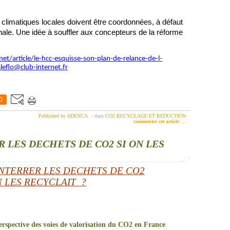
es climatiques locales doivent être coordonnées, à défaut
onale. Une idée à souffler aux concepteurs de la réforme
t/article/le-hcc-esquisse-son-plan-de-relance-de-l-
flo@club-internet.fr
0
Published by ADENCA
-
dans
CO2 RECYCLAGE ET REDUCTION
commenter cet article
…
 LES DECHETS DE CO2 SI ON LES
NTERRER LES DECHETS DE CO2
N LES RECYCLAIT ?
rspective des voies de valorisation du CO2 en France