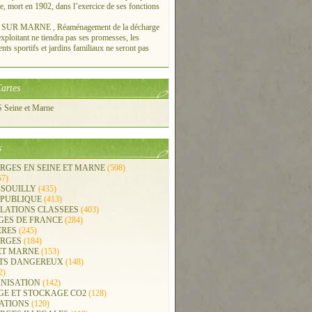
re, mort en 1902, dans l’exercice de ses fonctions
UR MARNE , Réaménagement de la décharge
xploitant ne tiendra pas ses promesses, les
ts sportifs et jardins familiaux ne seront pas
artes
Seine et Marne
s
RGES EN SEINE ET MARNE
(598)
57)
-SOUILLY
(435)
 PUBLIQUE
(413)
LLATIONS CLASSEES
(403)
GES DE FRANCE
(284)
ERES
(245)
RGES
(184)
ET MARNE
(153)
TS DANGEREUX
(148)
2)
NISATION
(142)
GE ET STOCKAGE CO2
(128)
ATIONS
(120)