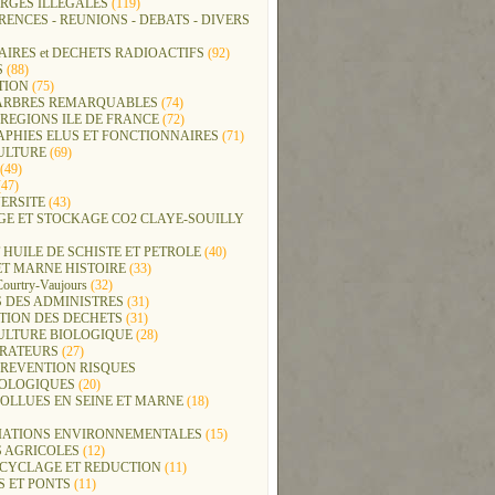
RGES ILLEGALES
(119)
ENCES - REUNIONS - DEBATS - DIVERS
IRES et DECHETS RADIOACTIFS
(92)
S
(88)
TION
(75)
t ARBRES REMARQUABLES
(74)
REGIONS ILE DE FRANCE
(72)
APHIES ELUS ET FONCTIONNAIRES
(71)
ULTURE
(69)
(49)
47)
ERSITE
(43)
GE ET STOCKAGE CO2 CLAYE-SOUILLY
 HUILE DE SCHISTE ET PETROLE
(40)
ET MARNE HISTOIRE
(33)
Courtry-Vaujours
(32)
 DES ADMINISTRES
(31)
TION DES DECHETS
(31)
ULTURE BIOLOGIQUE
(28)
ERATEURS
(27)
PREVENTION RISQUES
OLOGIQUES
(20)
POLLUES EN SEINE ET MARNE
(18)
IATIONS ENVIRONNEMENTALES
(15)
S AGRICOLES
(12)
ECYCLAGE ET REDUCTION
(11)
S ET PONTS
(11)