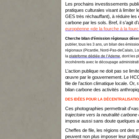
Les prochains investissements public
pratiques culturales visant à limite
GES très réchauffant), à réduire les 
carbone par les sols. Bref, il s’agit d’
européenne «de la fourche à la fourc
Cherche bilan d’émission régionaux dés
publier, tous les 3 ans, un bilan des émissi
régionaux (Picardie, Nord-Pas-deCalais, Lor
la
plateforme dédiée de l’Ademe
, dont les 
incohérents avec le découpage administratif
L’action publique ne doit pas se limi
œuvre par le gouvernement. Le HCC r
file de l’action climatique locale. Or
bilan carbone des activités anthropiqu
DES IDÉES POUR LA DÉCENTRALISATI
Ces photographies permettrait d’
«as
trajectoire vers la neutralité carbone
impose aussi sans doute quelques ad
Cheffes de file, les régions ont des
peuvent non plus imposer leur politi