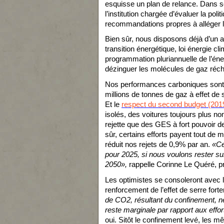
esquisse un plan de relance. Dans 
l’institution chargée d’évaluer la pol
recommandations propres à alléger le
Bien sûr, nous disposons déjà d’un 
transition énergétique, loi énergie cl
programmation pluriannuelle de l’én
dézinguer les molécules de gaz récha
Nos performances carboniques sont
millions de tonnes de gaz à effet de 
Et le
respect du second budget (2019
isolés, des voitures toujours plus n
rejette que des GES à fort pouvoir 
sûr, certains efforts payent tout d
réduit nos rejets de 0,9% par an.
«Ce
pour 2025, si nous voulons rester su
2050»,
rappelle Corinne Le Quéré, 
Les optimistes se consoleront avec le
renforcement de l’effet de serre fort
de CO2, résultant du confinement, ne
reste marginale par rapport aux effor
oui. Sitôt le confinement levé, les mê