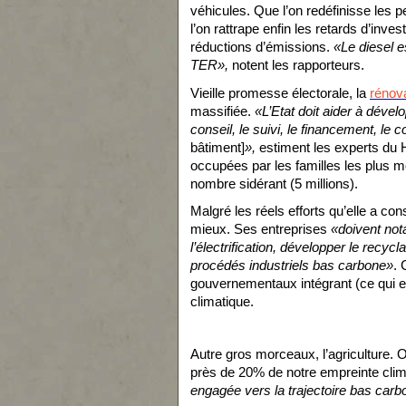
véhicules. Que l’on redéfinisse les
l’on rattrape enfin les retards d’inve
réductions d’émissions.
«Le diesel 
TER»,
notent les rapporteurs.
Vieille promesse électorale, la
rénov
massifiée.
«L’Etat doit aider à déve
conseil, le suivi, le financement, le c
bâtiment]
»,
estiment les experts du
occupées par les familles les plus mo
nombre sidérant (5 millions).
Malgré les réels efforts qu’elle a con
mieux. Ses entreprises
«doivent not
l’électrification, développer le recy
procédés industriels bas carbone»
. 
gouvernementaux intégrant (ce qui es
climatique.
Autre gros morceaux, l’agriculture. On
près de 20% de notre empreinte clim
engagée vers la trajectoire bas carb