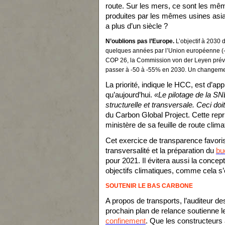
route. Sur les mers, ce sont les m
produites par les mêmes usines asiat
a plus d’un siècle ?
N’oublions pas l’Europe.
L’objectif à 2030 d
quelques années par l’Union européenne (-4
COP 26, la Commission von der Leyen prévoi
passer à -50 à -55% en 2030. Un changement
La priorité, indique le HCC, est d’app
qu’aujourd’hui.
«Le pilotage de la SN
structurelle et transversale. Ceci doi
du Carbon Global Project. Cette repr
ministère de sa feuille de route clima
Cet exercice de transparence favorise
transversalité et la préparation du
bu
pour 2021. Il évitera aussi la concept
objectifs climatiques, comme cela s’e
SOUTENIR LE BAS CARBONE
A propos de transports, l’auditeur de
prochain plan de relance soutienne 
confinement
. Que les constructeurs 