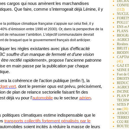
DECHA
êmes cargos qui nous amènent les marchandises
CONFER
iques. Que faire, comme s’interrogeait déjà Lénine, il y
(112)
NUCLEA
FORET
POLLU
e la politique climatique française s’appuie sur celui fixé, il y
ENS e
0% d’émission entre 1990 et 2030). Or, dans la perspective de la
PLANS 
t de rehausser l’ambition. L’objectif communautaire devrait
BIOGR
AGRIC
 de braquet que le gouvernement français doit anticiper.
Rivières
liquer les règles existantes avec plus d’efficacité
BRUIT
(
BIODIV
BC souffre d’un manque de fermeté et d’une vision
CAPTA
t être rectifié rapidement»
, propose l’ancienne patronne
(41)
ise en main passe par la publication par chaque
GAZ ET
SEINE 
tique.
Fort de 
DROITS
ra la cohérence de l’action publique (enfin !), la
REDUC
dget vert,
dont le premier opus est prévu, précisément,
AGRIC
ion de plan de relance sectorielle faisant fin des
INCIN
PLAN 
st déjà vu pour l’
automobile
ou le secteur
aérien
.
TECHN
SITES 
eau
(16)
ASSOC
s politiques climatiques estime indispensable que le
TERRE
les
transports collectifs fortement pénalisés par le
CO2 R
automobiles soient incités à réduire la masse de leurs
ROUTE