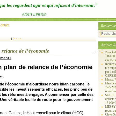
ui les regardent agir et qui refusent d'intervenir."
Albert Einstein
ontact
Recherche
1
2
>
>>
Articles R
 relance de l’économie
Zone ind
TRAPIL, 
ement :
émulseu
Inquiét
 plan de relance de l’économie
n’a touj
par l’arr
GERBEROY
berg
Meaux 77
Marchémo
 de l’économie n’alourdisse notre bilan carbone, le
22/5/202
cible les investissements efficaces, les principes de
revoir sa
et les réformes à engager. A commencer par celle des
SOUILLY 
déchets 
 Une véritable feuille de route pour le gouvernement
15 000 €
MESSY 25
route, qu
ment Castex, le Haut conseil pour le climat (HCC)
Claye-S