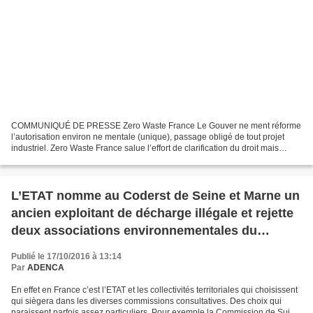
COMMUNIQUÉ DE PRESSE Zero Waste France Le Gouver ne ment réforme
l’autorisation environ ne mentale (unique), passage obligé de tout projet
industriel. Zero Waste France salue l’effort de clarification du droit mais
dénonce fermement certai ne s régressions...
L’ETAT nomme au Coderst de Seine et Marne un
ancien exploitant de décharge illégale et rejette
deux associations environnementales du
Comité économique et social européen (Cese)
Publié le 17/10/2016 à 13:14
Par
ADENCA
En effet en France c’est l’ETAT et les collectivités territoriales qui choisissent
qui siègera dans les diverses commissions consultatives. Des choix qui
paraissent parfois assez particuliers. Pour exemple la Commission de Suivi