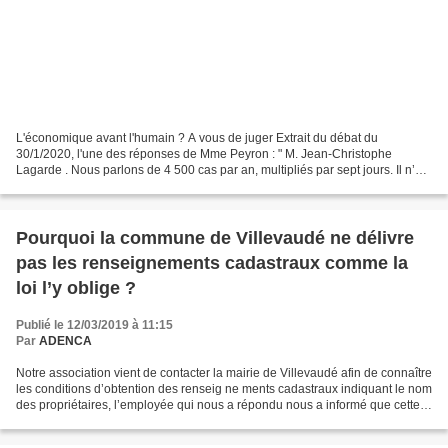
L'économique avant l'humain ? A vous de juger Extrait du débat du
30/1/2020, l'une des réponses de Mme Peyron : " M. Jean-Christophe
Lagarde . Nous parlons de 4 500 cas par an, multipliés par sept jours. Il n’y a
pas de coût économique dans cette affaire...
Pourquoi la commune de Villevaudé ne délivre
pas les renseignements cadastraux comme la
loi l’y oblige ?
Publié le 12/03/2019 à 11:15
Par
ADENCA
Notre association vient de contacter la mairie de Villevaudé afin de connaître
les conditions d’obtention des renseig ne ments cadastraux indiquant le nom
des propriétaires, l’employée qui nous a répondu nous a informé que cette
commu ne ne fournissait...