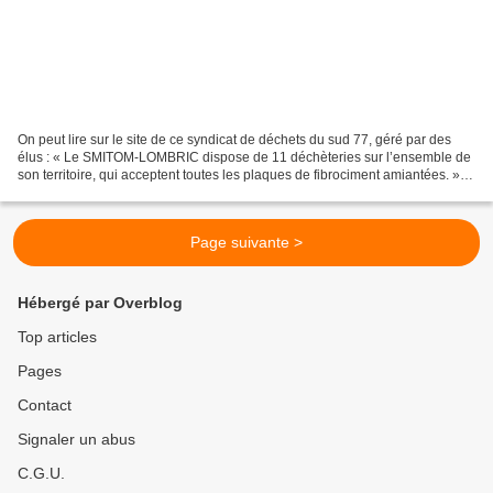
On peut lire sur le site de ce syndicat de déchets du sud 77, géré par des
élus : « Le SMITOM-LOMBRIC dispose de 11 déchèteries sur l’ensemble de
son territoire, qui acceptent toutes les plaques de fibrociment amiantées. »
http://www.lombric.com/actualites/apport-du-fibrociment-amiante-en-
decheterie...
Page suivante >
Hébergé par Overblog
Top articles
Pages
Contact
Signaler un abus
C.G.U.