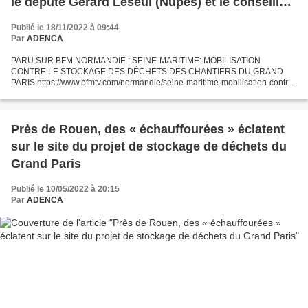
le député Gérard Leseul (Nupes) et le conseiller
départemental Stéphane Martot, écologiste
Publié le 18/11/2022 à 09:44
Par
ADENCA
PARU SUR BFM NORMANDIE : SEINE-MARITIME: MOBILISATION
CONTRE LE STOCKAGE DES DÉCHETS DES CHANTIERS DU GRAND
PARIS https://www.bfmtv.com/normandie/seine-maritime-mobilisation-contre-
le-stockage-des-dechets-des-chantiers-du-grand-paris_AV-
202211150693.html...
Près de Rouen, des « échauffourées » éclatent
sur le site du projet de stockage de déchets du
Grand Paris
Publié le 10/05/2022 à 20:15
Par
ADENCA