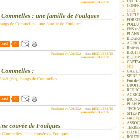
DECHA
commenter cet article
…
CONFER
(112)
e Commelles : une famille de Foulques
NUCLEA
FORET
POLLU
ENS e
PLANS 
BIOGR
AGRIC
post
0
Rivières
BRUIT
(
Published by ADENCA
-
dans
BIODIVERSITE
BIODIV
commenter cet article
…
CAPTA
(41)
e Commelles :
GAZ ET
SEINE 
Fort de 
DROITS
REDUC
AGRIC
post
0
INCIN
PLAN 
TECHN
Published by ADENCA
-
dans
BIODIVERSITE
commenter cet article
…
SITES 
eau
(16)
ASSOC
Une couvée de Foulques
TERRE
CO2 R
ROUTE