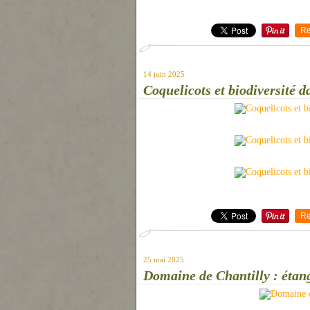
Re
14 juin 2025
Coquelicots et biodiversité d
Re
25 mai 2025
Domaine de Chantilly : éta