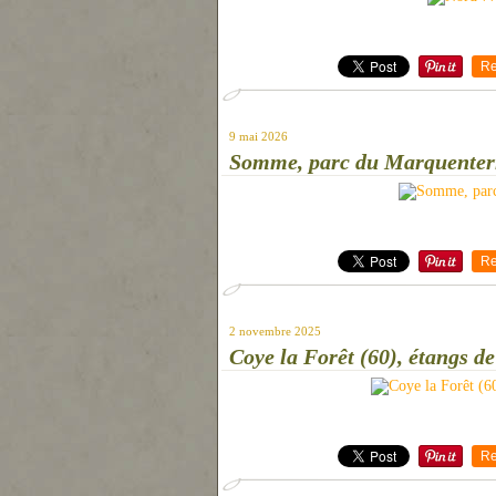
Re
9 mai 2026
Somme, parc du Marquenterr
Re
2 novembre 2025
Coye la Forêt (60), étangs d
Re