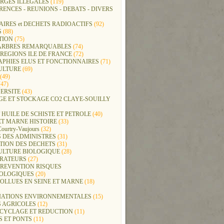
RGES ILLEGALES
(119)
ENCES - REUNIONS - DEBATS - DIVERS
IRES et DECHETS RADIOACTIFS
(92)
S
(88)
TION
(75)
t ARBRES REMARQUABLES
(74)
REGIONS ILE DE FRANCE
(72)
APHIES ELUS ET FONCTIONNAIRES
(71)
ULTURE
(69)
(49)
47)
ERSITE
(43)
GE ET STOCKAGE CO2 CLAYE-SOUILLY
 HUILE DE SCHISTE ET PETROLE
(40)
ET MARNE HISTOIRE
(33)
Courtry-Vaujours
(32)
 DES ADMINISTRES
(31)
TION DES DECHETS
(31)
ULTURE BIOLOGIQUE
(28)
ERATEURS
(27)
PREVENTION RISQUES
OLOGIQUES
(20)
POLLUES EN SEINE ET MARNE
(18)
IATIONS ENVIRONNEMENTALES
(15)
S AGRICOLES
(12)
ECYCLAGE ET REDUCTION
(11)
S ET PONTS
(11)