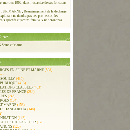
re, mort en 1902, dans l’exercice de ses fonctions
UR MARNE , Réaménagement de la décharge
xploitant ne tiendra pas ses promesses, les
ts sportifs et jardins familiaux ne seront pas
artes
Seine et Marne
s
RGES EN SEINE ET MARNE
(598)
57)
-SOUILLY
(435)
 PUBLIQUE
(413)
LLATIONS CLASSEES
(403)
GES DE FRANCE
(284)
ERES
(245)
RGES
(184)
ET MARNE
(153)
TS DANGEREUX
(148)
2)
NISATION
(142)
GE ET STOCKAGE CO2
(128)
ATIONS
(120)