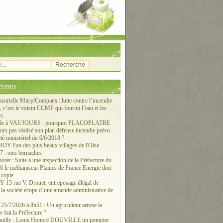
écents
ustrielle Mitry/Compans : lutte contre l’incendie
c’est le voisin CCMP qui fournit l’eau et les
rs
ude à VAUJOURS : pourquoi PLACOPLATRE
ours pas réalisé son plan défense incendie prévu
êté ministériel du 6/6/2018 ?
 l'un des plus beaux villages de l'Oise
 : oies bernaches
ret : Suite à une inspection de la Préfecture du
6 le méthaniseur Plaines de France Energie doit
 copie
15 rue V. Drouet, entreposage illégal de
: la société écope d’une amende administrative de
/7/2026 à 8h51 : Un agriculteur arrose la
e fait la Préfecture ?
ouilly : Louis Honoré DOUVILLE un pompier