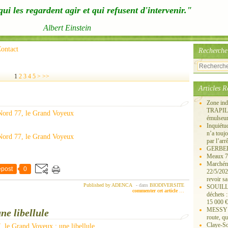
ui les regardent agir et qui refusent d'intervenir."
Albert Einstein
ontact
Recherche
1
2
3
4
5
>
>>
Articles R
Zone ind
TRAPIL, 
émulseu
Inquiét
n’a touj
par l’arr
GERBEROY
Meaux 77
Marchémo
post
0
22/5/202
revoir sa
Published by ADENCA
-
dans
BIODIVERSITE
SOUILLY 
commenter cet article
…
déchets 
15 000 €
MESSY 25
ne libellule
route, qu
Claye-S