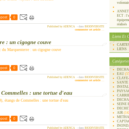
volontai
ANNET S
ECT : l’e
post
0
équipemen
réalisés
Published by ADENCA
-
dans
BIODIVERSITE
commenter cet article
…
Liens Et C
e : un cigogne couve
CARTES 
LIENS
Catégorie
post
0
DECHA
EAU
(5
Published by ADENCA
-
dans
BIODIVERSITE
CLAYE
commenter cet article
…
SANTE
INSTA
PAYSA
e Commelles : une tortue d'eau
CARRI
DECHA
SEINE 
DECHE
AIR
(14
METHA
post
0
CAPTA
INOND
Published by ADENCA
-
dans
BIODIVERSITE