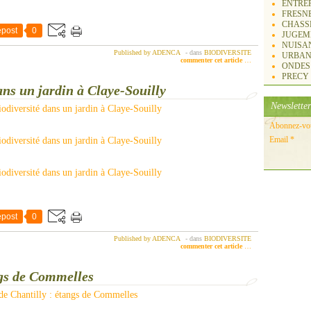
ENTREP
FRESN
CHASS
post
0
JUGEM
NUISA
Published by ADENCA
-
dans
BIODIVERSITE
URBAN
commenter cet article
…
ONDES
PRECY
ans un jardin à Claye-Souilly
Newsletter
Abonnez-vous
Email
post
0
Published by ADENCA
-
dans
BIODIVERSITE
commenter cet article
…
ngs de Commelles