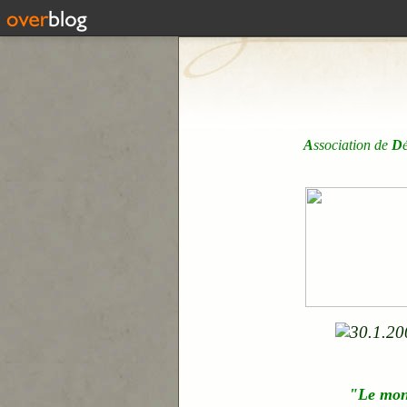
A
ssociation de
D
"Le mo