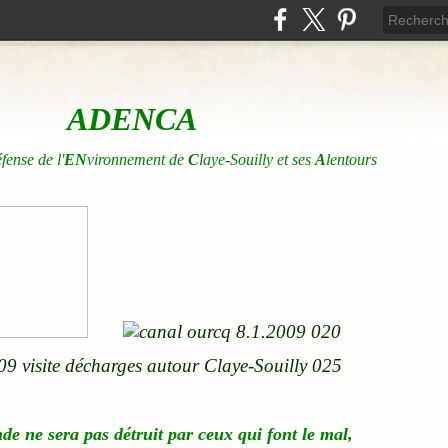
ADENCA
éfense de l'
EN
vironnement de
C
laye-Souilly et ses
A
lentours
nde
ne
sera pas détruit par ceux qui font le mal,