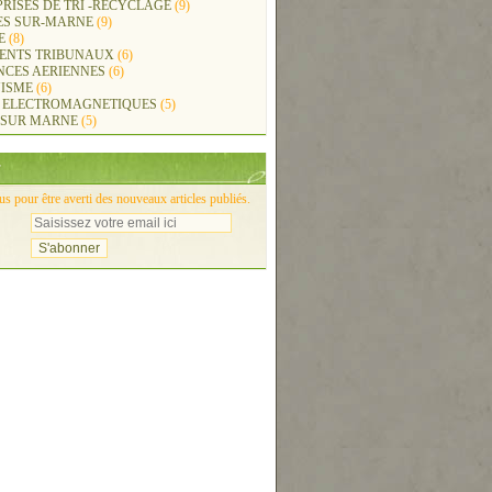
RISES DE TRI -RECYCLAGE
(9)
ES SUR-MARNE
(9)
E
(8)
ENTS TRIBUNAUX
(6)
NCES AERIENNES
(6)
ISME
(6)
 ELECTROMAGNETIQUES
(5)
 SUR MARNE
(5)
 pour être averti des nouveaux articles publiés.