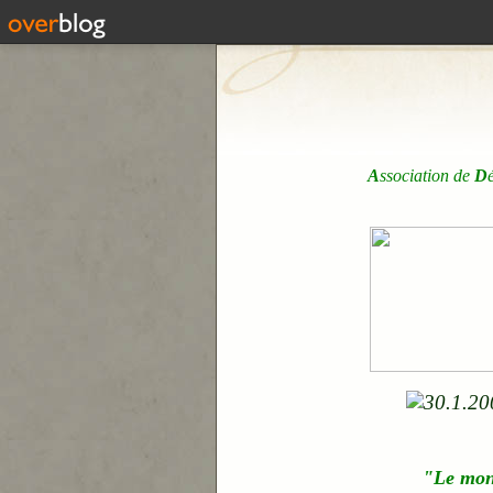
A
ssociation de
D
"Le mo