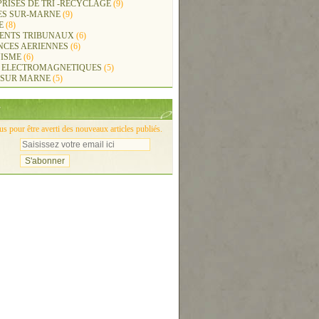
RISES DE TRI -RECYCLAGE
(9)
ES SUR-MARNE
(9)
E
(8)
ENTS TRIBUNAUX
(6)
NCES AERIENNES
(6)
ISME
(6)
 ELECTROMAGNETIQUES
(5)
 SUR MARNE
(5)
 pour être averti des nouveaux articles publiés.