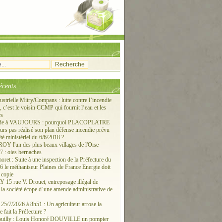
écents
ustrielle Mitry/Compans : lutte contre l’incendie
c’est le voisin CCMP qui fournit l’eau et les
rs
ude à VAUJOURS : pourquoi PLACOPLATRE
ours pas réalisé son plan défense incendie prévu
êté ministériel du 6/6/2018 ?
 l'un des plus beaux villages de l'Oise
 : oies bernaches
ret : Suite à une inspection de la Préfecture du
6 le méthaniseur Plaines de France Energie doit
 copie
15 rue V. Drouet, entreposage illégal de
: la société écope d’une amende administrative de
/7/2026 à 8h51 : Un agriculteur arrose la
e fait la Préfecture ?
ouilly : Louis Honoré DOUVILLE un pompier