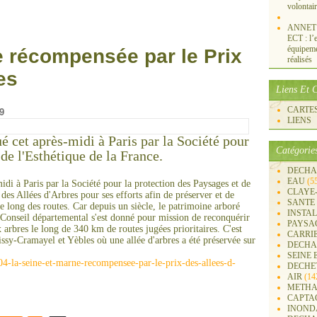
volontai
ANNET S
ECT : l’e
équipemen
e récompensée par le Prix
réalisés
es
Liens Et C
9
CARTES 
LIENS
é cet après-midi à Paris par la Société pour
Catégorie
de l'Esthétique de la France.
DECHA
EAU
(5
idi à Paris par la Société pour la protection des Paysages et de
CLAYE
x des Allées d'Arbres pour ses efforts afin de préserver et de
SANTE
le long des routes. Car depuis un siècle, le patrimoine arboré
INSTA
Conseil départemental s'est donné pour mission de reconquérir
PAYSA
arbres le long de 340 km de routes jugées prioritaires. C'est
CARRI
sy-Cramayel et Yèbles où une allée d'arbres a été préservée sur
DECHA
SEINE 
4-la-seine-et-marne-recompensee-par-le-prix-des-allees-d-
DECHE
AIR
(14
METHA
CAPTA
INOND