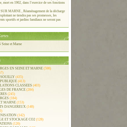
re, mort en 1902, dans l’exercice de ses fonctions
UR MARNE , Réaménagement de la décharge
xploitant ne tiendra pas ses promesses, les
ts sportifs et jardins familiaux ne seront pas
artes
Seine et Marne
s
RGES EN SEINE ET MARNE
(598)
57)
-SOUILLY
(435)
 PUBLIQUE
(413)
LLATIONS CLASSEES
(403)
GES DE FRANCE
(284)
ERES
(245)
RGES
(184)
ET MARNE
(153)
TS DANGEREUX
(148)
2)
NISATION
(142)
GE ET STOCKAGE CO2
(128)
ATIONS
(120)