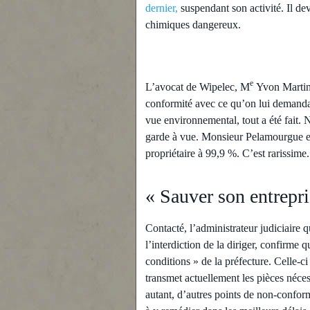
dernier,
suspendant son activité. Il de
chimiques dangereux.
e
L’avocat de Wipelec, M
Yvon Marti
conformité avec ce qu’on lui demandai
vue environ
ne
mental, tout a été fait
garde à vue. Monsieur Pelamourgue est 
propriétaire à 99,9 %. C’est rarissime.
« Sauver son entrepris
Contacté, l’administrateur judiciaire
l’interdiction de la diriger, confirme qu
conditions » de la préfecture. Celle-ci
transmet actuellement les pièces néces
autant, d’autres points de non-conformi