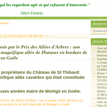
ui les regardent agir et qui refusent d'intervenir."
Albert Einstein
ontact
Recherche
240
250
260
270
280
290
300
400
500
22
223
224
225
226
227
228
229
230
>
>>
Articles R
ée par le Prix des Allées d'Arbres : une
Zone ind
a magnifique allée de Platanes en bordure de
TRAPIL, 
émulseu
 en Goële
Inquiét
n’a touj
par l’arr
GERBEROY
, propriétaire du Château de St Thibault
Meaux 77
fique allée cavalière qui était constituée
Marchémo
22/5/202
revoir sa
SOUILLY 
uses années maire de Montgé en Goële.
déchets 
15 000 €
MESSY 25
route, qu
Claye-S