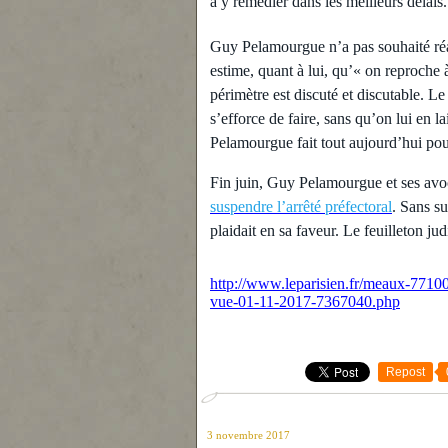
à y remédier dans les meilleurs délais.
Guy Pelamourgue n’a pas souhaité réa
estime, quant à lui, qu’« on reproch
périmètre est discuté et discutable. 
s’efforce de faire, sans qu’on lui en l
Pelamourgue fait tout aujourd’hui pour
Fin juin, Guy Pelamourgue et ses avoc
suspendre l’arrêté préfectoral
. Sans su
plaidait en sa faveur. Le feuilleton ju
http://www.leparisien.fr/meaux-7710
vue-01-11-2017-7367040.php
Repost
3 novembre 2017