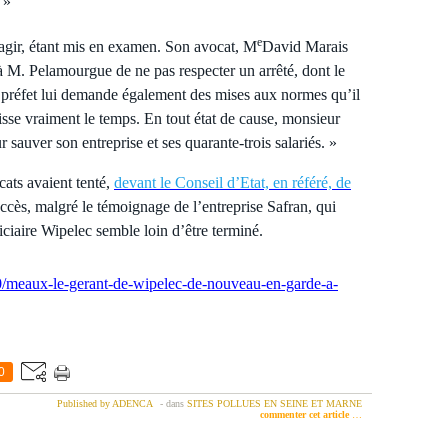
 »
e
gir, étant mis en examen. Son avocat, M
David Marais
e à M. Pelamourgue de
ne
pas respecter un arrêté, dont le
Le préfet lui demande également des mises aux normes qu’il
aisse vraiment le temps. En tout état de cause, monsieur
 sauver son entreprise et ses quarante-trois salariés. »
ats avaient tenté,
devant le Conseil d’Etat, en référé, de
ccès, malgré le témoignage de l’entreprise Safran, qui
diciaire Wipelec semble loin d’être terminé.
0/meaux-le-gerant-de-wipelec-de-nouveau-en-garde-a-
0
Published by ADENCA
-
dans
SITES POLLUES EN SEINE ET MARNE
commenter cet article
…