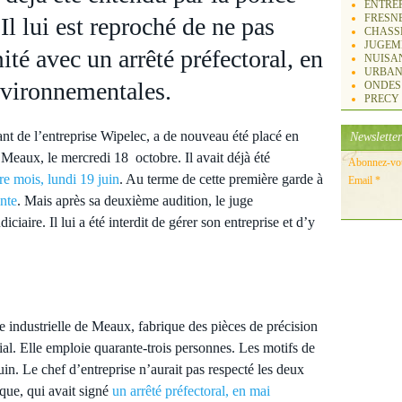
ENTREP
FRESN
 Il lui est reproché de ne pas
CHASS
JUGEM
ité avec un arrêté préfectoral, en
NUISA
URBAN
nvironnementales.
ONDES
PRECY
t de l’entreprise Wipelec, a de nouveau été placé en
Newsletter
e Meaux, le mercredi 18 octobre. Il avait déjà été
Abonnez-vous
tre mois, lundi 19 juin
. Au terme de cette première garde à
Email
inte
. Mais après sa deuxième audition, le juge
iciaire. Il lui a été interdit de gérer son entreprise et d’y
e industrielle de Meaux, fabrique des pièces de précision
tial. Elle emploie quarante-trois personnes. Les motifs de
in. Le chef d’entreprise n’aurait pas respecté les deux
que, qui avait signé
un arrêté préfectoral, en mai