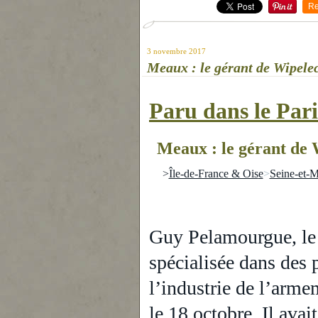
Re
3 novembre 2017
Meaux : le gérant de Wipele
Paru dans le Pari
Meaux : le gérant de 
>
Île-de-France & Ois
e
>
Seine-et-
Guy Pelamourgue, le 
spécialisée dans des 
l’industrie de l’arme
le 18 octobre. Il avai