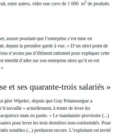
3
vait, entre autres, vider une cuve de 1 000 m
de produits
ne
t, assure pourtant que l’entreprise s’est mise en
t, depuis la première garde à vue. « D’un strict point de
. Nous n’avons pas d’élément ration
ne
l pour expliquer cette
interdit d’aller sur son entreprise alors qu’il en est
 »
e et ses quarante-trois salariés »
 qui gère Wipelec, depuis que Guy Pelamourgue a
’il travaille « actuellement, à tenter de lever les
 acquiesce mais en partie. « Le mandataire provisoire (...)
saires pour lever les trois dernières non-conformités. Pour
tés notables (...) perdurent encore. L’exploitant est invité