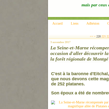
mais par ceux q
Accueil
Liens
Adhésion
C
200
210
<<
<
220
221
2
3 novembre 2017
La Seine-et-Marne récompens
occasion d'aller découvrir l
la forêt régionale de Montgé
C'est à la baronne d'Eitchal
que nous devons cette magni
de 252 platanes.
Son époux a été de nombre