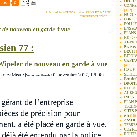
DECHA
post
0
CONFER
(112)
Published by ADENCA
-
dans
SEINE ET MARNE
NUCLEA
commenter cet article
…
FORET
POLLU
c de nouveau en garde à vue
ENS e
PLANS 
BIOGR
AGRIC
sien 77 :
Rivières
BRUIT
(
BIODIV
CAPTA
Wipelec de nouveau en garde à vue
(41)
GAZ ET
SEINE 
Marn
e
>
Meau
x
|
|
01 novembre 2017, 12h08
|
Sébastien Roselé
0
Fort de 
DROITS
REDUC
AGRIC
INCIN
gérant de l’entreprise
PLAN 
TECHN
pièces de précision pour
SITES 
eau
(16)
ASSOC
ment, a été placé en garde à vue,
TERRE
CO2 R
t déjà été entendu par la police
ROUTE