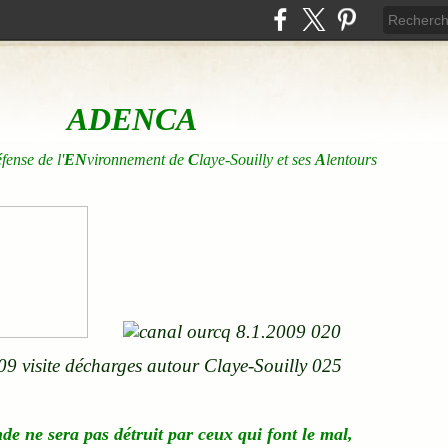
ADENCA
éfense de l'
EN
vironnement de
C
laye-Souilly et ses
A
lentours
nde
ne
sera pas détruit par ceux qui font le mal,