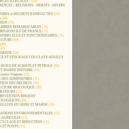
RGES ILLEGALES
(119)
ENCES - REUNIONS - DEBATS - DIVERS
IRES et DECHETS RADIOACTIFS
(92)
S
(88)
TION
(75)
t ARBRES REMARQUABLES
(74)
REGIONS ILE DE FRANCE
(72)
APHIES ELUS ET FONCTIONNAIRES
(71)
ULTURE
(69)
(49)
47)
ERSITE
(43)
GE ET STOCKAGE CO2 CLAYE-SOUILLY
 HUILE DE SCHISTE ET PETROLE
(40)
ET MARNE HISTOIRE
(33)
Courtry-Vaujours
(32)
 DES ADMINISTRES
(31)
TION DES DECHETS
(31)
ULTURE BIOLOGIQUE
(28)
ERATEURS
(27)
PREVENTION RISQUES
OLOGIQUES
(20)
POLLUES EN SEINE ET MARNE
(18)
IATIONS ENVIRONNEMENTALES
(15)
S AGRICOLES
(12)
ECYCLAGE ET REDUCTION
(11)
S ET PONTS
(11)