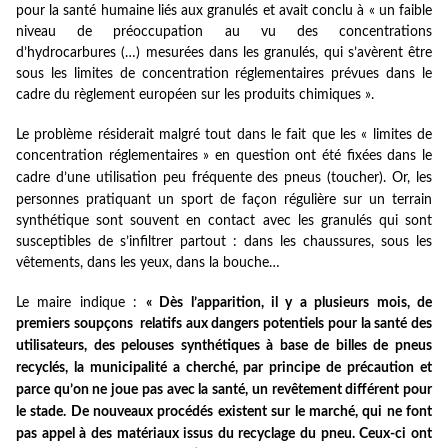
pour la santé humai
ne
liés aux granulés et avait conclu à « un faible
niveau de préoccupation au vu des concentrations
d’hydrocarbures (…) mesurées dans les granulés, qui s’avèrent être
sous les limites de concentration réglementaires prévues dans le
cadre du règlement européen sur les produits chimiques ».
Le problème résiderait malgré tout dans le fait que les « limites de
concentration réglementaires » en question ont été fixées dans le
cadre d’u
ne
utilisation peu fréquente des p
ne
us (toucher). Or, les
person
ne
s pratiquant un sport de façon régulière sur un terrain
synthétique sont souvent en contact avec les granulés qui sont
susceptibles de s’infiltrer partout : dans les chaussures, sous les
vêtements, dans les yeux, dans la bouche…
Le maire indique :
« Dès l’apparition, il y a plusieurs mois, de
premiers soupçons relatifs aux dangers potentiels pour la santé des
utilisateurs, des pelouses synthétiques à base de billes de p
ne
us
recyclés, la municipalité a cherché, par principe de précaution et
parce qu’on
ne
joue pas avec la santé, un revêtement différent pour
le stade. De nouveaux procédés existent sur le marché, qui
ne
font
pas appel à des matériaux issus du recyclage du p
ne
u. Ceux-ci ont