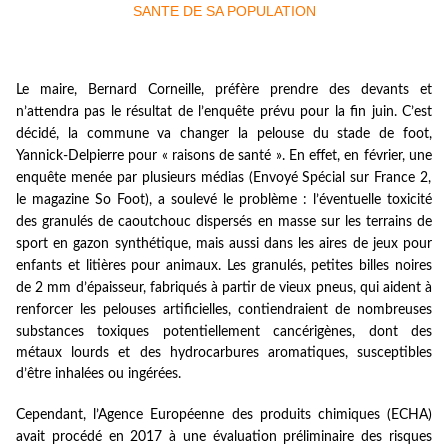
Le maire, Bernard Cor
ne
ille, préfère prendre des devants et
n’attendra pas le résultat de l’enquête prévu pour la fin juin. C’est
décidé, la commu
ne
va changer la pelouse du stade de foot,
Yannick-Delpierre pour « raisons de santé ». En effet, en février, u
ne
enquête menée par plusieurs médias (Envoyé Spécial sur France 2,
le magazi
ne
So Foot), a soulevé le problème : l’éventuelle toxicité
des granulés de caoutchouc dispersés en masse sur les terrains de
sport en gazon synthétique, mais aussi dans les aires de jeux pour
enfants et litières pour animaux. Les granulés, petites billes noires
de 2 mm d’épaisseur, fabriqués à partir de vieux p
ne
us, qui aident à
renforcer les pelouses artificielles, contiendraient de nombreuses
substances toxiques potentiellement cancérigè
ne
s, dont des
métaux lourds et des hydrocarbures aromatiques, susceptibles
d’être inhalées ou ingérées.
Cependant, l’Agence Européen
ne
des produits chimiques (ECHA)
avait procédé en 2017 à u
ne
évaluation préliminaire des risques