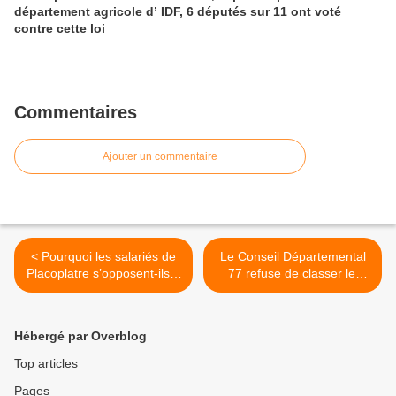
département agricole d’ IDF, 6 députés sur 11 ont voté
contre cette loi
Commentaires
Ajouter un commentaire
< Pourquoi les salariés de
Le Conseil Départemental
Placoplatre s’opposent-ils à
77 refuse de classer les
la présence du public à la
platanes qui bordent la
Commission de Suivi de
forêt régional de Montgé en
Site Fort de Vaujours ?
Goële comme arbres
Hébergé par Overblog
remarquables >
Top articles
Pages