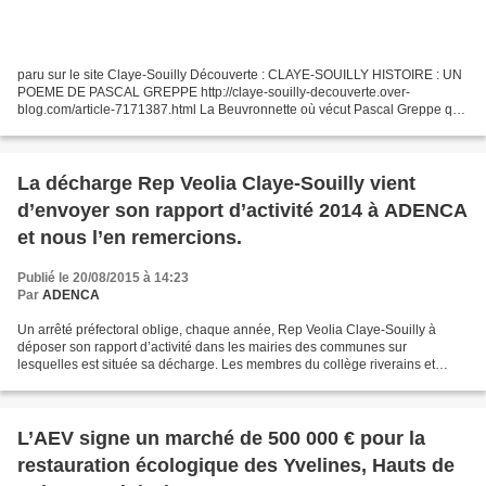
paru sur le site Claye-Souilly Découverte : CLAYE-SOUILLY HISTOIRE : UN
POEME DE PASCAL GREPPE http://claye-souilly-decouverte.over-
blog.com/article-7171387.html La Beuvronnette où vécut Pascal Greppe qui
fut notaire à Claye-Souilly Clay’Souilly : Qu’est-ce...
La décharge Rep Veolia Claye-Souilly vient
d’envoyer son rapport d’activité 2014 à ADENCA
et nous l’en remercions.
Publié le 20/08/2015 à 14:23
Par
ADENCA
Un arrêté préfectoral oblige, chaque année, Rep Veolia Claye-Souilly à
déposer son rapport d’activité dans les mairies des communes sur
lesquelles est située sa décharge. Les membres du collège riverains et
associations protection de l’environnement de...
L’AEV signe un marché de 500 000 € pour la
restauration écologique des Yvelines, Hauts de