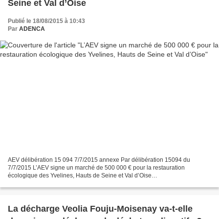
Seine et Val d’Oise
Publié le 18/08/2015 à 10:43
Par
ADENCA
AEV délibération 15 094 7/7/2015 annexe Par délibération 15094 du
7/7/2015 L’AEV signe un marché de 500 000 € pour la restauration
écologique des Yvelines, Hauts de Seine et Val d’Oise
file:///C:/Documents%20and%20Settings/Station/Mes%20documents/Downl
oads/15-
094_delib_marche_travaux_restauration_ecologique_lot_1%20(2).pdf...
La décharge Veolia Fouju-Moisenay va-t-elle