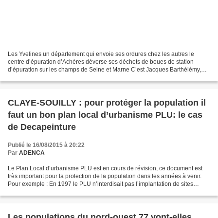
Les Yvelines un département qui envoie ses ordures chez les autres le
centre d’épuration d’Achères déverse ses déchets de boues de station
d’épuration sur les champs de Seine et Marne C’est Jacques Barthélémy,
préfet de Seine et Marne qui a autorisé le...
CLAYE-SOUILLY : pour protéger la population il
faut un bon plan local d’urbanisme PLU: le cas
de Decapeinture
Publié le 16/08/2015 à 20:22
Par
ADENCA
Le Plan Local d’urbanisme PLU est en cours de révision, ce document est
très important pour la protection de la population dans les années à venir.
Pour exemple : En 1997 le PLU n’interdisait pas l’implantation de sites
polluants ICPE (1) sur le secteur...
Les populations du nord-ouest 77 vont-elles