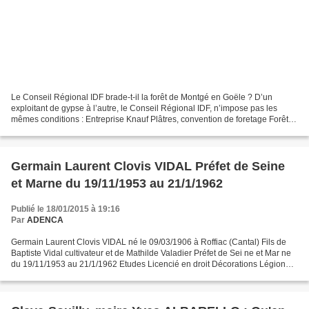
Le Conseil Régional IDF brade-t-il la forêt de Montgé en Goële ? D’un
exploitant de gypse à l’autre, le Conseil Régional IDF, n’impose pas les
mêmes conditions : Entreprise Knauf Plâtres, convention de foretage Forêt
de Montgé-en-Goële, délibération CR...
Germain Laurent Clovis VIDAL Préfet de Seine
et Marne du 19/11/1953 au 21/1/1962
Publié le 18/01/2015 à 19:16
Par
ADENCA
Germain Laurent Clovis VIDAL né le 09/03/1906 à Roffiac (Cantal) Fils de
Baptiste Vidal cultivateur et de Mathilde Valadier Préfet de Sei ne et Mar ne
du 19/11/1953 au 21/1/1962 Etudes Licencié en droit Décorations Légion
d’Hon ne ur (officier 21/09/1951...