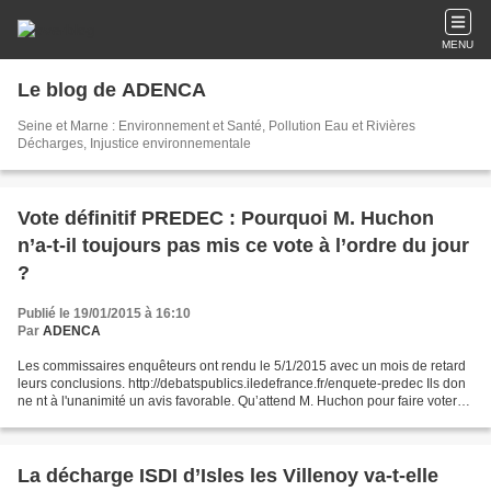
MENU
Le blog de ADENCA
Seine et Marne : Environnement et Santé, Pollution Eau et Rivières
Décharges, Injustice environnementale
Vote définitif PREDEC : Pourquoi M. Huchon
n’a-t-il toujours pas mis ce vote à l’ordre du jour
?
Publié le 19/01/2015 à 16:10
Par
ADENCA
Les commissaires enquêteurs ont rendu le 5/1/2015 avec un mois de retard
leurs conclusions. http://debatspublics.iledefrance.fr/enquete-predec Ils don
ne nt à l'unanimité un avis favorable. Qu’attend M. Huchon pour faire voter
rapidement ce PREDEC ? Nous...
La décharge ISDI d’Isles les Villenoy va-t-elle