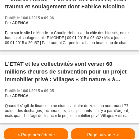
trauma et soulagement dont Fabrice Nicolino
Publié le 16/01/2015 à 09:06
Par
ADENCA
Paru sur le site Le Monde : « Charlie Hebdo » : du côté des blessés, entre
trauma et soulagement LE MONDE | 09.01.2015 à 05h32 • Mis à jour le
09.01.2015 à 20h57 | Par Laurent Carpentier « Il a eu beaucoup de chance.
» Le médecin l’a répété six fois à...
L’ETAT et les collectivités vont verser 60
millions d’euros de subvention pour un projet
immobilier privé : Villages « dit nature » à
Disneyland.
Publié le 16/01/2015 à 09:05
Par
ADENCA
Quand il s'agit de financer u ne étude sanitaire de zo ne au nord-ouest 77
autour des décharges, incinérateurs, sites polluants.., il n'y a pas d'argent,
mais quand il s'agit de financer le projet immobilier privé Villages « dit nature
» à Dis ne yland,...
< Page précédente
Page suivante >