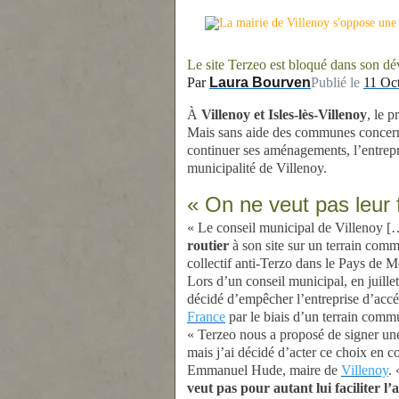
Le site Terzeo est bloqué dans son d
Par
Laura Bourven
Publié le
11 Oct
À
Villenoy et Isles-lès-Villenoy
, le 
Mais sans aide des communes concernée
continuer ses aménagements, l’entrep
municipalité de Villenoy.
« On ne veut pas leur f
« Le conseil municipal de Villenoy [
routier
à son site sur un terrain com
collectif anti-Terzo dans le Pays de 
Lors d’un conseil municipal, en juille
décidé d’empêcher l’entreprise d’accéd
France
par le biais d’un terrain comm
« Terzeo nous a proposé de signer une
mais j’ai décidé d’acter ce choix en c
Emmanuel Hude, maire de
Villenoy
.
veut pas pour autant lui faciliter l’