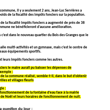
 commune, il y a seulement 2 ans, Jean-Luc Servières a
ds de la fiscalité des impôts fonciers sur la population.
de la fiscalité impôts fonciers a augmenté de près de 38
commune ne bénéficieront d’aucune amélioration.
s c’est dans le nouveau quartier du Bois des Granges que le
alle multi-activités et un gymnase, mais c’est le centre de
veaux équipements sportifs.
nt leurs impôts fonciers comme les autres.
iers le maire aurait pu baisser les dépenses de
xemple :
de la commune réalisé, semble-t-il, dans le but d’obtenir
les et villages fleuris
ie :
onctionnement de la fontaine d’eau face à la mairie
de Noël et leurs horaires de
fonctionnement de nuit.
a question du jour :