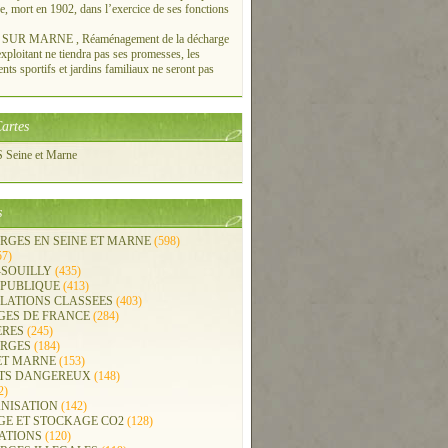
re, mort en 1902, dans l’exercice de ses fonctions
UR MARNE , Réaménagement de la décharge
xploitant ne tiendra pas ses promesses, les
ts sportifs et jardins familiaux ne seront pas
artes
Seine et Marne
s
RGES EN SEINE ET MARNE
(598)
57)
-SOUILLY
(435)
 PUBLIQUE
(413)
LLATIONS CLASSEES
(403)
GES DE FRANCE
(284)
ERES
(245)
RGES
(184)
ET MARNE
(153)
TS DANGEREUX
(148)
2)
NISATION
(142)
GE ET STOCKAGE CO2
(128)
ATIONS
(120)