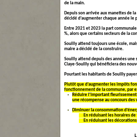
de la main.
Depuis son arrivée aux manettes de la
décidé d’augmenter chaque année le poi
Entre 2021 et 2023 la part communale 
%, alors que certains secteurs de la 
Souilly attend toujours une école, mai
maire a décidé de la construire.
Souilly attend depuis des années une s
Claye-Souilly qui bénéficiera des nou
Pourtant les habitants de Souilly paye
Plutôt que d’augmenter les impôts fonc
fonctionnement de la commune, par e
Réduire l'important
fleurissement 
une récompense au concours des vil
Diminuer la consommation d’énerg
En réduisant les horaires de f
En réduisant les décorations 
L