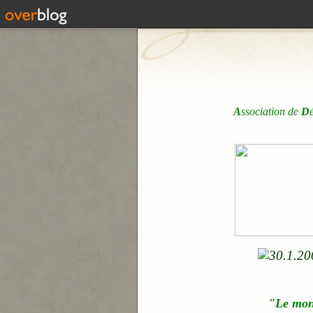
A
ssociation de
D
"Le mo