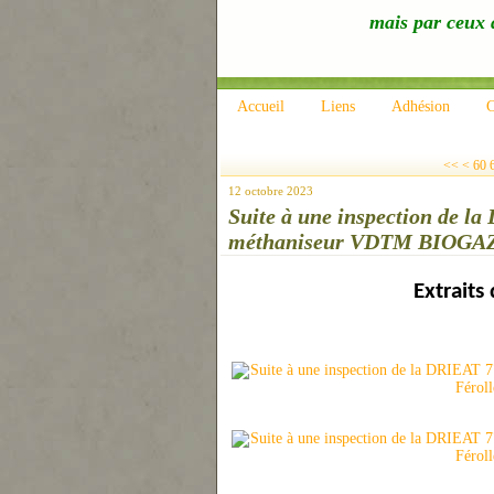
mais par ceux q
Accueil
Liens
Adhésion
C
10
20
30
40
50
<<
<
60
12 octobre 2023
Suite à une inspection de la
méthaniseur VDTM BIOGAZ de 
Extraits