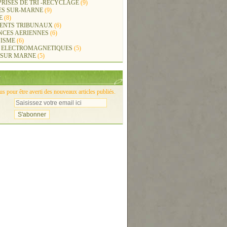
RISES DE TRI -RECYCLAGE
(9)
ES SUR-MARNE
(9)
E
(8)
ENTS TRIBUNAUX
(6)
NCES AERIENNES
(6)
ISME
(6)
 ELECTROMAGNETIQUES
(5)
 SUR MARNE
(5)
 pour être averti des nouveaux articles publiés.