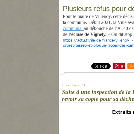
Plusieurs refus pour 
Pour le maire de Villenoy, cette décis
la commune. Début 2021, la Ville ava
communal
au débouché de l’A140 dan
de
l’écluse de Vignely.
« On dit stop
https://actu.fr/ile-de-france/villenoy
projet-terzeo-et-bloque-lacces-des-c
Re
10 octobre 2023
Suite à une inspection de l
revoir sa copie pour sa déche
Extraits