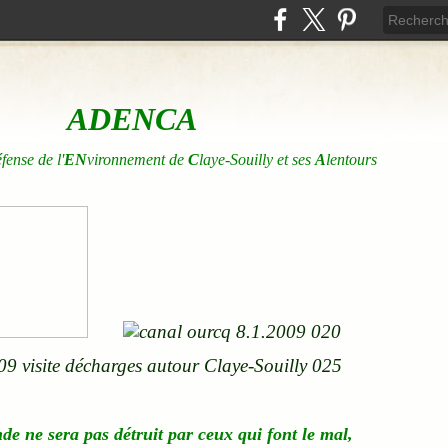
ADENCA
éfense de l'
EN
vironnement de
C
laye-Souilly et ses
A
lentours
nde
ne
sera pas détruit par ceux qui font le mal,