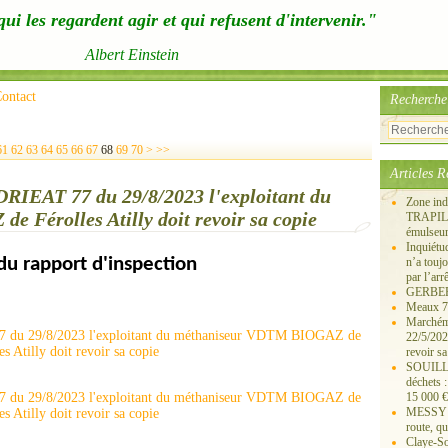
ui les regardent agir et qui refusent d'intervenir."
Albert Einstein
ontact
Recherche
80
90
100
200
300
400
500
61
62
63
64
65
66
67
68
69
70
>
>>
Articles R
 DRIEAT 77 du 29/8/2023 l'exploitant du
Zone ind
Férolles Atilly doit revoir sa copie
TRAPIL, 
émulseu
Inquiét
 du rapport d'inspection
n’a touj
par l’arr
GERBEROY
Meaux 77
Marchémo
22/5/202
revoir sa
SOUILLY 
déchets 
15 000 €
MESSY 25
route, qu
Claye-S