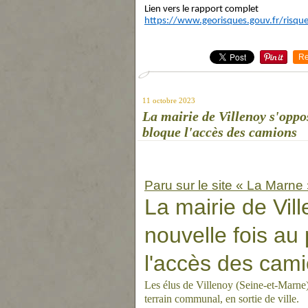
Lien vers le rapport complet
https://www.georisques.gouv.fr/risqu
Re
11 octobre 2023
La mairie de Villenoy s'oppos
bloque l'accès des camions
Paru sur le site « La Marne
La mairie de Vil
nouvelle fois au 
l'accès des cam
Les élus de Villenoy (Seine-et-Marne)
terrain communal, en sortie de ville.