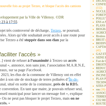
DECHA
CONFER
(112)
NUCLEA
FORET
éveloppement par la Ville de Villenoy. ©DR
POLLU
 23 à 17:55
ENS e
PLANS 
BIOGR
projet très controversé de décharge,
Terzeo
, se poursuit.
AGRIC
s. Alors qu’elle souhaitait avoir accès à une route pour
Rivières
rise Terzeo a été
stoppée dans son élan
par la
BRUIT
(
BIODIV
CAPTA
(41)
aciliter l’accès »
GAZ ET
SEINE 
…] vient de refuser
à l’unanimité
à Terzeo un
accès
Fort de 
DROITS
munal », annonce, non sans joie, l’association M.A.R.N.E,
REDUC
Meaux, sur sa page
Facebook
.
AGRIC
t 2023, les élus de la commune de Villenoy ont en effet
INCIN
PLAN 
er à son site de stockage de terres polluées d’
Île-de-
TECHN
unal, situé en sortie de la commune,
près de la RD5.
SITES 
 convention. En tant que maire, je pouvais refuser seul,
eau
(16)
ASSOC
onseil municipal pour lancer un message fort », explique
TERRE
 « On ne peut pas bloquer le projet Terzeo, mais
on ne
CO2 R
accès.
»
ROUTE