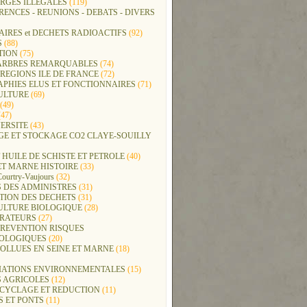
RGES ILLEGALES
(119)
ENCES - REUNIONS - DEBATS - DIVERS
IRES et DECHETS RADIOACTIFS
(92)
S
(88)
TION
(75)
t ARBRES REMARQUABLES
(74)
REGIONS ILE DE FRANCE
(72)
APHIES ELUS ET FONCTIONNAIRES
(71)
ULTURE
(69)
(49)
47)
ERSITE
(43)
GE ET STOCKAGE CO2 CLAYE-SOUILLY
 HUILE DE SCHISTE ET PETROLE
(40)
ET MARNE HISTOIRE
(33)
Courtry-Vaujours
(32)
 DES ADMINISTRES
(31)
TION DES DECHETS
(31)
ULTURE BIOLOGIQUE
(28)
ERATEURS
(27)
PREVENTION RISQUES
OLOGIQUES
(20)
POLLUES EN SEINE ET MARNE
(18)
IATIONS ENVIRONNEMENTALES
(15)
S AGRICOLES
(12)
ECYCLAGE ET REDUCTION
(11)
S ET PONTS
(11)