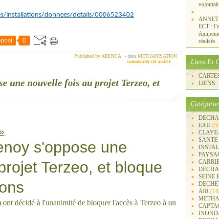
volontai
es/installations/donnees/details/0006523402
ANNET S
ECT : l’e
équipemen
post
0
réalisés
Published by ADENCA
-
dans
METHANISATION
Liens Et C
commenter cet article
…
CARTES 
e une nouvelle fois au projet Terzeo, et
LIENS
Catégorie
DECHA
EAU
(5
 »
CLAYE
SANTE
lenoy s'oppose une
INSTA
PAYSA
projet Terzeo, et bloque
CARRI
DECHA
SEINE 
ions
DECHE
AIR
(14
METHA
 ont décidé à l'unanimité de bloquer l'accès à Terzeo à un
CAPTA
INOND