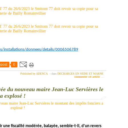
es/installations/donnees/details/0006506789
post
0
Published by ADENCA
-
dans
DECHARGES EN SEINE ET MARNE
commenter cet article
…
ivée du nouveau maire Jean-Luc Servières le
a explosé !
une fiscalité modérée, balayée, semble-t-il, d’un revers