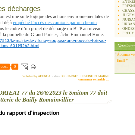
ENTREP
FRESN
des décharges
CHASS
JUGEM
ion est une suite logique des actions environnementales de
NUISA
it déjà
empêché l’accès des camions par un chemin
URBAN
s le cadre d’un projet de décharge du BTP au niveau
ONDES
PRECY
 à la poubelle du Grand Paris », lâche Emmanuel Hude.
_77513/la-mairie-de-villenoy-soppose-une-nouvelle-fois-au-
amions_60195262.html
Newsletter
Abonnez-vous
Email
post
0
Published by ADENCA
-
dans
DECHARGES EN SEINE ET MARNE
commenter cet article
…
a DRIEAT 77 du 26/6/2023 le Smitom 77 doit
tterie de Bailly Romainvillier
 du rapport d'inspection