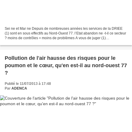
Sei ne et Mar ne Depuis de nombreuses années les services de la DRIEE
(1) sont en sous effectifs au Nord-Ouest 77. l’Etat abandon ne -t-il ce secteur
? moins de contrôles = moins de problèmes A vous de juger (1)
http://www.driee.ile-de-france.developpement-durable.gouv.fr/seine-et-
marne-a717.html...
Pollution de l'air hausse des risques pour le
poumon et le cœur, qu'en est-il au nord-ouest 77
?
Publié le 11/07/2013 à 17:48
Par
ADENCA