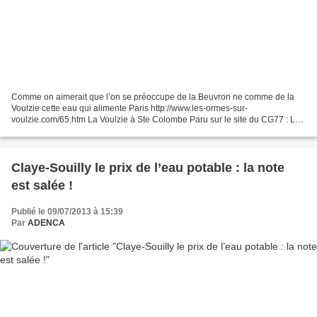
Comme on aimerait que l’on se préoccupe de la Beuvron ne comme de la
Voulzie cette eau qui alimente Paris http://www.les-ormes-sur-
voulzie.com/65.htm La Voulzie à Ste Colombe Paru sur le site du CG77 : Le
rétablissement des continuités écologiques sur...
Claye-Souilly le prix de l’eau potable : la note
est salée !
Publié le 09/07/2013 à 15:39
Par
ADENCA