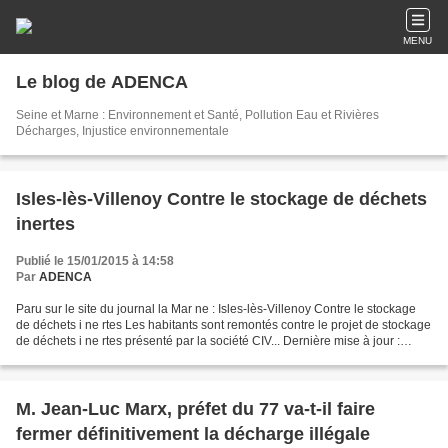
MENU
Le blog de ADENCA
Seine et Marne : Environnement et Santé, Pollution Eau et Rivières
Décharges, Injustice environnementale
Isles-lès-Villenoy Contre le stockage de déchets
inertes
Publié le 15/01/2015 à 14:58
Par
ADENCA
Paru sur le site du journal la Mar ne : Isles-lès-Villenoy Contre le stockage
de déchets i ne rtes Les habitants sont remontés contre le projet de stockage
de déchets i ne rtes présenté par la société CIV... Dernière mise à jour :
13/01/2015 à 17:26 Désormais,...
M. Jean-Luc Marx, préfet du 77 va-t-il faire
fermer définitivement la décharge illégale