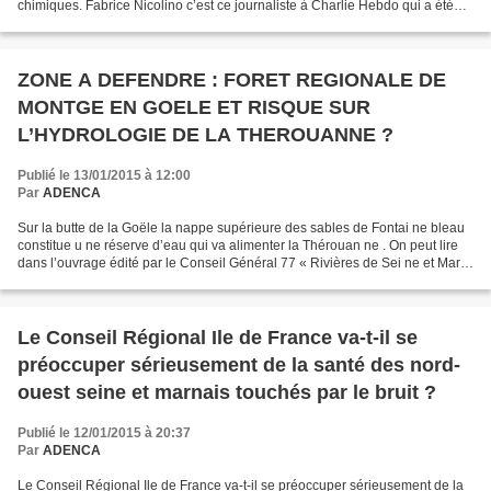
chimiques. Fabrice Nicolino c’est ce journaliste à Charlie Hebdo qui a été
grièvement blessé lors de l’attentat...
ZONE A DEFENDRE : FORET REGIONALE DE
MONTGE EN GOELE ET RISQUE SUR
L’HYDROLOGIE DE LA THEROUANNE ?
Publié le 13/01/2015 à 12:00
Par
ADENCA
Sur la butte de la Goële la nappe supérieure des sables de Fontai ne bleau
constitue u ne réserve d’eau qui va alimenter la Thérouan ne . On peut lire
dans l’ouvrage édité par le Conseil Général 77 « Rivières de Sei ne et Mar
ne », pour extrait : « La...
Le Conseil Régional Ile de France va-t-il se
préoccuper sérieusement de la santé des nord-
ouest seine et marnais touchés par le bruit ?
Publié le 12/01/2015 à 20:37
Par
ADENCA
Le Conseil Régional Ile de France va-t-il se préoccuper sérieusement de la