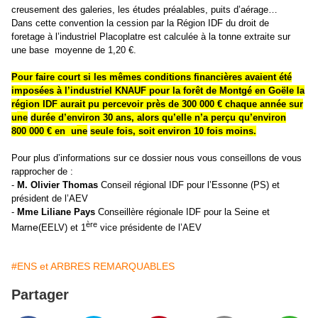
creusement des galeries, les études préalables, puits d’aérage…
Dans cette convention la cession par la Région IDF du droit de
foretage à l’industriel Placoplatre est calculée à la tonne
extraite sur
une
base moyenne
de 1,20 €.
Pour faire court si les mêmes conditions financières avaient été
imposées à l’industriel KNAUF pour la forêt de Montgé en Goële la
région IDF aurait pu percevoir près de 300 000 € chaque année sur
u
ne
durée d’environ 30 ans, alors qu’elle n’a perçu qu’environ
800 000 € en u
ne
seule fois, soit environ 10 fois moins.
Pour plus d’informations sur ce dossier nous vous conseillons de vous
rapprocher de :
-
M. Olivier Thomas
Conseil régional IDF pour l’Essonne
(PS) et
président de l’AEV
ne
-
Mme Lilia
ne
Pays
Conseillère régionale IDF pour la Sei
et
ère
ne
Mar
(EELV) et 1
vice présidente de l’AEV
#ENS et ARBRES REMARQUABLES
Partager