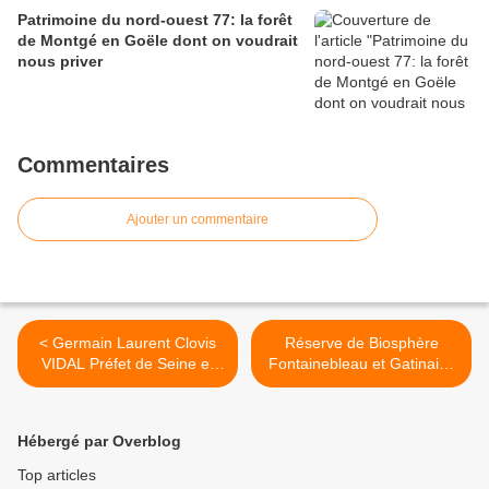
Patrimoine du nord-ouest 77: la forêt
de Montgé en Goële dont on voudrait
nous priver
Commentaires
Ajouter un commentaire
< Germain Laurent Clovis
Réserve de Biosphère
VIDAL Préfet de Seine et
Fontainebleau et Gatinais :
Marne du 19/11/1953 au
une association financée en
21/1/1962
grande partie par vos
impôts >
Hébergé par Overblog
Top articles