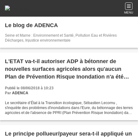
MENU
Le blog de ADENCA
Seine et Marne : Environnement et Santé, Pollution Eau et Rivières
Décharges, Injustice environnementale
L'ETAT va-t-il autoriser ADP à bétonner de
nouvelles surfaces agricoles alors qu'aucun
Plan de Prévention Risque Inondation n'a été
mis en place sur le bassin versant Beuvronne ?
Publié le 08/06/2018 à 10:23
Par
ADENCA
Le secrétaire d’État à la Transition écologique, Sébastien Lecornu ,
s'inquiète des problèmes d'inondations dans l'Eure, du bétonnage des terres
agricoles et de l'absence de PPRI (Plan Prévention Risque Inondation) dans
le sud de ce département, mais...
Le principe pollueur/payeur sera-t-il appliqué un