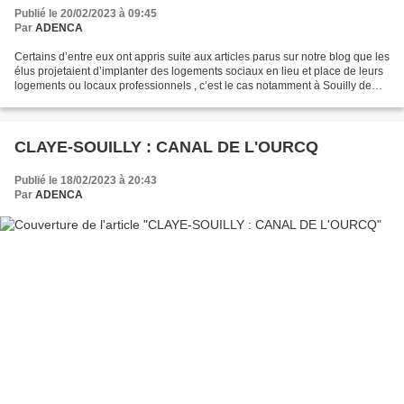
l’angoisse attendent avec impatience les
Publié le 20/02/2023 à 09:45
réunions de quartiers !
Par
ADENCA
Certains d’entre eux ont appris suite aux articles parus sur notre blog que les
élus projetaient d’implanter des logements sociaux en lieu et place de leurs
logements ou locaux professionnels , c’est le cas notamment à Souilly de
l’entreprise Hellin et...
CLAYE-SOUILLY : CANAL DE L'OURCQ
Publié le 18/02/2023 à 20:43
Par
ADENCA