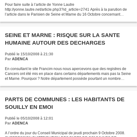
Pour faire suite à l’article de Yonne Lautre
http://yonne.lautre.net/article.php3?id_article=2741 Après à la parution de
l’article dans le Parisien de Seine et Marne du 16 Octobre concernant
l’implantation d’un dépôt de déchets inertes près de la future...
SEINE ET MARNE : RISQUE SUR LA SANTE
HUMAINE AUTOUR DES DECHARGES
Publié le 15/10/2008 à 21:30
Par
ADENCA
En consultant le site Francim nous nous apercevons que des registres de
Cancers ont été mis en place dans certains départements mais pas la Seine
et Marne. Pourquoi ? Notre département possède pourtant un nombre
important de décharges, puisque nous recevons...
PARTS DE COMMUNES : LES HABITANTS DE
SOUILLY EN EMOI
Publié le 05/10/2008 à 12:01
Par
ADENCA
A l’ordre du jour du Conseil Municipal de jeudi prochain 9 Octobre 2008.