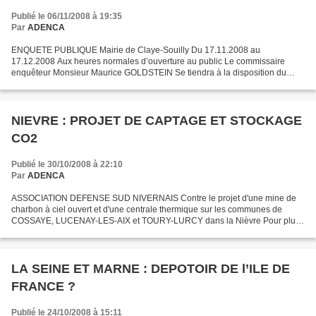
Publié le 06/11/2008 à 19:35
Par
ADENCA
ENQUETE PUBLIQUE Mairie de Claye-Souilly Du 17.11.2008 au
17.12.2008 Aux heures normales d’ouverture au public Le commissaire
enquêteur Monsieur Maurice GOLDSTEIN Se tiendra à la disposition du
public : Les mardi 18 et 25 novembre 2008 de 13h30 à 16h30...
NIEVRE : PROJET DE CAPTAGE ET STOCKAGE
CO2
Publié le 30/10/2008 à 22:10
Par
ADENCA
ASSOCIATION DEFENSE SUD NIVERNAIS Contre le projet d'une mine de
charbon à ciel ouvert et d'une centrale thermique sur les communes de
COSSAYE, LUCENAY-LES-AIX et TOURY-LURCY dans la Nièvre Pour plus
amples renseignements consultez : http://www.adsn58.fr/CO2-
fond%20gris1.ppt...
LA SEINE ET MARNE : DEPOTOIR DE l’ILE DE
FRANCE ?
Publié le 24/10/2008 à 15:11