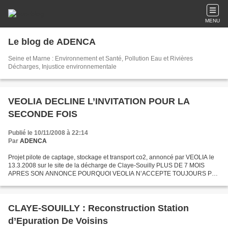
MENU
Le blog de ADENCA
Seine et Marne : Environnement et Santé, Pollution Eau et Rivières
Décharges, Injustice environnementale
VEOLIA DECLINE L’INVITATION POUR LA
SECONDE FOIS
Publié le 10/11/2008 à 22:14
Par
ADENCA
Projet pilote de captage, stockage et transport co2, annoncé par VEOLIA le
13.3.2008 sur le site de la décharge de Claye-Souilly PLUS DE 7 MOIS
APRES SON ANNONCE POURQUOI VEOLIA N’ACCEPTE TOUJOURS PAS
DE PRESENTER SON PROJET LORS D’UNE REUNION PUBLIQUE...
CLAYE-SOUILLY : Reconstruction Station
d’Epuration De Voisins