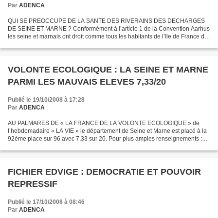
Par
ADENCA
QUI SE PREOCCUPE DE LA SANTE DES RIVERAINS DES DECHARGES
DE SEINE ET MARNE ? Conformément à l’article 1 de la Convention Aarhus
les seine et marnais ont droit comme tous les habitants de l’Ile de France de
vivre dans un environnement propre à assurer...
VOLONTE ECOLOGIQUE : LA SEINE ET MARNE
PARMI LES MAUVAIS ELEVES 7,33/20
Publié le 19/10/2008 à 17:28
Par
ADENCA
AU PALMARES DE « LA FRANCE DE LA VOLONTE ECOLOGIQUE » de
l’hebdomadaire « LA VIE » le département de Seine et Marne est placé à la
92ème place sur 96 avec 7,33 sur 20. Pour plus amples renseignements :
http://www.lavie.fr/l-hebdo/une/article/0806-pal...
FICHIER EDVIGE : DEMOCRATIE ET POUVOIR
REPRESSIF
Publié le 17/10/2008 à 08:46
Par
ADENCA