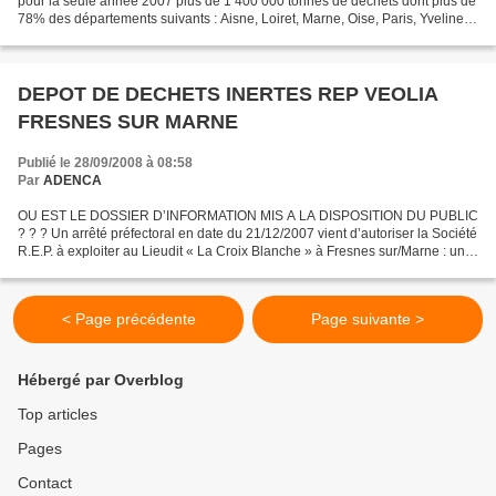
pour la seule année 2007 plus de 1 400 000 tonnes de déchets dont plus de
78% des départements suivants : Aisne, Loiret, Marne, Oise, Paris, Yvelines,
Yonne, Essonne, Hauts de Seine,...
DEPOT DE DECHETS INERTES REP VEOLIA
FRESNES SUR MARNE
Publié le 28/09/2008 à 08:58
Par
ADENCA
OU EST LE DOSSIER D’INFORMATION MIS A LA DISPOSITION DU PUBLIC
? ? ? Un arrêté préfectoral en date du 21/12/2007 vient d’autoriser la Société
R.E.P. à exploiter au Lieudit « La Croix Blanche » à Fresnes sur/Marne : un
dépôt de déchets inertes pour 7 ans...
< Page précédente
Page suivante >
Hébergé par Overblog
Top articles
Pages
Contact