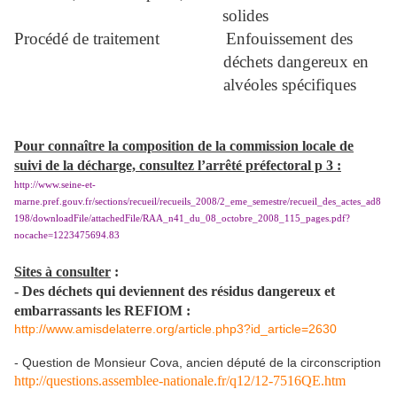
solides
Procédé de traitement
Enfouissement des
déchets dangereux en
alvéoles spécifiques
Pour connaître la composition de la commission locale de
suivi de la décharge, consultez l’arrêté préfectoral p 3 :
http://www.seine-et-
marne.pref.gouv.fr/sections/recueil/recueils_2008/2_eme_semestre/recueil_des_actes_ad8
198/downloadFile/attachedFile/RAA_n41_du_08_octobre_2008_115_pages.pdf?
nocache=1223475694.83
Sites à consulter
:
- Des déchets qui deviennent des résidus dangereux et
embarrassants les REFIOM :
http://www.amisdelaterre.org/article.php3?id_article=2630
- Question de Monsieur Cova, ancien député de la circonscription
http://questions.assemblee-nationale.fr/q12/12-7516QE.htm