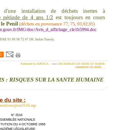
 d'une installation de déchets inertes à
e période de 4 ans 1/2
est toujours en cours
e Penil
(déchets en provenance 77, 75, 93,92,95)
nt.gouv.fr/IMG/doc/Avis_d_affichage_cle1b5994.doc
DAE 01 60 56 72 47 (M. Jackie Tonus)
.
0
Published by ADENCA
-
dans
DECHARGES EN SEINE ET MARNE
commenter cet article
…
RS : RISQUES SUR LA SANTE HUMAINE
 du site :
positions/pion2516.asp
N° 2516
SSEMBLÉE NATIONALE
TUTION DU 4 OCTOBRE 1958
ONZIÈME LÉGISLATURE