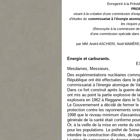
Enregistré à la Présid
PROP
visant à la création d'une commission d'enqu
d'études du
commissariat à l'énergie atomi
les risques 
(Renvoyée à la commission de l
d'une commission spéciale dans l
par MM. André ASCHIERI, Noël MAMÈRE
Energie et carburants.
E
Mesdames, Messieurs,
Des expérimentations nucléaires comm
République ont été effectuées dans le p
commissariat à l'énergie atomique de Va
Dans ce fort construit après la guerre d
ont mis au point la partie explosive de 
explosera en 1962 à Reggane dans le Sa
Le Gouvernement a décidé de fermer le si
protection contre les rayonnements ionis
1998 que le niveau minimum d'assainissem
générale de la santé était conforme pour a
Or, à la veille de la mise en vente du si
pour les populations. Le préfet de Sei
interdire la construction d'écoles, de l
La prise de conscience du danger poten