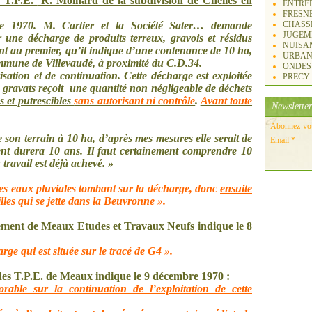
 T.P.E.
R. Moinard de la subdivision de Chelles en
ENTREP
FRESN
CHASS
re 1970. M. Cartier et la Société Sater… demande
JUGEM
er une décharge de produits terreux, gravois et résidus
NUISA
ant au premier, qu’il indique d’une contenance de 10 ha,
URBAN
commune de Villevaudé, à proximité du C.D.34.
ONDES
sation et de continuation. Cette décharge est exploitée
PRECY
s gravats
reçoit
une quantité non négligeable de déchets
s et putrescibles
sans autorisant ni contrôle
.
Avant toute
Newsletter
Abonnez-vous
 son terrain à 10 ha, d’après mes mesures elle serait de
Email
nt durera 10 ans. Il faut certainement comprendre 10
 travail est déjà achevé. »
s les eaux pluviales tombant sur la décharge, donc
ensuite
lles qui se jette dans la Beuvronne ».
sement de Meaux Etudes et Travaux Neufs indique le 8
arge
qui est située sur le tracé de G4 ».
des T.P.E. de Meaux indique le 9 décembre 1970 :
orable sur la continuation de l’exploitation de cette