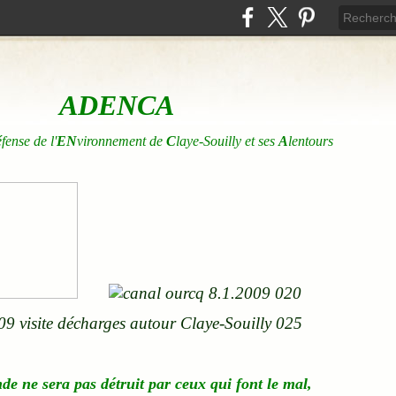
ADENCA
éfense de l'
EN
vironnement de
C
laye-Souilly et ses
A
lentours
nde
ne
sera pas détruit par ceux qui font le mal,