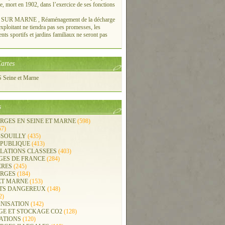
re, mort en 1902, dans l’exercice de ses fonctions
UR MARNE , Réaménagement de la décharge
xploitant ne tiendra pas ses promesses, les
ts sportifs et jardins familiaux ne seront pas
artes
Seine et Marne
s
RGES EN SEINE ET MARNE
(598)
57)
-SOUILLY
(435)
 PUBLIQUE
(413)
LLATIONS CLASSEES
(403)
GES DE FRANCE
(284)
ERES
(245)
RGES
(184)
ET MARNE
(153)
TS DANGEREUX
(148)
2)
NISATION
(142)
GE ET STOCKAGE CO2
(128)
ATIONS
(120)