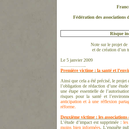
Franc
Fédération des associations 
Risque in
Note sur le projet de 
et de création d’un 
Le 5 janvier 2009
……………..
Première victime : la santé et l’en
Ainsi que cela a été précisé, le proje
l’obligation de rédaction d’une étude 
une étape essentielle de l’autorisatio
risques pour la santé et l’environ
anticipation et à une réflexion part
réforme.
Deuxième victime : les associations
L’étude d’impact est supprimée :
le
moins bien informées
. L’enquête pub