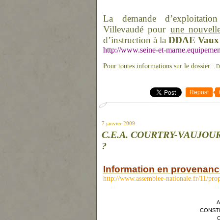
La demande d’exploitation
Villevaudé pour
une nouvell
d’instruction à la
DDAE Vaux l
http://www.seine-et-marne.equipeme
Pour toutes informations sur le dossier :
D
Repost
7 janvier 2009
C.E.A. COURTRY-VAUJOU
?
Information en provenance
http://www.assemblee-nationale.fr/11/pro
A
CONSTI