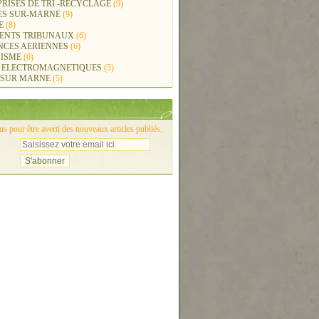
RISES DE TRI -RECYCLAGE
(9)
ES SUR-MARNE
(9)
E
(8)
ENTS TRIBUNAUX
(6)
NCES AERIENNES
(6)
ISME
(6)
 ELECTROMAGNETIQUES
(5)
 SUR MARNE
(5)
 pour être averti des nouveaux articles publiés.