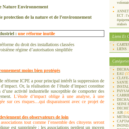
volontai
e Nature Environnement
ANNET S
ECT : l’e
de protection de la nature et de l’environnement
équipemen
réalisés
dustriel :
une réforme inutile
Liens Et C
réforme du droit des installations classées
CARTES 
LIENS
troisième régime d’autorisation simplifiée
Catégorie
DECHA
vironnement moins bien protégés
EAU
(5
CLAYE
t de réforme ICPE a pour principal intérêt la suppression de
SANTE
d’impact. Or, la réalisation de l’étude d’impact constitue
INSTA
n d’une activité industrielle susceptible de comporter des
PAYSA
CARRI
nement.
L’étude d’impact oblige à une analyse, à une
DECHA
agée sur ces risques…qui disparaissent avec ce projet de
SEINE 
DECHE
AIR
(14
 deviennent des observateurs de loin
METHA
CAPTA
s associations tout comme l’ensemble des citoyens
seront
INOND
lique est supprimée : les associations perdent un moyen