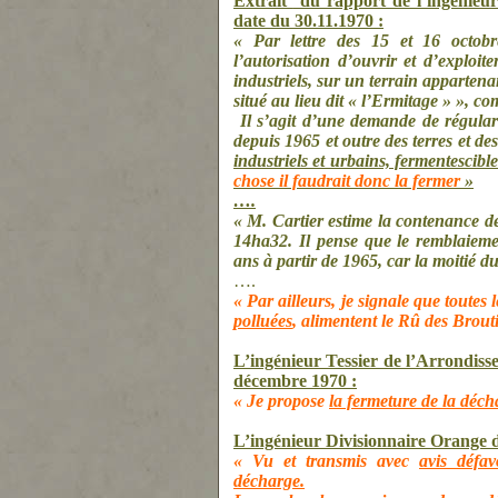
Extrait
du rapport de l’ingénieur
date du 30.11.1970 :
« Par lettre des 15 et 16 octob
l’autorisation d’ouvrir et d’exploit
industriels, sur un terrain apparten
situé au lieu dit « l’Ermitage » », 
Il s’agit d’une demande de régulari
depuis 1965 et outre des terres et de
industriels et urbains, fermentescible
chose il faudrait donc la fermer
»
….
« M. Cartier estime la contenance de
14ha32. Il pense que le remblaieme
ans à partir de 1965, car la moitié du
….
« Par ailleurs, je signale que toute
polluées
, alimentent le Rû des Brouti
L’ingénieur Tessier de l’Arrondis
décembre 1970 :
« Je propose
la fermeture de la déch
L’ingénieur Divisionnaire Orange 
« Vu et transmis avec
avis défav
décharge.