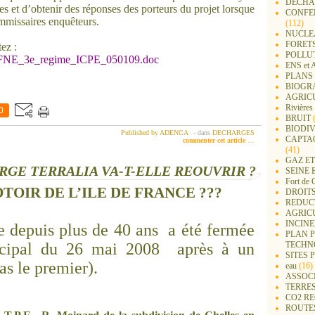
DECHA
s et d’obtenir des réponses des porteurs du projet lorsque
CONFER
ommissaires enquêteurs.
(112)
NUCLEA
FORET
ez :
POLLU
te_FNE_3e_regime_ICPE_050109.doc
ENS e
PLANS 
BIOGR
AGRIC
Rivières
0
BRUIT
(
BIODIV
Published by ADENCA
-
dans
DECHARGES
CAPTA
commenter cet article
…
(41)
GAZ ET
RGE TERRALIA VA-T-ELLE REOUVRIR ?
SEINE 
Fort de 
TOIR DE L’ILE DE FRANCE ???
DROITS
REDUC
AGRIC
INCIN
e depuis plus de 40 ans
a été fermée
PLAN 
TECHN
nicipal du 26 mai 2008
après à un
SITES 
as le premier).
eau
(16)
ASSOC
TERRE
CO2 R
ROUTE