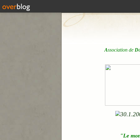
A
ssociation de
D
"Le mo