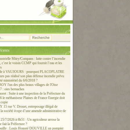
écents
ustrielle Mitry/Compans : lutte contre l’incendie
c’est le voisin CCMP qui fournit l’eau et les
rs
ude à VAUJOURS : pourquoi PLACOPLATRE
ours pas réalisé son plan défense incendie prévu
êté ministériel du 6/6/2018 ?
 l'un des plus beaux villages de l'Oise
 : oies bernaches
ret : Suite à une inspection de la Préfecture du
6 le méthaniseur Plaines de France Energie doit
 copie
15 rue V. Drouet, entreposage illégal de
: la société écope d’une amende administrative de
/7/2026 à 8h51 : Un agriculteur arrose la
e fait la Préfecture ?
ouilly : Louis Honoré DOUVILLE un pompier