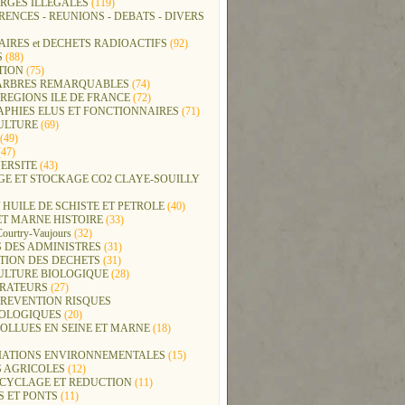
RGES ILLEGALES
(119)
ENCES - REUNIONS - DEBATS - DIVERS
IRES et DECHETS RADIOACTIFS
(92)
S
(88)
TION
(75)
t ARBRES REMARQUABLES
(74)
REGIONS ILE DE FRANCE
(72)
APHIES ELUS ET FONCTIONNAIRES
(71)
ULTURE
(69)
(49)
47)
ERSITE
(43)
GE ET STOCKAGE CO2 CLAYE-SOUILLY
 HUILE DE SCHISTE ET PETROLE
(40)
ET MARNE HISTOIRE
(33)
Courtry-Vaujours
(32)
 DES ADMINISTRES
(31)
TION DES DECHETS
(31)
ULTURE BIOLOGIQUE
(28)
ERATEURS
(27)
PREVENTION RISQUES
OLOGIQUES
(20)
POLLUES EN SEINE ET MARNE
(18)
IATIONS ENVIRONNEMENTALES
(15)
S AGRICOLES
(12)
ECYCLAGE ET REDUCTION
(11)
S ET PONTS
(11)