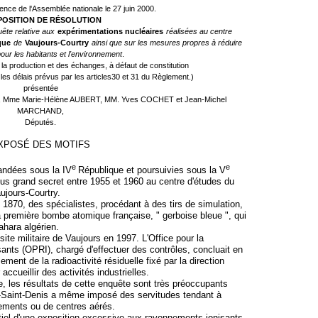
ence de l'Assemblée nationale le 27 juin 2000.
OSITION DE RÉSOLUTION
ête relative aux
expérimentations nucléaires
réalisées au centre
que
de
Vaujours-Courtry
ainsi que sur les mesures propres à réduire
pour les habitants et l'environnement
.
a production et des échanges, à défaut de constitution
es délais prévus par les articles30 et 31 du Règlement.)
présentée
, Mme Marie-Hélène AUBERT, MM. Yves COCHET et Jean-Michel
MARCHAND,
Députés.
XPOSÉ DES MOTIFS
e
e
andées sous la IV
République et poursuivies sous la V
lus grand secret entre 1955 et 1960 au centre d'études du
ujours-Courtry.
e 1870, des spécialistes, procédant à des tirs de simulation,
la première bombe atomique française, " gerboise bleue ", qui
hara algérien.
te militaire de Vaujours en 1997. L'Office pour la
ants (OPRI), chargé d'effectuer des contrôles, concluait en
ent de la radioactivité résiduelle fixé par la direction
ccueillir des activités industrielles.
te, les résultats de cette enquête sont très préoccupants
ne-Saint-Denis a même imposé des servitudes tendant à
ogements ou de centres aérés.
tiel d'une exposition excessive aux rayonnements ionisants