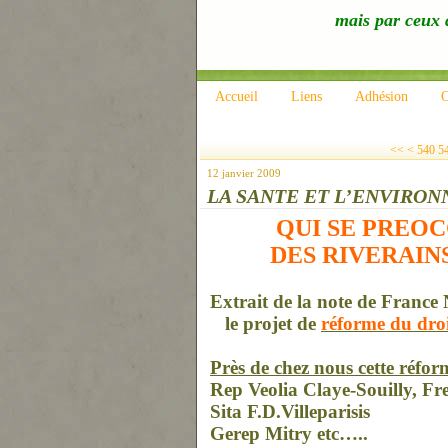
mais par ceux q
Accueil
Liens
Adhésion
C
500
510
520
530
<<
<
540
5
12 janvier 2009
LA SANTE ET L’ENVIRO
QUI SE PREOCC
DES RIVERAIN
Extrait de la note de Franc
le projet de
réforme du droit
Près de chez nous cette réfo
Rep Veolia Claye-Souilly, F
Sita F.D.Villeparisis
Gerep Mitry etc…..