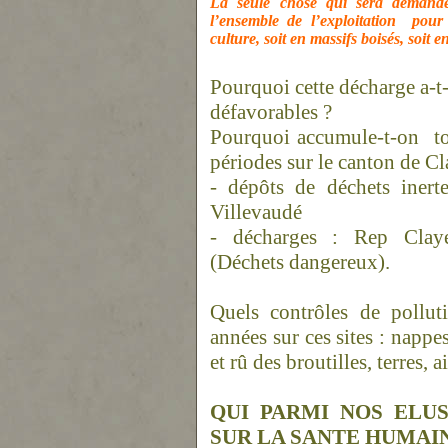
La seule chose qui sera demandé
l’ensemble de l’exploitation
pour 
culture, soit en massifs boisés, soit 
Pourquoi cette décharge a-t-
défavorables ?
Pourquoi accumule-t-on
t
périodes sur le canton de C
- dépôts de déchets inert
Villevaudé
- décharges : Rep Claye-
(Déchets dangereux).
Quels contrôles de pollut
années sur ces sites : nappe
et rû des broutilles, terres, a
QUI PARMI NOS ELU
SUR LA SANTE HUMAI