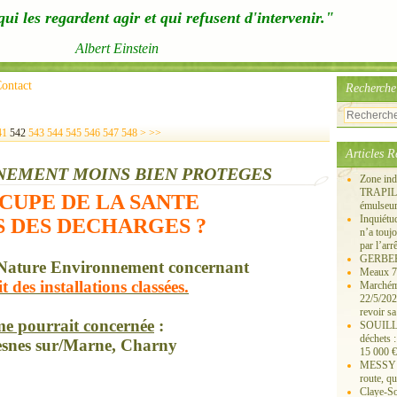
ui les regardent agir et qui refusent d'intervenir."
Albert Einstein
ontact
Recherche
41
542
543
544
545
546
547
548
>
>>
Articles R
NNEMENT MOINS BIEN PROTEGES
Zone ind
TRAPIL, 
UPE DE LA SANTE
émulseu
Inquiét
S DES DECHARGES ?
n’a touj
par l’arr
GERBEROY
e Nature Environnement concernant
Meaux 77
 des installations classées.
Marchémo
22/5/202
revoir sa
rme pourrait concernée
:
SOUILLY 
déchets 
resnes sur/Marne, Charny
15 000 €
MESSY 25
route, qu
Claye-S