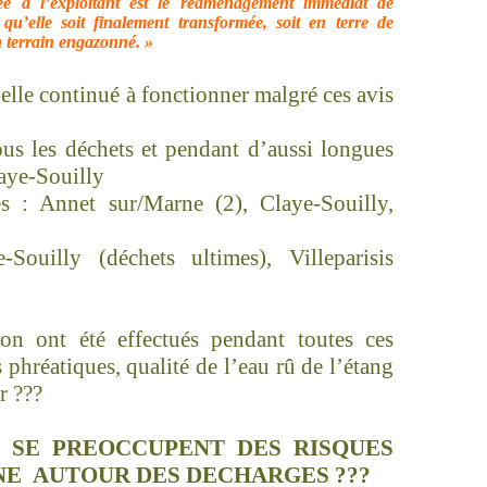
e à l’exploitant est le réaménagement immédiat de
qu’elle soit finalement transformée, soit en terre de
en terrain engazonné. »
elle continué à fonctionner malgré ces avis
ous les déchets et pendant d’aussi longues
laye-Souilly
es : Annet sur/Marne (2), Claye-Souilly,
Souilly (déchets ultimes), Villeparisis
ion ont été effectués pendant toutes ces
s phréatiques, qualité de l’eau rû de l’étang
ir ???
S SE PREOCCUPENT DES RISQUES
NE
AUTOUR DES DECHARGES ???