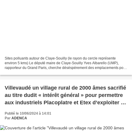
Sites polluants autour de Claye-Souilly (le rayon du cercle représente
environ 5 kms) Le député maire de Claye-Souilly Yves Albarello (UMP),
rapporteur du Grand Paris, cherche déséspérement des emplacements pour
déverser les ordures du Grand Paris. M....
Villevaudé un village rural de 2000 âmes sacrifié
au titre dudit « intérêt général » pour permettre
aux industriels Placoplatre et Etex d’exploiter le
gypse sans difficulté ?
Publié le 10/06/2024 à 14:01
Par
ADENCA