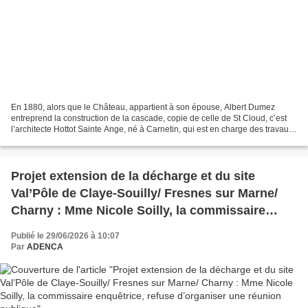
En 1880, alors que le Château, appartient à son épouse, Albert Dumez
entreprend la construction de la cascade, copie de celle de St Cloud, c’est
l’architecte Hottot Sainte Ange, né à Carnetin, qui est en charge des travaux.
Le château sera racheté en...
Projet extension de la décharge et du site
Val’Pôle de Claye-Souilly/ Fresnes sur Marne/
Charny : Mme Nicole Soilly, la commissaire
enquêtrice, refuse d’organiser une réunion
Publié le 29/06/2026 à 10:07
publique
Par
ADENCA