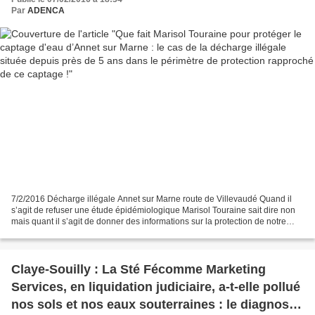
captage !
Par
ADENCA
7/2/2016 Décharge illégale Annet sur Marne route de Villevaudé Quand il
s’agit de refuser une étude épidémiologique Marisol Touraine sait dire non
mais quant il s’agit de donner des informations sur la protection de notre
ressource en eau c’est silence...
Claye-Souilly : La Sté Fécomme Marketing
Services, en liquidation judiciaire, a-t-elle pollué
nos sols et nos eaux souterraines : le diagnostic