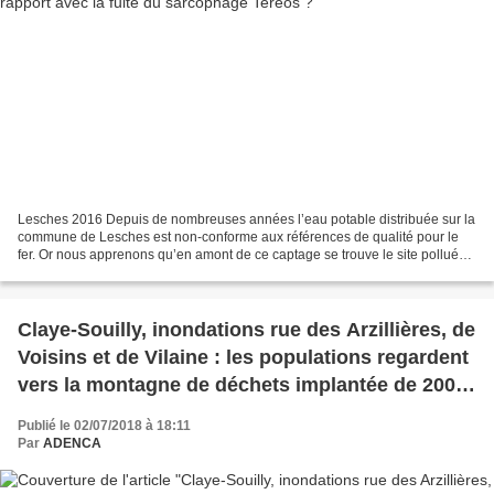
Lesches 2016 Depuis de nombreuses années l’eau potable distribuée sur la
commune de Lesches est non-conforme aux références de qualité pour le
fer. Or nous apprenons qu’en amont de ce captage se trouve le site pollué
Tereos (ex Beghin Say), un sarcophage...
Claye-Souilly, inondations rue des Arzillières, de
Voisins et de Vilaine : les populations regardent
vers la montagne de déchets implantée de 2006
à 2012 par ECT aux lieudits Les Gabots et
Publié le 02/07/2018 à 18:11
Carrouge à Annet sur Marne et le TGV !
Par
ADENCA