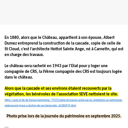
En 1880, alors que le Château, appartient à son épouse, Albert
Dumez entreprend la construction de la cascade, copie de celle de
St Cloud, c’est l’architecte Hottot Sainte Ange, né à Carnetin, qui est
en charge des travaux.
Le château sera racheté en 1943 par l’Etat pour y loger une
compagnie de CRS, la IVème compagnie des CRS est toujours logée
dans le château.
Alors que la cascade et ses environs étaient recouverts par la
végétation, les bénévoles de l’association SEVE nettoient le site.
https://actu.fr/ile-de-france/pomponne_77372/seine-et-marne-cache-par-la-vegetation-ce-patrimoine-
redecouvert-grace-a-laction-de-ces-benevoles_62360474.html
Photo prise lors de la journée du patrimoine en septembre 2025.