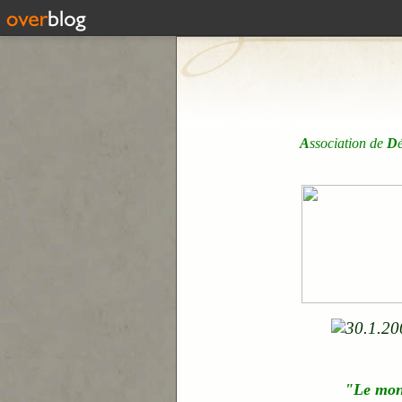
A
ssociation de
D
"Le mo