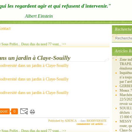
ui les regardent agir et qui refusent d'intervenir."
Albert Einstein
ontact
Recherche
 Sous Préfet...
Deux élus du nord 77 vont... >>
Articles R
ans un jardin à Claye-Souilly
Zone ind
TRAPIL, 
émulseu
Inquiét
n’a touj
par l’arr
GERBEROY
Meaux 77
Marchémo
22/5/202
revoir sa
SOUILLY 
post
0
déchets 
15 000 €
Published by ADENCA
-
dans
BIODIVERSITE
MESSY 25
commenter cet article
…
route, qu
Claye-S
 Sous Préfet...
Deux élus du nord 77 vont... >>