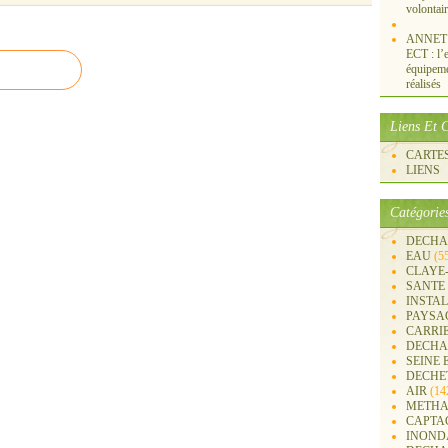
volontai
ANNET S
ECT : l’e
équipemen
réalisés
Liens Et C
CARTES 
LIENS
Catégorie
DECHA
EAU
(5
CLAYE
SANTE
INSTA
PAYSA
CARRI
DECHA
SEINE 
DECHE
AIR
(14
METHA
CAPTA
INOND