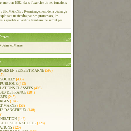
re, mort en 1902, dans l’exercice de ses fonctions
UR MARNE , Réaménagement de la décharge
xploitant ne tiendra pas ses promesses, les
ts sportifs et jardins familiaux ne seront pas
artes
Seine et Marne
s
RGES EN SEINE ET MARNE
(598)
57)
-SOUILLY
(435)
 PUBLIQUE
(413)
LLATIONS CLASSEES
(403)
GES DE FRANCE
(284)
ERES
(245)
RGES
(184)
ET MARNE
(153)
TS DANGEREUX
(148)
2)
NISATION
(142)
GE ET STOCKAGE CO2
(128)
ATIONS
(120)