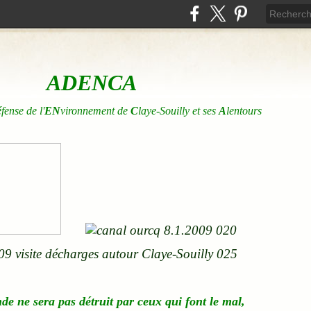
ADENCA
éfense de l'
EN
vironnement de
C
laye-Souilly et ses
A
lentours
nde
ne
sera pas détruit par ceux qui font le mal,