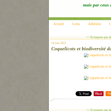
mais par ceux q
Accueil
Liens
Adhésion
C
<< Et toujours pas de
14 juin 2025
Coquelicots et biodiversité d
Re
<< Et toujours pas de