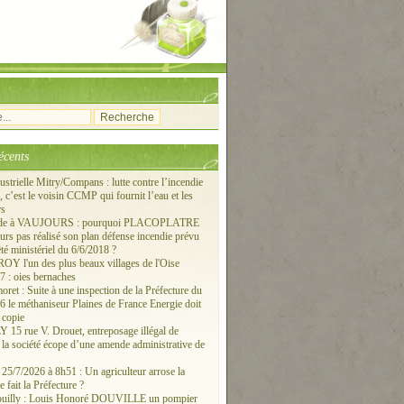
écents
ustrielle Mitry/Compans : lutte contre l’incendie
c’est le voisin CCMP qui fournit l’eau et les
rs
ude à VAUJOURS : pourquoi PLACOPLATRE
ours pas réalisé son plan défense incendie prévu
êté ministériel du 6/6/2018 ?
 l'un des plus beaux villages de l'Oise
 : oies bernaches
ret : Suite à une inspection de la Préfecture du
6 le méthaniseur Plaines de France Energie doit
 copie
15 rue V. Drouet, entreposage illégal de
: la société écope d’une amende administrative de
/7/2026 à 8h51 : Un agriculteur arrose la
e fait la Préfecture ?
ouilly : Louis Honoré DOUVILLE un pompier