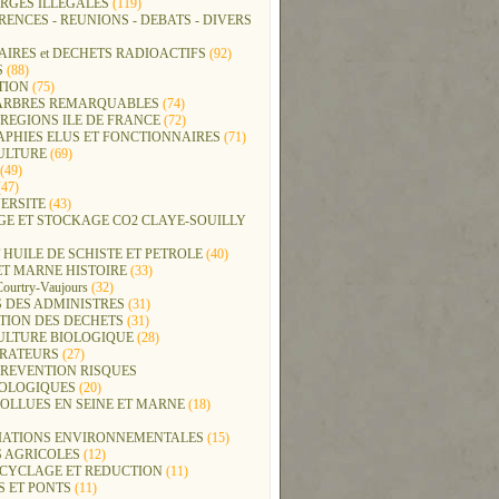
RGES ILLEGALES
(119)
ENCES - REUNIONS - DEBATS - DIVERS
IRES et DECHETS RADIOACTIFS
(92)
S
(88)
TION
(75)
t ARBRES REMARQUABLES
(74)
REGIONS ILE DE FRANCE
(72)
APHIES ELUS ET FONCTIONNAIRES
(71)
ULTURE
(69)
(49)
47)
ERSITE
(43)
GE ET STOCKAGE CO2 CLAYE-SOUILLY
 HUILE DE SCHISTE ET PETROLE
(40)
ET MARNE HISTOIRE
(33)
Courtry-Vaujours
(32)
 DES ADMINISTRES
(31)
TION DES DECHETS
(31)
ULTURE BIOLOGIQUE
(28)
ERATEURS
(27)
PREVENTION RISQUES
OLOGIQUES
(20)
POLLUES EN SEINE ET MARNE
(18)
IATIONS ENVIRONNEMENTALES
(15)
S AGRICOLES
(12)
ECYCLAGE ET REDUCTION
(11)
S ET PONTS
(11)