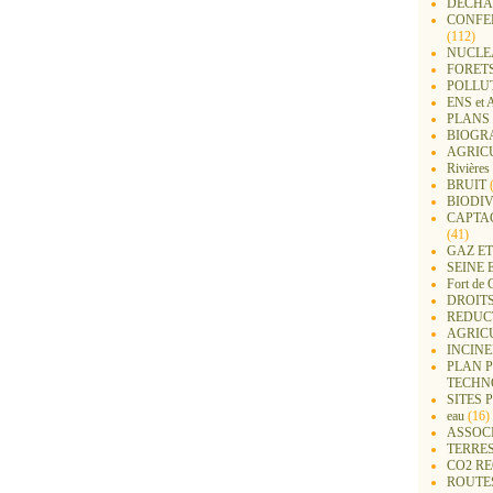
DECHA
CONFER
(112)
NUCLEA
FORET
POLLU
ENS e
PLANS 
BIOGR
AGRIC
Rivières
BRUIT
(
BIODIV
CAPTA
(41)
GAZ ET
SEINE 
Fort de 
DROITS
REDUC
AGRIC
INCIN
PLAN 
TECHN
SITES 
eau
(16)
ASSOC
TERRE
CO2 R
ROUTE