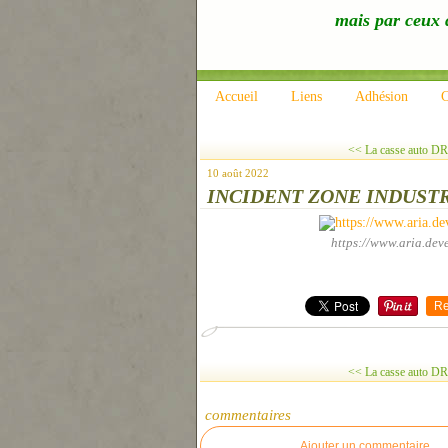
mais par ceux q
Accueil
Liens
Adhésion
C
<< La casse auto DR
10 août 2022
INCIDENT ZONE INDUST
https://www.aria.dev
Re
<< La casse auto DR
commentaires
Ajouter un commentaire