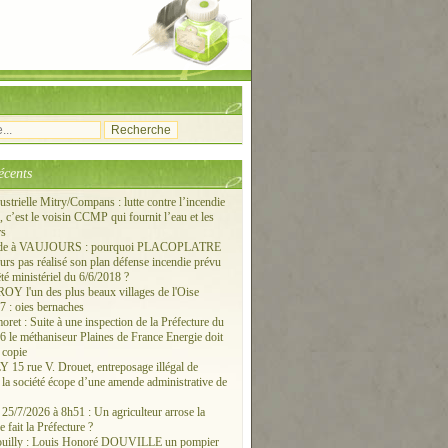
écents
ustrielle Mitry/Compans : lutte contre l’incendie
c’est le voisin CCMP qui fournit l’eau et les
rs
ude à VAUJOURS : pourquoi PLACOPLATRE
ours pas réalisé son plan défense incendie prévu
êté ministériel du 6/6/2018 ?
 l'un des plus beaux villages de l'Oise
 : oies bernaches
ret : Suite à une inspection de la Préfecture du
6 le méthaniseur Plaines de France Energie doit
 copie
15 rue V. Drouet, entreposage illégal de
: la société écope d’une amende administrative de
/7/2026 à 8h51 : Un agriculteur arrose la
e fait la Préfecture ?
ouilly : Louis Honoré DOUVILLE un pompier