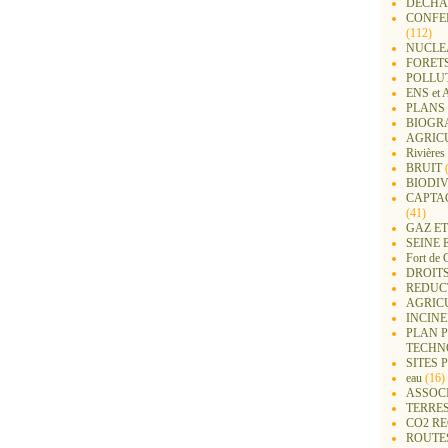
DECHA
CONFER
(112)
NUCLEA
FORET
POLLU
ENS e
PLANS 
BIOGR
AGRIC
Rivières
BRUIT
(
BIODIV
CAPTA
(41)
GAZ ET
SEINE 
Fort de 
DROITS
REDUC
AGRIC
INCIN
PLAN 
TECHN
SITES 
eau
(16)
ASSOC
TERRE
CO2 R
ROUTE