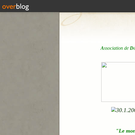
A
ssociation de
D
"Le mo