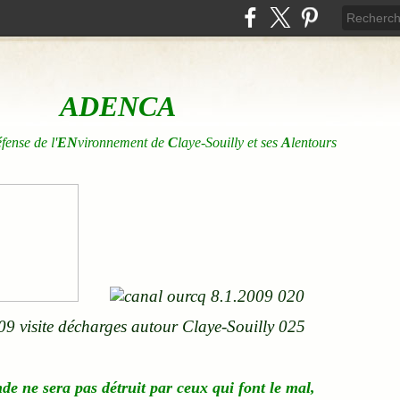
ADENCA
éfense de l'
EN
vironnement de
C
laye-Souilly et ses
A
lentours
nde
ne
sera pas détruit par ceux qui font le mal,