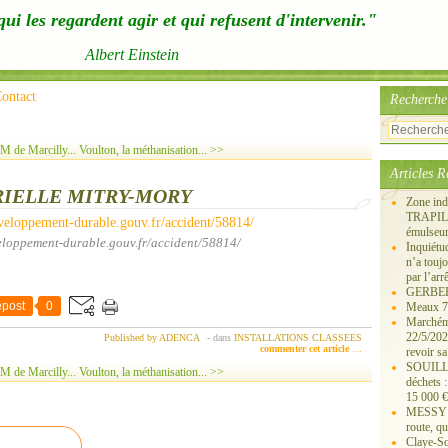
ui les regardent agir et qui refusent d'intervenir."
Albert Einstein
ontact
Recherche
M de Marcilly...
Voulton, la méthanisation... >>
Articles R
RIELLE MITRY-MORY
Zone ind
TRAPIL, 
émulseu
eloppement-durable.gouv.fr/accident/58814/
Inquiét
n’a touj
par l’arr
GERBEROY
post
0
Meaux 77
Marchémo
22/5/202
Published by ADENCA
-
dans
INSTALLATIONS CLASSEES
commenter cet article
…
revoir sa
SOUILLY 
M de Marcilly...
Voulton, la méthanisation... >>
déchets 
15 000 €
MESSY 25
route, qu
Claye-S