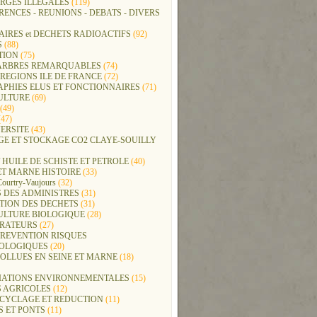
RGES ILLEGALES
(119)
ENCES - REUNIONS - DEBATS - DIVERS
IRES et DECHETS RADIOACTIFS
(92)
S
(88)
TION
(75)
t ARBRES REMARQUABLES
(74)
REGIONS ILE DE FRANCE
(72)
APHIES ELUS ET FONCTIONNAIRES
(71)
ULTURE
(69)
(49)
47)
ERSITE
(43)
GE ET STOCKAGE CO2 CLAYE-SOUILLY
 HUILE DE SCHISTE ET PETROLE
(40)
ET MARNE HISTOIRE
(33)
Courtry-Vaujours
(32)
 DES ADMINISTRES
(31)
TION DES DECHETS
(31)
ULTURE BIOLOGIQUE
(28)
ERATEURS
(27)
PREVENTION RISQUES
OLOGIQUES
(20)
POLLUES EN SEINE ET MARNE
(18)
IATIONS ENVIRONNEMENTALES
(15)
S AGRICOLES
(12)
ECYCLAGE ET REDUCTION
(11)
S ET PONTS
(11)