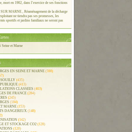
re, mort en 1902, dans l’exercice de ses fonctions
UR MARNE , Réaménagement de la décharge
xploitant ne tiendra pas ses promesses, les
ts sportifs et jardins familiaux ne seront pas
artes
Seine et Marne
s
RGES EN SEINE ET MARNE
(598)
57)
-SOUILLY
(435)
 PUBLIQUE
(413)
LLATIONS CLASSEES
(403)
GES DE FRANCE
(284)
ERES
(245)
RGES
(184)
ET MARNE
(153)
TS DANGEREUX
(148)
2)
NISATION
(142)
GE ET STOCKAGE CO2
(128)
ATIONS
(120)