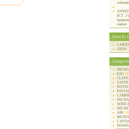
volontai
ANNET S
ECT : l’e
équipemen
réalisés
Liens Et C
CARTES 
LIENS
Catégorie
DECHA
EAU
(5
CLAYE
SANTE
INSTA
PAYSA
CARRI
DECHA
SEINE 
DECHE
AIR
(14
METHA
CAPTA
INOND