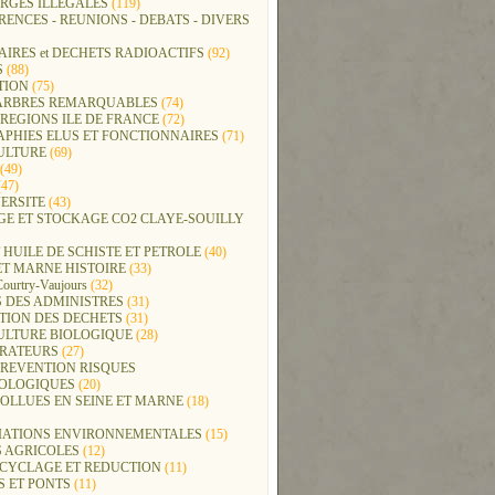
RGES ILLEGALES
(119)
ENCES - REUNIONS - DEBATS - DIVERS
IRES et DECHETS RADIOACTIFS
(92)
S
(88)
TION
(75)
t ARBRES REMARQUABLES
(74)
REGIONS ILE DE FRANCE
(72)
APHIES ELUS ET FONCTIONNAIRES
(71)
ULTURE
(69)
(49)
47)
ERSITE
(43)
GE ET STOCKAGE CO2 CLAYE-SOUILLY
 HUILE DE SCHISTE ET PETROLE
(40)
ET MARNE HISTOIRE
(33)
Courtry-Vaujours
(32)
 DES ADMINISTRES
(31)
TION DES DECHETS
(31)
ULTURE BIOLOGIQUE
(28)
ERATEURS
(27)
PREVENTION RISQUES
OLOGIQUES
(20)
POLLUES EN SEINE ET MARNE
(18)
IATIONS ENVIRONNEMENTALES
(15)
S AGRICOLES
(12)
ECYCLAGE ET REDUCTION
(11)
S ET PONTS
(11)