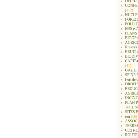
DECHA
CONFER
(112)
NUCLEA
FORET
POLLU
ENS e
PLANS 
BIOGR
AGRIC
Rivières
BRUIT
(
BIODIV
CAPTA
(41)
GAZ ET
SEINE 
Fort de 
DROITS
REDUC
AGRIC
INCIN
PLAN 
TECHN
SITES 
eau
(16)
ASSOC
TERRE
CO2 R
ROUTE