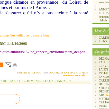
 longue distance en provenance du Loiret, de
volontai
lines et parfois de l’Aube…
ANNET S
e s’assurer qu’il n’y a pas atteinte à la santé
ECT : l’e
équipemen
réalisés
Liens Et C
/cancers/surveillance_cancers.htm
CARTES 
LIENS
RM du 2/10/2008
uniques/att00008157/ec_cancers_environnement_der.pdf
Catégorie
DECHA
EAU
(5
0
CLAYE
SANTE
Published by ADENCA
-
dans
DECHARGES EN SEINE ET MARNE
INSTA
commenter cet article
…
PAYSA
CARRI
TIE...
PARTS DE COMMUNES : LES HABITANTS... >>
DECHA
SEINE 
DECHE
AIR
(14
METHA
CAPTA
INOND