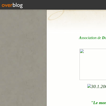
A
ssociation de
D
"Le mo