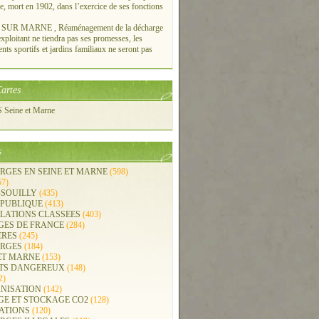
re, mort en 1902, dans l’exercice de ses fonctions
UR MARNE , Réaménagement de la décharge
xploitant ne tiendra pas ses promesses, les
ts sportifs et jardins familiaux ne seront pas
artes
Seine et Marne
s
RGES EN SEINE ET MARNE
(598)
57)
-SOUILLY
(435)
 PUBLIQUE
(413)
LLATIONS CLASSEES
(403)
GES DE FRANCE
(284)
ERES
(245)
RGES
(184)
ET MARNE
(153)
TS DANGEREUX
(148)
2)
NISATION
(142)
GE ET STOCKAGE CO2
(128)
ATIONS
(120)