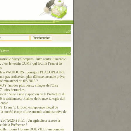
écents
ustrielle Mitry/Compans : lutte contre l’incendie
c’est le voisin CCMP qui fournit l’eau et les
rs
ude à VAUJOURS : pourquoi PLACOPLATRE
ours pas réalisé son plan défense incendie prévu
êté ministériel du 6/6/2018 ?
 l'un des plus beaux villages de l'Oise
 : oies bernaches
ret : Suite à une inspection de la Préfecture du
6 le méthaniseur Plaines de France Energie doit
 copie
15 rue V. Drouet, entreposage illégal de
: la société écope d’une amende administrative de
/7/2026 à 8h51 : Un agriculteur arrose la
e fait la Préfecture ?
ouilly : Louis Honoré DOUVILLE un pompier