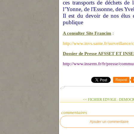
ces transports de déchets de
l’Yonne, de l'Essonne, des Yve
Il est du devoir de nos élus d
publique
A consulter Site Francim
:
http://www.invs.sante.fr/surveillance
Dossier de Presse AFSSET ET INSE
http://www.inserm.fr/fr/presse/comm
Repost
<< FICHIER EDVIGE : DEMOCRA
commentaires
Ajouter un commentaire