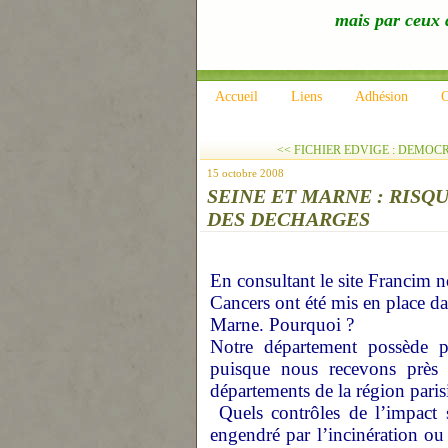
mais par ceux q
Accueil
Liens
Adhésion
C
<< FICHIER EDVIGE : DEMOCRA
15 octobre 2008
SEINE ET MARNE : RISQ
DES DECHARGES
En consultant le site Francim 
Cancers ont été mis en place da
Marne. Pourquoi ?
Notre département possède 
puisque nous recevons près
départements de la région pari
Quels contrôles de l’impact
engendré par l’incinération ou