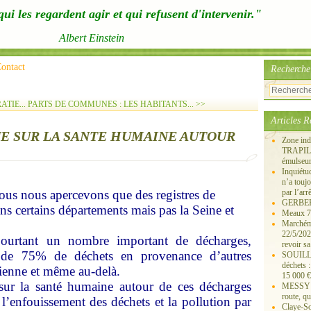
ui les regardent agir et qui refusent d'intervenir."
Albert Einstein
ontact
Recherche
TIE...
PARTS DE COMMUNES : LES HABITANTS... >>
Articles R
UE SUR LA SANTE HUMAINE AUTOUR
Zone ind
TRAPIL, 
émulseu
Inquiét
n’a touj
nous nous apercevons que des registres de
par l’arr
GERBEROY
ns certains départements mais pas la Seine et
Meaux 77
Marchémo
22/5/202
pourtant un nombre important de décharges,
revoir sa
 de 75% de déchets en provenance d’autres
SOUILLY 
déchets 
sienne et même au-delà.
15 000 €
 sur la santé humaine autour de ces décharges
MESSY 25
route, qu
 l’enfouissement des déchets et la pollution par
Claye-S