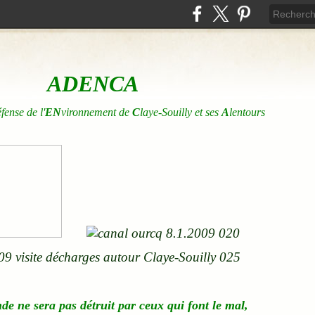
ADENCA
éfense de l'
EN
vironnement de
C
laye-Souilly et ses
A
lentours
nde
ne
sera pas détruit par ceux qui font le mal,