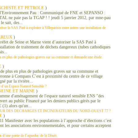
SCHISTE ET PETROLE
)
t de l'Environnement Pau : Communiqué de FNE et SEPANSO :
TAL ne paie pas la TGAP ! ! jeudi 5 janvier 2012, par mne-pau
e sait, des...
ser la SAS Paté à exploiter à Villeparisis entre autres une installation de
EREUX
)
réfet de Seine et Marne vient d’autoriser la SAS Paté à
nstallation de traitement de déchets dangereux (tubes cathodiques
is...
s en plus de pathologies graves sur sa commune et demande une étude
E
)
de plus en plus de pathologies graves sur sa commune et
onne à Compans C’est à proximité du centre de ce village
né par la rivière...
é d’un Espace Naturel Sensible ?
SEINE ET MARNE
)
amme d'aménagement de l'espace naturel sensible ENS "des
ert au public Financé par les deniers publics gérés par le
 (1) alors qu'un...
UR DES DECHARGES ET INCINERATEURS DU NORD-OUEST 77 ?
E
)
 Manifester avec les populations à l’approche d’élections c’est
ent les associations environnementales, et pour certains acceptent
ion d’une partie de l’aqueduc de la Dhuis.