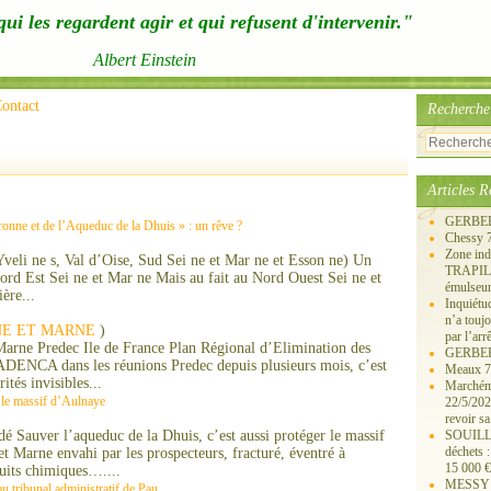
ui les regardent agir et qui refusent d'intervenir."
Albert Einstein
ontact
Recherche
Articles R
GERBERO
ronne et de l’Aqueduc de la Dhuis » : un rêve ?
Chessy 
Zone ind
Yveli ne s, Val d’Oise, Sud Sei ne et Mar ne et Esson ne) Un
TRAPIL, 
Nord Est Sei ne et Mar ne Mais au fait au Nord Ouest Sei ne et
émulseu
ère...
Inquiét
n’a touj
NE ET MARNE
)
par l’arr
arne Predec Ile de France Plan Régional d’Elimination des
GERBEROY
’ADENCA dans les réunions Predec depuis plusieurs mois, c’est
Meaux 77
ités invisibles...
Marchémo
r le massif d’Aulnaye
22/5/202
revoir sa
 Sauver l’aqueduc de la Dhuis, c’est aussi protéger le massif
SOUILLY 
déchets 
 Marne envahi par les prospecteurs, fracturé, éventré à
15 000 €
duits chimiques…....
MESSY 25
u tribunal administratif de Pau