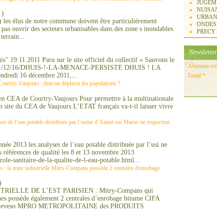
JUGEM
NUISA
)
URBAN
) les élus de notre commune doivent être particulièrement
ONDES
e pas ouvrir des secteurs urbanisables dans des zone s inondables.
PRECY
errain...
Newsletter
" 19.11.2011 Paru sur le site officiel du collectif « Sauvons le
Abonnez-vous
st/2011/12/16/DHUIS-!-LA-MENACE-PERSISTE DHUIS ! LA
redi 16 décembre 2011,...
Email
Courtry-Vaujours : doit-on déplacer les populations ?
cien CEA de Courtry-Vaujours Pour permettre à la multinationale
n site du CEA de Vaujours L’ETAT français va-t-il laisser vivre
ses de l’eau potable distribuée par l’usine d’Annet sur Marne ne respectent
nnée 2013 les analyses de l’eau potable distribuée par l’usi ne
s références de qualité les 8 et 13 novembre 2013
role-sanitaire-de-la-qualite-de-l-eau-potable.html...
s : la zone industrielle Mitry-Compans possède 2 centrales d'enrobage
)
IELLE DE L’EST PARISIEN : Mitry-Compans qui
ques possède également 2 centrales d’enrobage bitume CIFA
n-Seveso MPRO METROPOLITAINE des PRODUITS