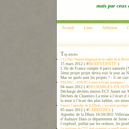
mais par ceux q
Accueil
Liens
Adhésion
C
T
op articles
« Le Parc Naturel Régional de la vallée de la Beuv
15 mars 2012 ( #
BIODIVERSITE
)
L’Ile de France compte 4 parcs naturels (
5ème projet projet devra voir le jour au 
Mar ne quels sont les projets ? - U ne carri
PREDEC : ADENCA mise à l'écart, pourquoi ?
04 mars 2012 ( #
DECHARGES EN SEI
Décharge déchets inertes ECT Annet sur M
Déchets de Chantiers La mise à l’écart d
la mise à l’écart des plus faibles, ces minor
Sauver l’aqueduc de la Dhuis, c’est aussi protége
05 mars 2012 ( #
CARRIERES
)
Aqueduc de la Dhuis 16/10/2011 Villevaudé
d’Aulnaye Dans ce département de Seine et
l’explosif, pollué par les ordures, les pro
Le stockage de CO2 était examiné ce mardi matin a