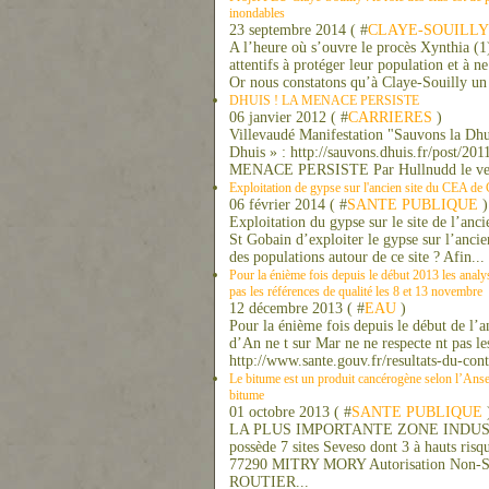
inondables
23 septembre 2014 ( #
CLAYE-SOUILLY
A l’heure où s’ouvre le procès Xynthia (1
attentifs à protéger leur population et à n
Or nous constatons qu’à Claye-Souilly un t
DHUIS ! LA MENACE PERSISTE
06 janvier 2012 ( #
CARRIERES
)
Villevaudé Manifestation "Sauvons la Dhuis
Dhuis » : http://sauvons.dhuis.fr/po
MENACE PERSISTE Par Hullnudd le vend
Exploitation de gypse sur l'ancien site du CEA de 
06 février 2014 ( #
SANTE PUBLIQUE
)
Exploitation du gypse sur le site de l’an
St Gobain d’exploiter le gypse sur l’ancie
des populations autour de ce site ? Afin...
Pour la énième fois depuis le début 2013 les analy
pas les références de qualité les 8 et 13 novembre
12 décembre 2013 ( #
EAU
)
Pour la énième fois depuis le début de l’a
d’An ne t sur Mar ne ne respecte nt pas le
http://www.sante.gouv.fr/resultats-du-cont
Le bitume est un produit cancérogène selon l’Anse
bitume
01 octobre 2013 ( #
SANTE PUBLIQUE
LA PLUS IMPORTANTE ZONE INDUSTR
possède 7 sites Seveso dont 3 à hauts ris
77290 MITRY MORY Autorisation No
ROUTIER...