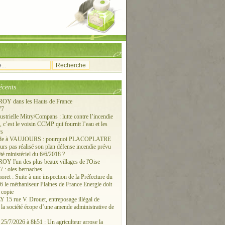
écents
Y dans les Hauts de France
77
ustrielle Mitry/Compans : lutte contre l’incendie
c’est le voisin CCMP qui fournit l’eau et les
rs
ude à VAUJOURS : pourquoi PLACOPLATRE
ours pas réalisé son plan défense incendie prévu
êté ministériel du 6/6/2018 ?
 l'un des plus beaux villages de l'Oise
 : oies bernaches
ret : Suite à une inspection de la Préfecture du
6 le méthaniseur Plaines de France Energie doit
 copie
15 rue V. Drouet, entreposage illégal de
: la société écope d’une amende administrative de
/7/2026 à 8h51 : Un agriculteur arrose la