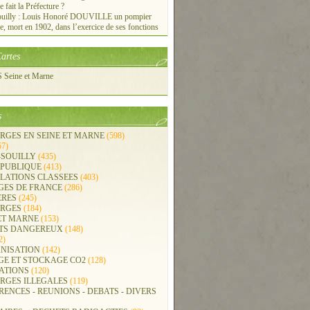
e fait la Préfecture ?
ouilly : Louis Honoré DOUVILLE un pompier
re, mort en 1902, dans l’exercice de ses fonctions
artes
Seine et Marne
s
RGES EN SEINE ET MARNE
(598)
57)
-SOUILLY
(435)
 PUBLIQUE
(413)
LLATIONS CLASSEES
(403)
GES DE FRANCE
(286)
ERES
(245)
RGES
(184)
ET MARNE
(153)
TS DANGEREUX
(148)
2)
NISATION
(142)
GE ET STOCKAGE CO2
(128)
ATIONS
(120)
RGES ILLEGALES
(119)
ENCES - REUNIONS - DEBATS - DIVERS