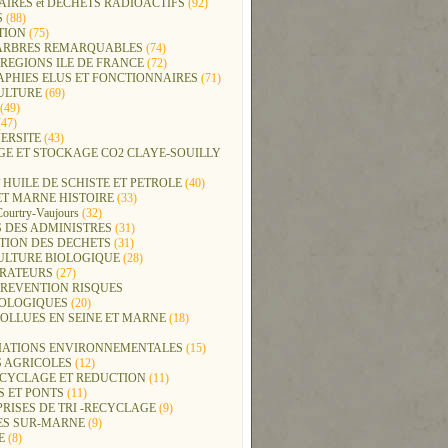
IRES et DECHETS RADIOACTIFS
(92)
S
(88)
TION
(75)
t ARBRES REMARQUABLES
(74)
REGIONS ILE DE FRANCE
(72)
APHIES ELUS ET FONCTIONNAIRES
(71)
ULTURE
(69)
(49)
47)
ERSITE
(43)
GE ET STOCKAGE CO2 CLAYE-SOUILLY
 HUILE DE SCHISTE ET PETROLE
(40)
ET MARNE HISTOIRE
(33)
Courtry-Vaujours
(32)
 DES ADMINISTRES
(31)
TION DES DECHETS
(31)
ULTURE BIOLOGIQUE
(28)
ERATEURS
(27)
PREVENTION RISQUES
OLOGIQUES
(20)
POLLUES EN SEINE ET MARNE
(18)
IATIONS ENVIRONNEMENTALES
(15)
S AGRICOLES
(12)
ECYCLAGE ET REDUCTION
(11)
S ET PONTS
(11)
RISES DE TRI -RECYCLAGE
(9)
ES SUR-MARNE
(9)
E
(8)