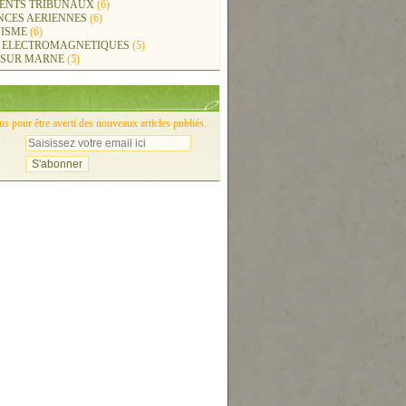
ENTS TRIBUNAUX
(6)
NCES AERIENNES
(6)
ISME
(6)
 ELECTROMAGNETIQUES
(5)
 SUR MARNE
(5)
 pour être averti des nouveaux articles publiés.