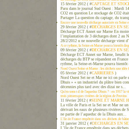
15 février 2012 ( #
CAPTAGE ET STOC
Paru dans le journal Sud Ouest : Mardi 14
CO2 en question Le stockage de CO2 était
Partager La question du captage, du transpo
Encore une nouvelle décharge autorisée en Seine 
29 février 2012 ( #
DECHARGES EN SE
Décharge ECT Annet sur Marne En moins d
l’implantation de 3 décharges dont 2 au 
28/2/2012 u ne nouvelle décharge vient d’ê
A ce rythme, la Seine-et-Marne pourra bientôt di
09 février 2012 ( #
DECHARGES EN SE
Décharge ECT Annet sur Marne, lieudit le
décharges du BTP se répandent en France |
rythme, la Seine-et-Marne pourra bientôt
Nord Ouest Seine et Marne : les déchets une idée f
05 février 2012 ( #
CARRIERES
)
Nord Ouest Sei ne et Mar ne ici on parle en
Dhuis » « un industriel du plâtre bien conn
décennies plus tard avec des dizai ne s...
Qu'en sera-t-il de l'aqueduc Dhuis ? : en 1917 la vi
trois pittoresques rivières de la région de Provins
11 février 2012 ( #
SEINE ET MARNE H
La ville de Paris et la Sei ne et Mar ne u
dérivait les eaux de plusieurs rivières de 
ne partie de l’aqueduc de la Dhuis aux...
L’Ile de France empêtrée dans ses déchets de bâti
31 janvier 2012 ( #
DECHARGES EN SE
L’Ile de France empêtrée dans ses déchets 