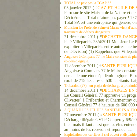
TOTAL ne paie pas la TGAP ! !
05 janvier 2012 ( #
GAZ ET HUILE DE 
Paru sur le site Maison de la Nature e
Décidément, Total n’aime pas payer ! TO
Total SA est une entreprise qui génère, on l
Monsieur Le Préfet de Seine et Marne vient d’autori
traitement de déchets dangereux
21 décembre 2011 ( #
DECHETS DANG
Paté Villeparisis 25/4/2011 Monsieur Le P
exploiter à Villeparisis entre autres une i
de télévision).(1) Rappelons que Villeparis
Angoisse à Compans 77 : le Maire constate de plu
épidémiologique.
11 décembre 2011 ( #
SANTE PUBLIQU
Angoisse à Compans 77 le Maire constate 
demande une étude épidémiologique. Biber
rural de 715 hectares et 530 habitants, baig
Trilbardou (77) : un projet de décharge à proximit
14 décembre 2011 ( #
DECHARGES EN 
Le Conseil Général 77 approuve un progr
Olivettes" à Trilbardou et Charmentray ouv
Conseil Général 77 à hauteur de 600 000 €
A QUAND LES ETUDES SANITAIRES AUTO
27 novembre 2011 ( #
SANTE PUBLIQU
Décharge illégale GVTP Coupvray 6/9/2011
bien mais il faut aussi que les élus entend
au moins de les recevoir et répondent...
Exploitation des carrières à ciel ouvert et disparit