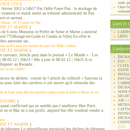
route, qu
KAGE CO2
)
Claye-S
 février 2012 à 14h17 Par Odile Faure Pau : le stockage de
volontai
 examiné ce mardi matin au tribunal administratif de Pau
rt et surtout...
et Marne : ECT Combs la Ville
Liens Et C
INE ET MARNE
)
e 6 mois Monsieur le Préfet de Seine et Marne a autorisé
CARTES 
Nord 77(Montgé-en-Goële et Combs la Ville) En effet le
LIENS
tre autorisée sur...
sputer au Rwanda son surnom de pays des Mille Collines
Catégorie
INE ET MARNE
)
s carreaux. Article paru dans le journal « Le Monde » : Les
DECHA
 08.02.12 | 16h23 • Mis à jour le 08.02.12 | 16h31 A ce
EAU
(5
 disputer au Rwanda...
CLAYE
ixe ou une réalité ?
SANTE
INSTA
core de déchets : extrait de l’article du collectif « Sauvons la
PAYSA
u pour faire des carrières à ciel ouvert qu'il rebouche des
CARRI
DECHA
SEINE 
lle de Paris avait déjà été autorisée à déposséder la Seine et Marne de ses
DECHE
AIR
(14
ISTOIRE
)
METHA
n passé conflictuel qui ne semble pas s’améliorer Hier Paris
CAPTA
Sei ne et Mar ne à son profit, aujourd’hui elle voudrait vendre u
INOND
DECHA
ment
CONFER
INE ET MARNE
)
(112)
de bâtiment Le rééquilibrage territorial des déchets du bâtiment