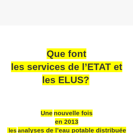
Que font
les services de l’ETAT et
les ELUS?
U
ne
nouvelle fois
en 2013
alyses de l’eau potable distribuée
les
a
n