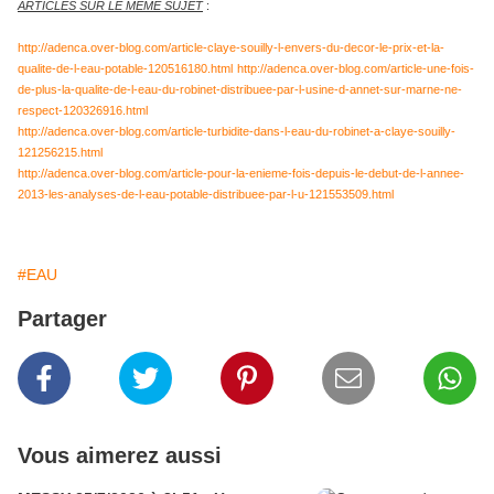
ARTICLES SUR LE MEME SUJET
:
http://adenca.over-blog.com/article-claye-souilly-l-envers-du-decor-le-prix-et-la-
qualite-de-l-eau-potable-120516180.html
http://adenca.over-blog.com/article-une-fois-
de-plus-la-qualite-de-l-eau-du-robinet-distribuee-par-l-usine-d-annet-sur-marne-ne-
respect-120326916.html
http://adenca.over-blog.com/article-turbidite-dans-l-eau-du-robinet-a-claye-souilly-
121256215.html
http://adenca.over-blog.com/article-pour-la-enieme-fois-depuis-le-debut-de-l-annee-
2013-les-analyses-de-l-eau-potable-distribuee-par-l-u-121553509.html
#EAU
Partager
Vous aimerez aussi