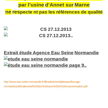
par
l’usi
ne
d’An
ne
t sur
Mar
ne
n
e
res
pecte
nt pas les références de qualité
Extrait étude Agence Eau Sei
ne
Normandie
http://www.eau-seine-normandie.fr/fileadmin/mediatheque/bocage-
normands/pdf/traitement%20des%20eaux%20et%20consommation.pdf