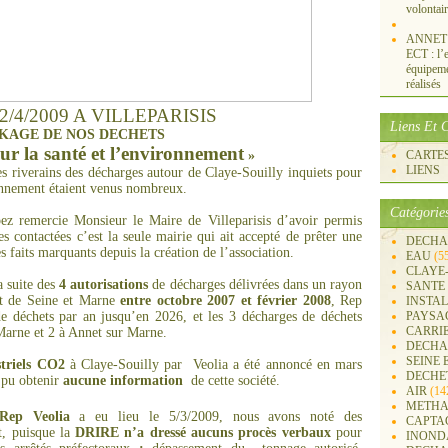
volontai
ANNET S
ECT : l’e
équipemen
réalisés
/4/2009 A VILLEPARISIS
Liens Et C
KAGE DE NOS DECHETS
ur la santé et l’environnement
»
CARTES 
LIENS
 les riverains des décharges autour de Claye-Souilly inquiets pour
ronnement étaient venus nombreux.
Catégorie
 remercie Monsieur le Maire de Villeparisis d’avoir permis
s contactées c’est la seule mairie qui ait accepté de prêter une
DECHA
es faits marquants depuis la création de l’association.
EAU
(5
CLAYE
a suite des
4 autorisations
de décharges délivrées dans un rayon
SANTE
t de Seine et Marne
entre octobre 2007
et février 2008
, Rep
INSTA
e déchets par an jusqu’en 2026, et les 3 décharges de déchets
PAYSA
CARRI
 Marne et 2 à Annet sur Marne.
DECHA
SEINE 
striels CO2
à Claye-Souilly par
Veolia a été annoncé en mars
DECHE
a pu obtenir
aucune information
de cette société.
AIR
(14
METHA
Rep Veolia
a eu lieu le 5/3/2009, nous avons noté des
CAPTA
t, puisque la
DRIRE n’a dressé aucuns procès
verbaux
pour
INOND