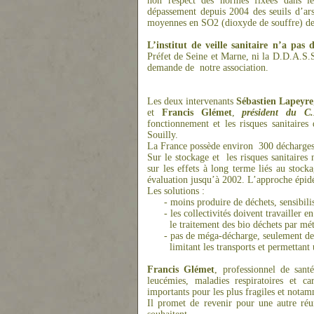
non respect des normes fixées dans les
dépassement depuis 2004 des seuils d’ar
moyennes en SO2 (dioxyde de souffre) de
L’institut de veille sanitaire n’a pas
Préfet de Seine et Marne, ni la D.D.A.S.S
demande de
notre association.
Les deux intervenants
Sébastien Lapeyre
et
Francis Glémet
,
président du C
fonctionnement et les risques sanitair
Souilly.
La France possède environ
300 décharges 
Sur le stockage et
les risques sanitaires
sur les effets à long terme liés au stoc
évaluation jusqu’à 2002. L’approche épidé
Les solutions :
- moins produire de déchets, sensibilis
- les collectivités doivent travailler 
le traitement des bio déchets par mét
- pas de méga-décharge, seulement des 
limitant les transports et permettant 
Francis Glémet
, professionnel de santé
leucémies, maladies respiratoires et car
importants pour les plus fragiles et notam
Il promet de revenir pour une autre réu