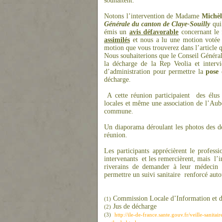
souhaitent.
Notons l’intervention de Madame
Michèl
Générale du canton de Claye-Souilly
qui
émis un
avis défavorable
concernant le
assimilés
et nous a lu une motion votée é
motion que vous trouverez dans l’article q
Nous souhaiterions que le Conseil Généra
la décharge de la Rep Veolia et interv
d’administration pour permettre la
pose 
décharge.
A cette réunion participaient
des élus
locales et même une association de l’Aub
commune.
Un diaporama déroulant les photos des dé
réunion.
Les participants apprécièrent le profess
intervenants
et les remercièrent, mais
l’i
riverains de demander à leur médecin 
permettre un suivi sanitaire
renforcé auto
Commission Locale d’Information et d
(1)
Jus de décharge
(2)
(3)
http://ile-de-france.sante.gouv.fr/veille-sanitaire