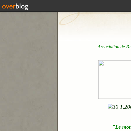
A
ssociation de
D
"Le mo