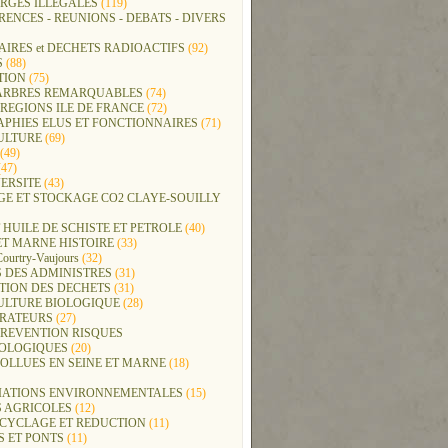
RGES ILLEGALES
(119)
ENCES - REUNIONS - DEBATS - DIVERS
IRES et DECHETS RADIOACTIFS
(92)
S
(88)
TION
(75)
t ARBRES REMARQUABLES
(74)
REGIONS ILE DE FRANCE
(72)
APHIES ELUS ET FONCTIONNAIRES
(71)
ULTURE
(69)
(49)
47)
ERSITE
(43)
GE ET STOCKAGE CO2 CLAYE-SOUILLY
 HUILE DE SCHISTE ET PETROLE
(40)
ET MARNE HISTOIRE
(33)
Courtry-Vaujours
(32)
 DES ADMINISTRES
(31)
TION DES DECHETS
(31)
ULTURE BIOLOGIQUE
(28)
ERATEURS
(27)
PREVENTION RISQUES
OLOGIQUES
(20)
POLLUES EN SEINE ET MARNE
(18)
IATIONS ENVIRONNEMENTALES
(15)
S AGRICOLES
(12)
ECYCLAGE ET REDUCTION
(11)
S ET PONTS
(11)