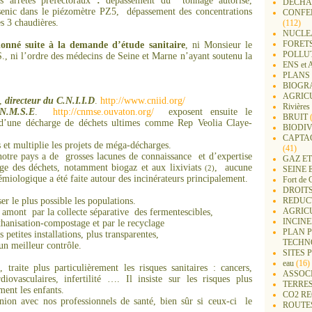
 arrêtés préfectoraux
:
dépassement du tonnage autorisé,
DECHA
senic dans le piézomètre PZ5,
dépassement des concentrations
CONFER
s 3 chaudières.
(112)
NUCLEA
FORET
 donné suite à la demande d’étude sanitaire
, ni Monsieur le
POLLU
., ni l’ordre des médecins de Seine et Marne n’ayant soutenu la
ENS e
PLANS 
BIOGR
AGRIC
,
directeur du C.N.I.I.D
.
http://www.cniid.org/
Rivières
.N.M.S.E
.
http://cnmse.ouvaton.org/
exposent ensuite le
BRUIT
(
es d’une décharge de déchets ultimes comme Rep Veolia Claye-
BIODIV
CAPTA
et multiplie les projets de méga-décharges.
(41)
 notre pays a de
grosses lacunes de connaissance
et d’expertise
GAZ ET
kage des déchets, notamment biogaz et aux lixiviats
,
aucune
(2)
SEINE 
miologique a été faite autour des incinérateurs principalement.
Fort de 
DROITS
er le plus possible les populations.
REDUC
AGRIC
en amont
par la collecte séparative
des fermentescibles,
INCIN
hanisation-compostage et par le recyclage
PLAN 
petites installations, plus transparentes,
TECHN
un meilleur contrôle.
SITES 
eau
(16)
, traite plus particulièrement les risques sanitaires : cancers,
ASSOC
diovasculaires, infertilité …. Il insiste sur les risques plus
TERRE
ment les enfants.
CO2 R
nion avec nos professionnels de santé, bien sûr si ceux-ci
le
ROUTE