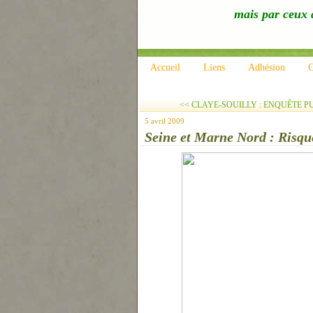
mais par ceux q
Accueil
Liens
Adhésion
C
<< CLAYE-SOUILLY : ENQUÊTE PU
5 avril 2009
Seine et Marne Nord : Risque