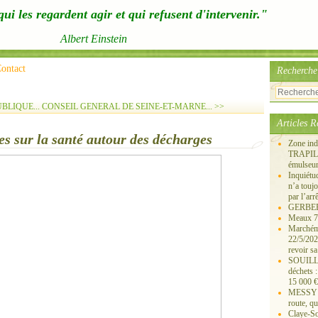
ui les regardent agir et qui refusent d'intervenir."
Albert Einstein
ontact
Recherche
BLIQUE...
CONSEIL GENERAL DE SEINE-ET-MARNE... >>
Articles R
s sur la santé autour des décharges
Zone ind
TRAPIL, 
émulseu
Inquiét
n’a touj
par l’arr
GERBEROY
Meaux 77
Marchémo
22/5/202
revoir sa
SOUILLY 
déchets 
15 000 €
MESSY 25
route, qu
Claye-S