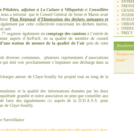
ENTREP
FRESN
e Pélabère
, adjointe à La Culture à Villeparisis
et
Conseillère
CHASS
 nous a informé
que le Conseil Général de Seine et Marne avait
JUGEM
 futur
Plan Régional
d’Elimination des déchets ménagers et
NUISA
galement par cette collectivité concernant les déchets inertes,
URBAN
ONDES
ui suit.
PRECY
l 77 organise également un
comptage des camions
à l’entrée de
ienne auprès d’AirParif, en sa qualité de membre de conseil
d’une station de mesure
de la
qualité de l’air
près de cette
Newsletter
Abonnez-vous
 de diverses communes,
plusieurs représentants d’associations
Email
e qui doit voir prochainement s’implanter une décharge dans sa
charges autour de Claye-Souilly fut projeté tout au long de la
ionnalisme et la qualité des informations données par les deux
nquiétude grandie et notre association ne peut que conseiller aux
de faire des signalements
auprès de la D.D.A.S.S. pour
(3)
ur de Claye-Souilly.
e Surveillance
-et-alerte/le-dispositif-regional-de-veille-sanitaire/la-veille-sanitaire-et-l-alerte-