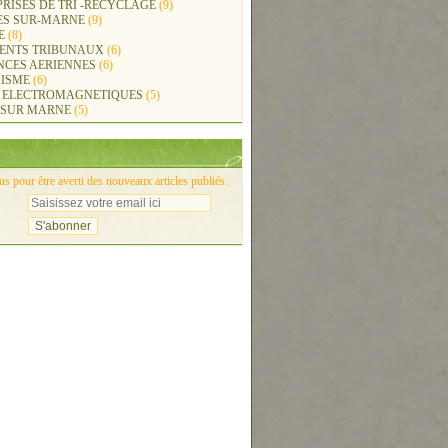
RISES DE TRI -RECYCLAGE
(9)
ES SUR-MARNE
(9)
E
(8)
ENTS TRIBUNAUX
(6)
NCES AERIENNES
(6)
ISME
(6)
 ELECTROMAGNETIQUES
(5)
 SUR MARNE
(5)
 pour être averti des nouveaux articles publiés.