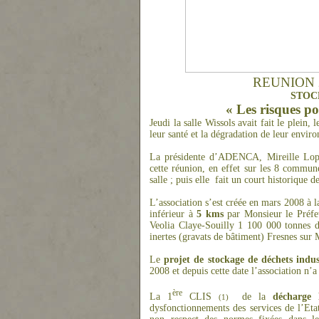
REUNION 2
STOC
« Les risques po
Jeudi la salle Wissols avait fait le plein,
leur santé et la dégradation de leur envi
La présidente d’ADENCA, Mireille Lopez
cette réunion, en effet sur les 8 commune
salle ; puis elle
fait un court historique d
L’association s’est créée en mars 2008 à l
inférieur à
5 kms
par Monsieur le Préfe
Veolia Claye-Souilly 1 100 000 tonnes d
inertes (gravats de bâtiment) Fresnes sur
Le
projet de stockage de déchets indu
2008 et depuis cette date l’association n’
ère
La 1
CLIS
de la
décharge 
(1)
dysfonctionnements des services de l’Eta