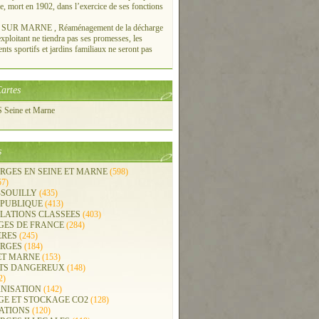
re, mort en 1902, dans l’exercice de ses fonctions
UR MARNE , Réaménagement de la décharge
xploitant ne tiendra pas ses promesses, les
ts sportifs et jardins familiaux ne seront pas
artes
Seine et Marne
s
RGES EN SEINE ET MARNE
(598)
57)
-SOUILLY
(435)
 PUBLIQUE
(413)
LLATIONS CLASSEES
(403)
GES DE FRANCE
(284)
ERES
(245)
RGES
(184)
ET MARNE
(153)
TS DANGEREUX
(148)
2)
NISATION
(142)
GE ET STOCKAGE CO2
(128)
ATIONS
(120)