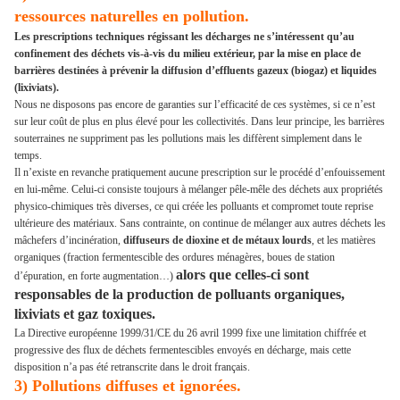
ressources naturelles en pollution.
Les prescriptions techniques régissant les décharges ne s’intéressent qu’au
confinement des déchets vis-à-vis du milieu extérieur, par la mise en place de
barrières destinées à prévenir la diffusion d’effluents gazeux (biogaz) et liquides
(lixiviats).
Nous ne disposons pas encore de garanties sur l’efficacité de ces systèmes, si ce n’est
sur leur coût de plus en plus élevé pour les collectivités. Dans leur principe, les barrières
souterraines ne suppriment pas les pollutions mais les diffèrent simplement dans le
temps.
Il n’existe en revanche pratiquement aucune prescription sur le procédé d’enfouissement
en lui-même. Celui-ci consiste toujours à mélanger pêle-mêle des déchets aux propriétés
physico-chimiques très diverses, ce qui créée les polluants et compromet toute reprise
ultérieure des matériaux. Sans contrainte, on continue de mélanger aux autres déchets les
mâchefers d’incinération,
diffuseurs de dioxine et de métaux lourds
, et les matières
organiques (fraction fermentescible des ordures ménagères, boues de station
alors que celles-ci sont
d’épuration, en forte augmentation…)
responsables de la production de polluants organiques,
lixiviats et gaz toxiques.
La Directive européenne 1999/31/CE du 26 avril 1999 fixe une limitation chiffrée et
progressive des flux de déchets fermentescibles envoyés en décharge, mais cette
disposition n’a pas été retranscrite dans le droit français.
3) Pollutions diffuses et ignorées.