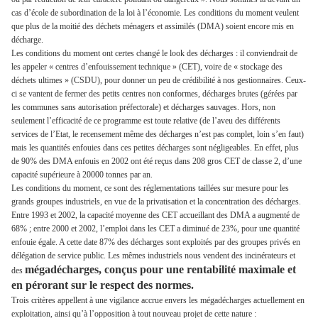
cas d’école de subordination de la loi à l’économie. Les conditions du moment veulent
que plus de la moitié des déchets ménagers et assimilés (DMA) soient encore mis en
décharge.
Les conditions du moment ont certes changé le look des décharges : il conviendrait de
les appeler « centres d’enfouissement technique » (CET), voire de « stockage des
déchets ultimes » (CSDU), pour donner un peu de crédibilité à nos gestionnaires. Ceux-
ci se vantent de fermer des petits centres non conformes, décharges brutes (gérées par
les communes sans autorisation préfectorale) et décharges sauvages. Hors, non
seulement l’efficacité de ce programme est toute relative (de l’aveu des différents
services de l’Etat, le recensement même des décharges n’est pas complet, loin s’en faut)
mais les quantités enfouies dans ces petites décharges sont négligeables. En effet, plus
de 90% des DMA enfouis en 2002 ont été reçus dans 208 gros CET de classe 2, d’une
capacité supérieure à 20000 tonnes par an.
Les conditions du moment, ce sont des réglementations taillées sur mesure pour les
grands groupes industriels, en vue de la privatisation et la concentration des décharges.
Entre 1993 et 2002, la capacité moyenne des CET accueillant des DMA a augmenté de
68% ; entre 2000 et 2002, l’emploi dans les CET a diminué de 23%, pour une quantité
enfouie égale. A cette date 87% des décharges sont exploités par des groupes privés en
délégation de service public. Les mêmes industriels nous vendent des incinérateurs et
mégadécharges, conçus pour une rentabilité maximale et
des
en pérorant sur le respect des normes.
Trois critères appellent à une vigilance accrue envers les mégadécharges actuellement en
exploitation, ainsi qu’à l’opposition à tout nouveau projet de cette nature :