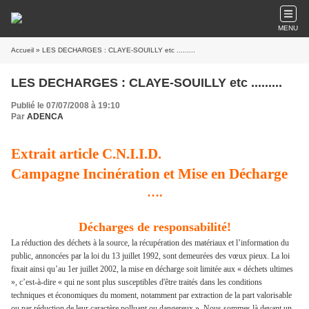
MENU
Accueil
» LES DECHARGES : CLAYE-SOUILLY etc .........
LES DECHARGES : CLAYE-SOUILLY etc .........
Publié le 07/07/2008 à 19:10
Par
ADENCA
Extrait article C.N.I.I.D.
Campagne Incinération et Mise en Décharge
….
Décharges de responsabilité!
La réduction des déchets à la source, la récupération des matériaux et l’information du
public, annoncées par la loi du 13 juillet 1992, sont demeurées des vœux pieux. La loi
fixait ainsi qu’au 1er juillet 2002, la mise en décharge soit limitée aux « déchets ultimes
», c’est-à-dire « qui ne sont plus susceptibles d'être traités dans les conditions
techniques et économiques du moment, notamment par extraction de la part valorisable
ou par réduction de leur caractère polluant ou dangereux ». Nous sommes là devant un