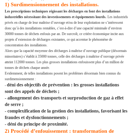
1) Surdimensionnement des installations.
Les prescriptions techniques régissant les décharges en font des installations
industrielles nécessitant des investissements et équipements lourds.
Les industriels
privés en charge de leur maîtrise d’ouvrage et/ou de leur exploitation ne s’intéressent
donc qu’à des installations rentables, c’est-à-dire d’une capacité minimale d’environ
30000 tonnes de déchets enfouis par an. De surcroît, ce critère économique incite aux
projets d’extension de décharges existantes, ce qui accentue le phénomène de
concentration des installations.
Alors que la capacité moyenne des décharges à maîtrise d’ouvrage publique (désormais
minoritaires) s’établit à 35000 tonnes, celle des décharges à maîtrise d’ouvrage privée
atteint 112000 tonnes. Les plus grosses installations enfouissent plus d’un million de
tonnes de déchets chaque année.
Evidemment, de telles installations posent les problèmes désormais bien connus du
surdimensionnement :
déni des objectifs de prévention : les grosses installations
-
sont des appels de déchets ;
- allongement des transports et surproduction de gaz à effet
de serre ;
- complexification de la gestion des installations, favorisant les
fraudes et dysfonctionnements ;
- déni du principe de proximité.
2) Procédé d’enfouissement : transformation de