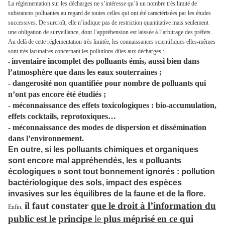
La réglementation sur les décharges ne s’intéresse qu’à un nombre très limité de
substances polluantes au regard de toutes celles qui ont été caractérisées par les études
successives. De surcroît, elle n’indique pas de restriction quantitative mais seulement
une obligation de surveillance, dont l’appréhension est laissée à l’arbitrage des préfets.
Au delà de cette réglementation très limitée, les connaissances scientifiques elles-mêmes
sont très lacunaires concernant les pollutions dûes aux décharges :
inventaire incomplet des polluants émis, aussi bien dans
-
l’atmosphère que dans les eaux souterraines ;
- dangerosité non quantifiée pour nombre de polluants qui
n’ont pas encore été étudiés ;
- méconnaissance des effets toxicologiques : bio-accumulation,
effets cocktails, reprotoxiques…
- méconnaissance des modes de dispersion et dissémination
dans l’environnement.
En outre, si les polluants chimiques et organiques
sont encore mal appréhendés, les « polluants
écologiques » sont tout bonnement ignorés : pollution
bactériologique des sols, impact des espèces
invasives sur les équilibres de la faune et de la flore.
il faut constater
que le droit à l’information du
Enfin,
public est le
principe
le
plus méprisé en ce qui