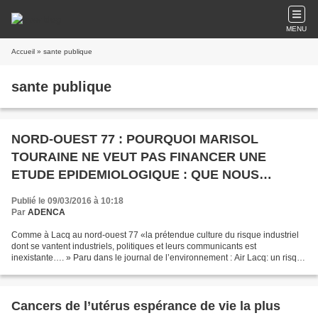
MENU
Accueil
» sante publique
sante publique
NORD-OUEST 77 : POURQUOI MARISOL
TOURAINE NE VEUT PAS FINANCER UNE
ETUDE EPIDEMIOLOGIQUE : QUE NOUS
CACHE-T-ON ?
Publié le 09/03/2016 à 10:18
Par
ADENCA
Comme à Lacq au nord-ouest 77 «la prétendue culture du risque industriel
dont se vantent industriels, politiques et leurs communicants est
inexistante…. » Paru dans le journal de l’environnement : Air Lacq: un risque
sanitaire ignoré? Le 07 mars 2016...
Cancers de l’utérus espérance de vie la plus