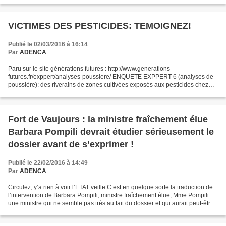
VICTIMES DES PESTICIDES: TEMOIGNEZ!
Publié le 02/03/2016 à 16:14
Par
ADENCA
Paru sur le site générations futures : http://www.generations-
futures.fr/exppert/analyses-poussiere/ ENQUETE EXPPERT 6 (analyses de
poussière): des riverains de zones cultivées exposés aux pesticides chez
eux tout au long de l’année! 1 mars 2016 par Generations...
Fort de Vaujours : la ministre fraîchement élue
Barbara Pompili devrait étudier sérieusement le
dossier avant de s’exprimer !
Publié le 22/02/2016 à 14:49
Par
ADENCA
Circulez, y’a rien à voir l’ETAT veille C’est en quelque sorte la traduction de
l’intervention de Barbara Pompili, ministre fraîchement élue, Mme Pompili
une ministre qui ne semble pas très au fait du dossier et qui aurait peut-être
dû s’y pencher sérieusement...