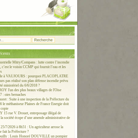
écents
ustrielle Mitry/Compans : lutte contre l’incendie
c’est le voisin CCMP qui fournit l’eau et les
rs
ude à VAUJOURS : pourquoi PLACOPLATRE
ours pas réalisé son plan défense incendie prévu
êté ministériel du 6/6/2018 ?
 l'un des plus beaux villages de l'Oise
 : oies bernaches
ret : Suite à une inspection de la Préfecture du
6 le méthaniseur Plaines de France Energie doit
 copie
15 rue V. Drouet, entreposage illégal de
: la société écope d’une amende administrative de
/7/2026 à 8h51 : Un agriculteur arrose la
e fait la Préfecture ?
ouilly : Louis Honoré DOUVILLE un pompier