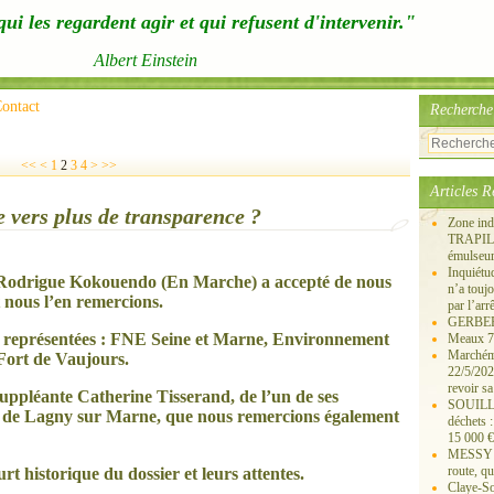
ui les regardent agir et qui refusent d'intervenir."
Albert Einstein
ontact
Recherche
<<
<
1
2
3
4
>
>>
Articles R
 vers plus de transparence ?
Zone ind
TRAPIL, 
émulseu
Inquiét
 Rodrigue Kokouendo (En Marche) a accepté de nous
n’a touj
 nous l’en remercions.
par l’arr
GERBEROY
t représentées : FNE Sei
ne
et Mar
ne
, Environ
ne
ment
Meaux 77
Marchémo
e Fort de Vaujours.
22/5/202
revoir sa
suppléante Catheri
ne
Tisserand, de l’un de ses
SOUILLY 
u de Lagny sur Mar
ne
, que nous remercions également
déchets 
15 000 €
MESSY 25
route, qu
rt historique du dossier et leurs attentes.
Claye-S