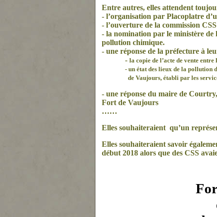
Entre autres, elles attendent toujou
- l’organisation par Placoplatre d’u
- l’ouverture de la commission CSS
- la nomination par le ministère de
pollution
chimique.
- u
ne
réponse de la préfecture à le
-
la copie de l’acte de vente entre
- un état des lieux de la pollution de
de Vaujours, établi par les service
- u
ne
réponse du maire de Courtry, 
Fort de Vaujours
……
Elles souhaiteraient qu’un représe
Elles souhaiteraient savoir égalem
début 2018 alors que des CSS avaien
For