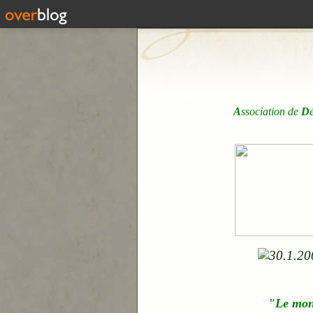
A
ssociation de
D
"Le mo