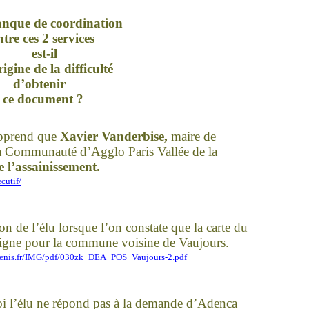
nque de coordination
ntre ces 2 services
est-il
rigi
ne
de la difficulté
d’obtenir
ce document ?
 apprend que
Xavier Vanderbise,
maire de
 la Communauté d’Agglo Paris Vallée de la
e l’assainissement.
cutif/
on de l’élu lorsque l’on constate que la carte du
ig
ne
pour la commu
ne
voisi
ne
de Vaujours.
nt-denis.fr/IMG/pdf/030zk_DEA_POS_Vaujours-2.pdf
i l’élu
ne
répond pas à la demande d’Adenca