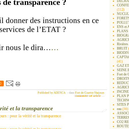
s de transparence ?
DECHA
CONFER
(112)
NUCLEA
il don
ne
r des instructions en ce
FORET
POLLU
ENS e
services de l’ETAT ?
PLANS 
BIOGR
AGRIC
Rivières
ir nous le dira…
…
BRUIT
(
BIODIV
CAPTA
(41)
GAZ ET
SEINE 
Fort de 
DROITS
REDUC
0
AGRIC
INCIN
Published by ADENCA
-
dans
Fort de Courtry-Vaujours
PLAN 
commenter cet article
…
TECHN
SITES 
rité et la transparence
eau
(16)
ASSOC
TERRE
CO2 R
ROUTE