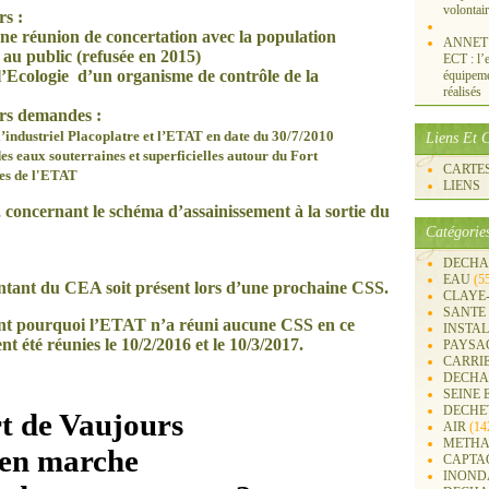
volontai
rs :
ne
réunion de concertation avec la population
ANNET S
 au public (refusée en 2015)
ECT : l’e
 l’Ecologie d’un organisme de contrôle de la
équipemen
réalisés
urs demandes :
 l’industriel Placoplatre et l’ETAT en date du 30/7/2010
Liens Et C
s eaux souterrai
ne
s et superficielles autour du Fort
CARTES 
s de l'ETAT
LIENS
concernant le schéma d’assainissement à la sortie du
Catégorie
DECHA
EAU
(5
ntant du CEA soit présent lors d’u
ne
prochai
ne
CSS.
CLAYE
SANTE
ent pourquoi l’ETAT n’a réuni aucu
ne
CSS en ce
INSTA
t été réunies le 10/2/2016 et le 10/3/2017.
PAYSA
CARRI
DECHA
SEINE 
DECHE
t de Vaujours
AIR
(14
METHA
en marche
CAPTA
INOND