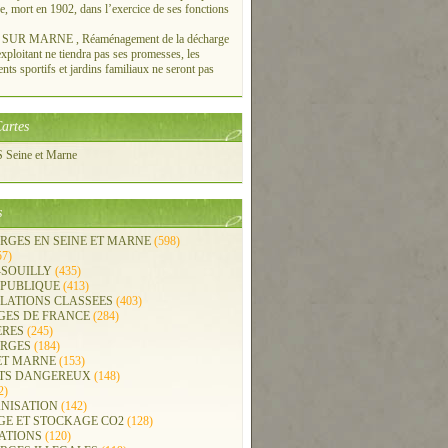
re, mort en 1902, dans l’exercice de ses fonctions
UR MARNE , Réaménagement de la décharge
xploitant ne tiendra pas ses promesses, les
ts sportifs et jardins familiaux ne seront pas
artes
Seine et Marne
s
RGES EN SEINE ET MARNE
(598)
57)
-SOUILLY
(435)
 PUBLIQUE
(413)
LLATIONS CLASSEES
(403)
GES DE FRANCE
(284)
ERES
(245)
RGES
(184)
ET MARNE
(153)
TS DANGEREUX
(148)
2)
NISATION
(142)
GE ET STOCKAGE CO2
(128)
ATIONS
(120)