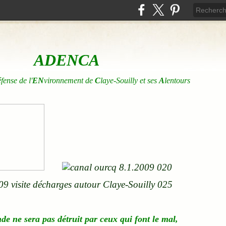
ADENCA
éfense de l'
EN
vironnement de
C
laye-Souilly et ses
A
lentours
nde
ne
sera pas détruit par ceux qui font le mal,