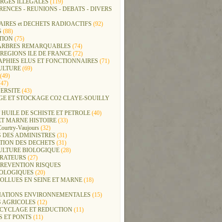
RGES ILLEGALES
(119)
ENCES - REUNIONS - DEBATS - DIVERS
IRES et DECHETS RADIOACTIFS
(92)
S
(88)
TION
(75)
t ARBRES REMARQUABLES
(74)
REGIONS ILE DE FRANCE
(72)
APHIES ELUS ET FONCTIONNAIRES
(71)
ULTURE
(69)
(49)
47)
ERSITE
(43)
GE ET STOCKAGE CO2 CLAYE-SOUILLY
 HUILE DE SCHISTE ET PETROLE
(40)
ET MARNE HISTOIRE
(33)
Courtry-Vaujours
(32)
 DES ADMINISTRES
(31)
TION DES DECHETS
(31)
ULTURE BIOLOGIQUE
(28)
ERATEURS
(27)
PREVENTION RISQUES
OLOGIQUES
(20)
POLLUES EN SEINE ET MARNE
(18)
IATIONS ENVIRONNEMENTALES
(15)
S AGRICOLES
(12)
ECYCLAGE ET REDUCTION
(11)
S ET PONTS
(11)