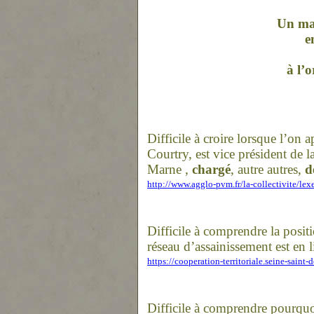
Un ma
e
à l’o
Difficile à croire lorsque l’on
Courtry, est vice président de
Mar
ne
,
chargé
, autre autres,
d
http://www.agglo-pvm.fr/la-collectivite/lexe
Difficile à comprendre la positi
réseau d’assainissement est en l
https://cooperation-territoriale.seine-sai
Difficile à comprendre pourquo