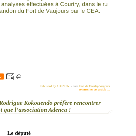
 analyses effectuées à Courtry, dans le ru
bandon du Fort de Vaujours par le CEA.
0
Published by ADENCA
-
dans
Fort de Courtry-Vaujours
commenter cet article
…
é Rodrigue Kokouendo préfère rencontrer
ôt que l’association Adenca !
Le député