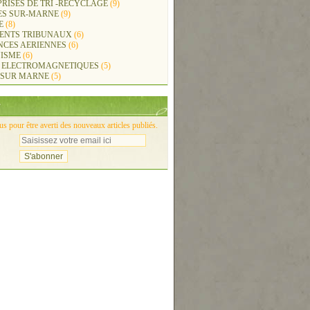
RISES DE TRI -RECYCLAGE
(9)
ES SUR-MARNE
(9)
E
(8)
ENTS TRIBUNAUX
(6)
NCES AERIENNES
(6)
ISME
(6)
 ELECTROMAGNETIQUES
(5)
 SUR MARNE
(5)
 pour être averti des nouveaux articles publiés.