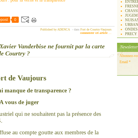
ENTREP
FRESN
CHASS
JUGEM
post
0
NUISA
URBAN
ONDES
Published by ADENCA
-
dans
Fort de Courtry-Vaujours
commenter cet article
…
PRECY
Xavier Vanderbise ne fournit par la carte
Newsletter
de Courtry ?
Abonnez-vous
Email
rt de Vaujours
ui manque de transparence ?
A vous de juger
ustriel qui
ne
souhaitent pas la présence des
S.
diffuse au compte goutte aux membres de la