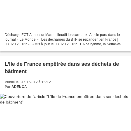
Décharge ECT Annet sur Marne, lieudit les carreaux. Article paru dans le
journal « Le Monde » : Les décharges du BTP se répandent en France |
08.02.12 | 16h23 • Mis à jour le 08.02.12 | 16h31 A ce rythme, la Seine-et-
Marne pourra bientôt disputer au Rwanda...
L’Ile de France empêtrée dans ses déchets de
bâtiment
Publié le 31/01/2012 à 15:12
Par
ADENCA