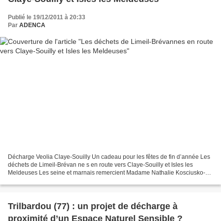
Publié le 19/12/2011 à 20:33
Par
ADENCA
Décharge Veolia Claye-Souilly Un cadeau pour les fêtes de fin d’année Les
déchets de Limeil-Brévan ne s en route vers Claye-Souilly et Isles les
Meldeuses Les seine et marnais remercient Madame Nathalie Kosciusko-
Morizet Paru sur le site France 3.fr Publié...
Trilbardou (77) : un projet de décharge à
proximité d’un Espace Naturel Sensible ?