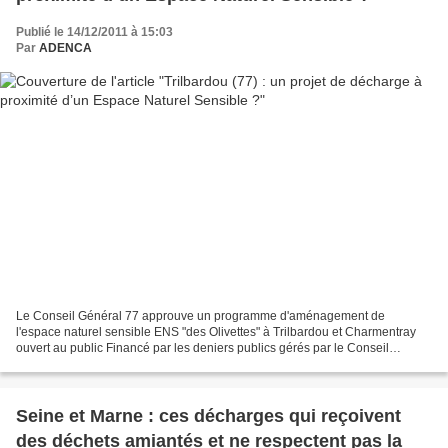
Publié le 14/12/2011 à 15:03
Par
ADENCA
Le Conseil Général 77 approuve un programme d'aménagement de
l'espace naturel sensible ENS "des Olivettes" à Trilbardou et Charmentray
ouvert au public Financé par les deniers publics gérés par le Conseil
Général 77 à hauteur de 600 000 € (1) alors qu'un...
Seine et Marne : ces décharges qui reçoivent
des déchets amiantés et ne respectent pas la