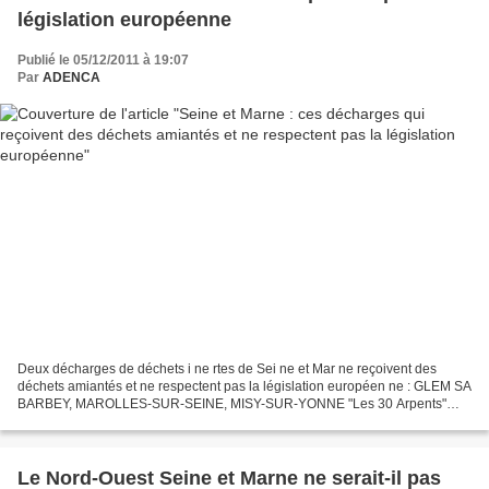
législation européenne
Publié le 05/12/2011 à 19:07
Par
ADENCA
Deux décharges de déchets i ne rtes de Sei ne et Mar ne reçoivent des
déchets amiantés et ne respectent pas la législation européen ne : GLEM SA
BARBEY, MAROLLES-SUR-SEINE, MISY-SUR-YONNE "Les 30 Arpents"
http://www.seine-et-
marne.equipement.gouv.fr/IMG/pdf/Arrete_prefectora_BarbeyMarollesMisyl_
cle259131.pdf...
Le Nord-Ouest Seine et Marne ne serait-il pas