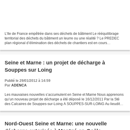
L’Ile de France empêtrée dans ses déchets de bâtiment Le rééquilibrage
territorial des déchets du bâtiment un leurre ou une réalité ? Le PREDEC
plan régional d’élimination des déchets de chantiers est en cours
d’élaboration en Ile de France. Ce plan devrait...
Seine et Marne : un projet de décharge à
Souppes sur Loing
Publié le 29/01/2012 à 14:59
Par
ADENCA
Les mauvaises nouvelles s’accumulent en Seine et Marne Nous apprenons
qu’un nouveau projet de décharge a été déposé le 16/12/2011 Par la Sté
des Calcaires de Souppes-sur-Loing A SOUPPES-SUR-LOING Au lieudit
"La carrière de la plaine" Que font les députés...
Nord-Ouest Seine et Marne: une nouvelle