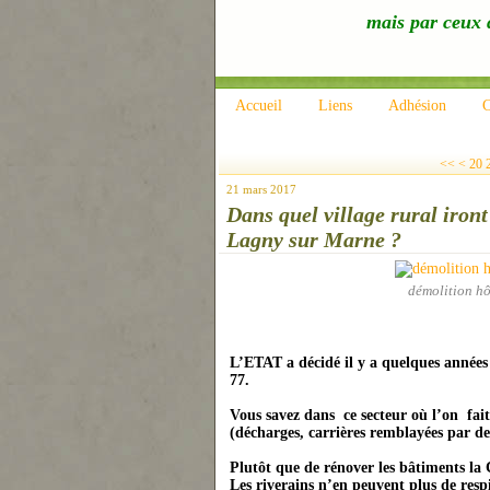
mais par ceux q
Accueil
Liens
Adhésion
C
10
<<
<
20
21 mars 2017
Dans quel village rural iront
Lagny sur Marne ?
démolition h
L’ETAT a décidé il y a quelques années 
77.
Vous savez dans ce secteur où l’on fait
(décharges, carrières remblayées par d
Plutôt que de rénover les bâtiments la
Les riverains n’en peuvent plus de resp