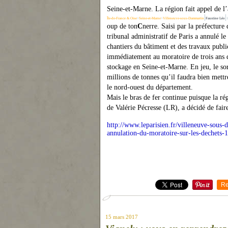
Sei
ne
-et-Mar
ne
. La région fait appel de l
|
|
Île-de-France & Oise
>
Seine-et-Marne
>
Villeneuve-sous-Dammartin
Faustine Léo
oup de ton
C
ne
rre. Saisi par la préfecture
tribunal administratif de Paris a annulé le
chantiers du bâtiment et des travaux public
immédiatement au moratoire de trois ans dé
stockage en Sei
ne
-et-Mar
ne
. En jeu, le so
millions de ton
ne
s qu’il faudra bien mettr
le nord-ouest du département.
Mais le bras de fer continue puisque la ré
de Valérie Pécresse (LR), a décidé de fa
http://www.leparisien.fr/villeneuve-sous-
annulation-du-moratoire-sur-les-dechets
Re
15 mars 2017