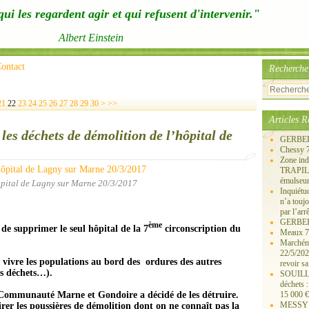
ui les regardent agir et qui refusent d'intervenir."
Albert Einstein
ontact
Recherche
40
50
60
21
22
23
24
25
26
27
28
29
30
>
>>
Articles R
 les déchets de démolition de l’hôpital de
GERBERO
Chessy 
Zone ind
TRAPIL, 
émulseu
ôpital de Lagny sur Marne 20/3/2017
Inquiét
n’a touj
par l’arr
GERBEROY
ème
de supprimer le seul hôpital de la 7
circonscription du
Meaux 77
Marchémo
22/5/202
 vivre les populations au bord des ordures des autres
revoir sa
es déchets…).
SOUILLY 
déchets 
Communauté Mar
ne
et Gondoire a décidé de les détruire.
15 000 €
MESSY 25
irer les poussières de démolition dont on
ne
connaît pas la