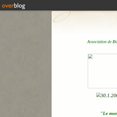
A
ssociation de
D
"Le mo