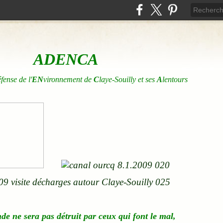
ADENCA
éfense de l'
EN
vironnement de
C
laye-Souilly et ses
A
lentours
nde
ne
sera pas détruit par ceux qui font le mal,