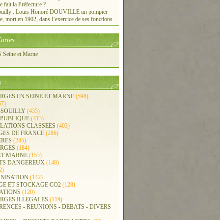
e fait la Préfecture ?
ouilly : Louis Honoré DOUVILLE un pompier
re, mort en 1902, dans l’exercice de ses fonctions
artes
Seine et Marne
s
RGES EN SEINE ET MARNE
(598)
57)
-SOUILLY
(435)
 PUBLIQUE
(413)
LLATIONS CLASSEES
(403)
GES DE FRANCE
(286)
ERES
(245)
RGES
(184)
ET MARNE
(153)
TS DANGEREUX
(148)
2)
NISATION
(142)
GE ET STOCKAGE CO2
(128)
ATIONS
(120)
RGES ILLEGALES
(119)
ENCES - REUNIONS - DEBATS - DIVERS