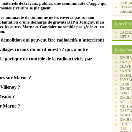
route, qu
s matériels de travaux publics, u
ne
communauté d’agglo qui
Claye-S
mêmes riverains se plaig
ne
nt.
volontai
te communauté de commu
ne
ne
les enverra pas sur son
mplantation d’u
ne
décharge de gravats BTP à Jossigny, mais
Liens Et C
hez les autres Mar
ne
et Gondoire
ne
semble pas gênée et est
ion.
CARTES 
LIENS
démolition qui peuvent être radioactifs n’atterriront
illages ruraux du nord-ouest 77 qui, à notre
Catégorie
DECHA
e portique de contrôle de la radioactivité, par
EAU
(5
CLAYE
SANTE
INSTA
ne
s sur Mar
ne
?
PAYSA
CARRI
 Villenoy ?
DECHA
SEINE 
 Meaux ?
DECHE
AIR
(14
ur Mar
ne
?
METHA
CAPTA
INOND
DECHA
CONFER
(112)