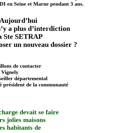
DI en Sei
ne
et Mar
ne
pendant 3 ans.
Aujourd’hui
’y a plus d’interdiction
a Ste SETRAP
oser un nouveau dossier ?
illons de contacter
 Vig
ne
ly
eiller départemental
é président de la communauté
charge devait se faire
rs jolies maisons
es habitants de