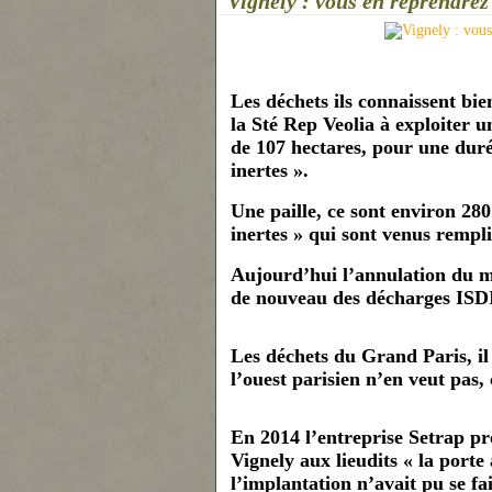
Vignely : vous en reprendrez
Les déchets ils connaissent bie
la Sté Rep Veolia à exploiter u
de 107 hectares, pour u
ne
duré
i
ne
rtes ».
U
ne
paille, ce sont environ 280
i
ne
rtes » qui sont venus remplir
Aujourd’hui l’annulation du 
de nouveau des décharges ISDI
Les déchets du Grand Paris, il
l’ouest parisien n’en veut pas,
En 2014 l’entreprise Setrap pr
Vig
ne
ly aux lieudits « la porte
l’implantation n’avait pu se f