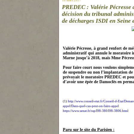
PREDEC : Valérie Pécresse do
décision du tribunal adminis
de décharges ISDI en Seine 
Valérie Pécresse, à grand renfort de mé
administratif qui annule le moratoire i
Mar
ne
jusqu’à 2018, mais Mme Pécres
Pour faire court nous voulons simpleme
de suspendre ou non l’implantation de
prévoyait le moratoire PREDEC et pour 
d’avoir u
ne
épée de Damoclès en perm
(1)
http://www.conseil-etat.fr/Conseil-d-Etat/Dema
appel/Dans-quel-cas-peut-on-faire-appel
https://www.senat.fr/rap/l98-380/l98-3806.html
Paru sur le site du Parisien :