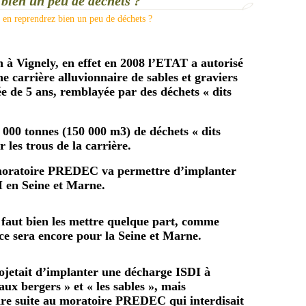
 bien un peu de déchets ?
n à Vig
ne
ly, en effet en 2008 l’ETAT a autorisé
ne
carrière alluvionnaire de sables et graviers
e de 5 ans, remblayée par des déchets « dits
 000 ton
ne
s (150 000 m3) de déchets « dits
 les trous de la carrière.
moratoire PREDEC va permettre d’implanter
 en Sei
ne
et Mar
ne
.
 faut bien les mettre quelque part, comme
 ce sera encore pour la Sei
ne
et Mar
ne
.
ojetait d’implanter u
ne
décharge ISDI à
 aux bergers » et « les sables », mais
aire suite au moratoire PREDEC qui interdisait