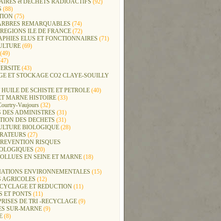
IRES et DECHETS RADIOACTIFS
(92)
S
(88)
TION
(75)
t ARBRES REMARQUABLES
(74)
REGIONS ILE DE FRANCE
(72)
APHIES ELUS ET FONCTIONNAIRES
(71)
ULTURE
(69)
(49)
47)
ERSITE
(43)
GE ET STOCKAGE CO2 CLAYE-SOUILLY
 HUILE DE SCHISTE ET PETROLE
(40)
ET MARNE HISTOIRE
(33)
Courtry-Vaujours
(32)
 DES ADMINISTRES
(31)
TION DES DECHETS
(31)
ULTURE BIOLOGIQUE
(28)
ERATEURS
(27)
PREVENTION RISQUES
OLOGIQUES
(20)
POLLUES EN SEINE ET MARNE
(18)
IATIONS ENVIRONNEMENTALES
(15)
S AGRICOLES
(12)
ECYCLAGE ET REDUCTION
(11)
S ET PONTS
(11)
RISES DE TRI -RECYCLAGE
(9)
ES SUR-MARNE
(9)
E
(8)