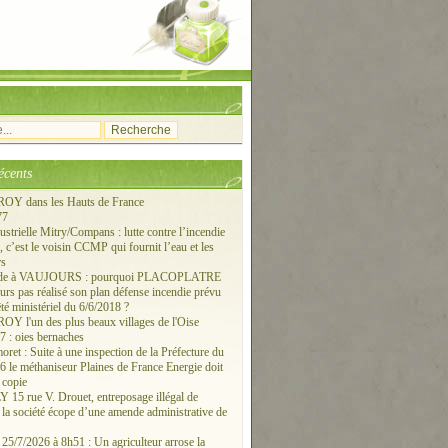
écents
Y dans les Hauts de France
77
ustrielle Mitry/Compans : lutte contre l’incendie
c’est le voisin CCMP qui fournit l’eau et les
rs
ude à VAUJOURS : pourquoi PLACOPLATRE
ours pas réalisé son plan défense incendie prévu
êté ministériel du 6/6/2018 ?
 l'un des plus beaux villages de l'Oise
 : oies bernaches
ret : Suite à une inspection de la Préfecture du
6 le méthaniseur Plaines de France Energie doit
 copie
15 rue V. Drouet, entreposage illégal de
: la société écope d’une amende administrative de
/7/2026 à 8h51 : Un agriculteur arrose la