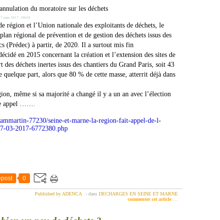
’annulation du moratoire sur les déchets
17 mars 2017, 19h50
 de région et l’Union nationale des exploitants de déchets, le
 plan régional de prévention et de gestion des déchets issus des
s (Prédec) à partir, de 2020. Il a surtout mis fin
cidé en 2015 concernant la création et l’extension des sites de
rt des déchets i
ne
rtes issus des chantiers du Grand Paris, soit 43
e quelque part, alors que 80 % de cette masse, atterrit déjà dans
gion, même si sa majorité a changé il y a un an avec l’élection
ire appel ……
.
dammartin-77230/seine-et-marne-la-region-fait-appel-de-l-
-17-03-2017-6772380.php
post
0
Published by ADENCA
-
dans
DECHARGES EN SEINE ET MARNE
commenter cet article
…