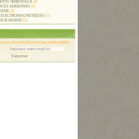
ENTS TRIBUNAUX
(6)
NCES AERIENNES
(6)
ISME
(6)
 ELECTROMAGNETIQUES
(5)
 SUR MARNE
(5)
 pour être averti des nouveaux articles publiés.