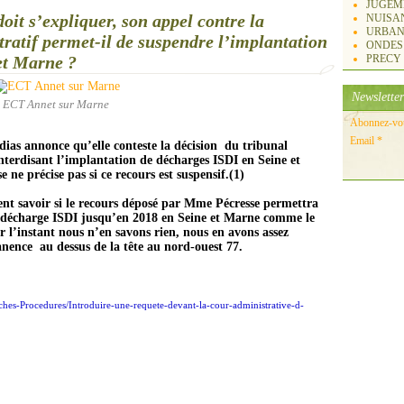
JUGEM
it s’expliquer, son appel contre la
NUISA
URBAN
tratif permet-il de suspendre l’implantation
ONDES
et Marne ?
PRECY
Newsletter
ECT Annet sur Marne
Abonnez-vous
Email
dias annonce qu’elle conteste la décision du tribunal
nterdisant l’implantation de décharges ISDI en Sei
ne
et
se
ne
précise pas si ce recours est suspensif.(1)
nt savoir si le recours déposé par Mme Pécresse
permettra
 décharge ISDI jusqu’en 2018 en Sei
ne
et Mar
ne
comme le
l’instant nous n’en savons rien, nous en avons assez
a
ne
nce au dessus de la tête au nord-ouest 77.
rches-Procedures/Introduire-une-requete-devant-la-cour-administrative-d-