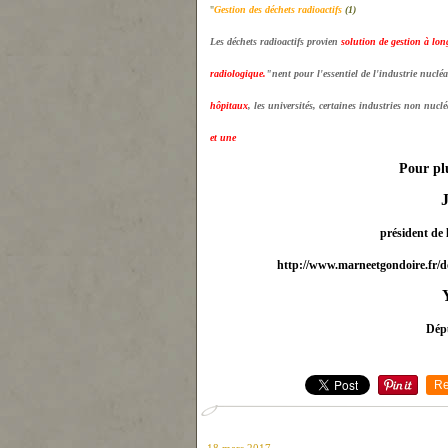
"
Gestion des déchets radioactifs
(1)
Les déchets radioactifs provien
solution de gestion à long
radiologique.
"
ne
nt pour l'essentiel de l'industrie nucléa
hôpitaux
, les universités, certai
ne
s industries non nucléai
et u
ne
Pour pl
président de
http://www.marneetgondoire.fr
Dépu
Re
18 mars 2017