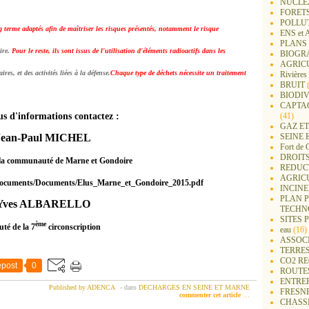
NUCLEA
FORET
POLLU
 terme adaptés afin de maîtriser les risques présentés, notamment le risque
ENS e
PLANS 
ire.
Pour le reste, ils sont issus de l'utilisation d'éléments radioactifs dans les
BIOGR
AGRIC
res, et des activités liées à la défense.
Chaque type de déchets nécessite un traitement
Rivières
BRUIT
(
BIODIV
CAPTA
us d'informations contactez :
(41)
GAZ ET
Jean-Paul MICHEL
SEINE 
Fort de 
DROITS
 la communauté de Mar
ne
et Gondoire
REDUC
AGRIC
/documents/Documents/Elus_Marne_et_Gondoire_2015.pdf
INCIN
PLAN 
Yves ALBARELLO
TECHN
SITES 
ème
té de la 7
circonscription
eau
(16)
ASSOC
TERRE
CO2 R
post
0
ROUTE
ENTREP
Published by ADENCA
-
dans
DECHARGES EN SEINE ET MARNE
FRESN
commenter cet article
…
CHASS