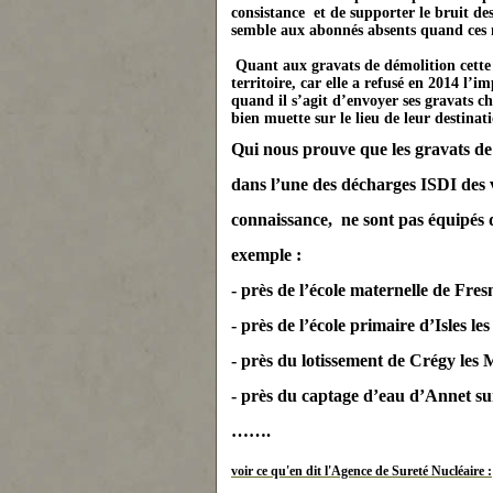
consistance et de supporter le bruit de
semble aux abonnés absents quand ces 
Quant aux gravats de démolition cet
territoire, car elle a refusé en 2014 l’i
quand il s’agit d’envoyer ses gravats c
bien muette sur le lieu de leur destinat
Qui nous prouve que les gravats de 
dans l’u
ne
des décharges ISDI des v
connaissance,
ne
sont pas équipés d
exemple :
- près de l’école mater
ne
lle de Fres
- près de l’école primaire d’Isles les
- près du lotissement de Crégy les
- près du captage d’eau d’An
ne
t s
…….
voir ce qu'en dit l'Agence de Sureté Nucléaire :