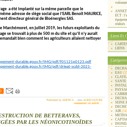
volontai
rage a été implanté sur la même parcelle que le
ANNET S
 même adresse de siège social que l’EARL Benoît MAURICE,
ECT : l’e
ent directeur général de Bioénergies SAS.
équipemen
réalisés
e Marchémoret, en juillet 2019, les futurs exploitants du
age se trouvait à plus de 500 m du site et qu’il n’y aurait
Liens Et C
 demandait bien comment les agriculteurs allaient nettoyer
CARTES 
LIENS
Catégorie
loppement-durable.gouv.fr/IMG/pdf/f01121p0123.pdf
oppement-durable.gouv.fr/IMG/pdf/drieat-scdd-2021-
DECHA
EAU
(5
CLAYE
SANTE
INSTA
PAYSA
0
CARRI
DECHA
Published by ADENCA
-
dans
AGRICULTURE
SEINE 
commenter cet article
…
DECHE
AIR
(14
DESTRUCTION DE BETTERAVES,
METHA
CAPTA
ÉES PAR LES NÉONICOTINOÏDES
INOND