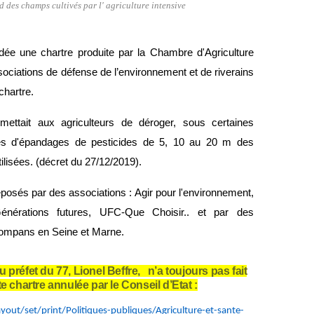
des champs cultivés par l' agriculture intensive
idée une chartre produite par la Chambre d'Agriculture
ociations de défense de l’environnement et de riverains
chartre.
rmettait aux agriculteurs de déroger, sous certaines
les d'épandages de pesticides de 5, 10 au 20 m des
ilisées.
(décret du 27/12/2019).
osés par des associations : Agir pour l'environnement,
énérations futures, UFC-Que Choisir.. et par des
mpans en Seine et Marne.
u préfet du 77, Lionel Beffre, n’a toujours pas fait
tte chartre annulée par le Conseil d’Etat :
out/set/print/Politiques-publiques/Agriculture-et-sante-