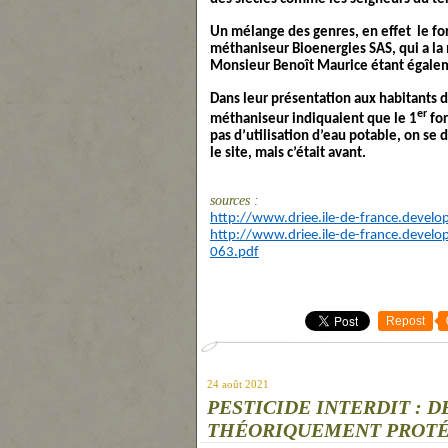
Un mélange des genres, en effet le fo
méthaniseur Bioenergies SAS, qui a la
Monsieur Benoît Maurice étant égalem
Dans leur présentation aux habitants d
er
méthaniseur indiquaient que le 1
for
pas d’utilisation d’eau potable, on se
le site, mais c’était avant.
sources :
http://www.driee.ile-de-france.deve
http://www.driee.ile-de-france.devel
063.pdf
Repost
24 août 2021
PESTICIDE INTERDIT : 
THÉORIQUEMENT PROTÉG