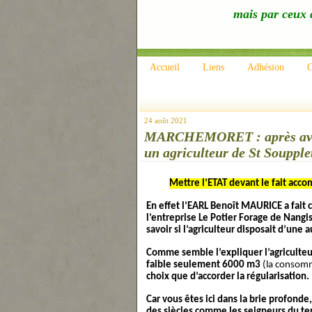
mais par ceux q
Accueil
Liens
Adhésion
C
24 août 2021
MARCHEMORET : après avoir 
un agriculteur de St Soupple
Mettre l’ETAT devant le fait accom
En effet l’EARL Benoît MAURICE a fait 
l’entreprise Le Potier Forage de Nangi
savoir si l’agriculteur disposait d’une 
Comme semble l’expliquer l’agriculteur
faible seulement 6000 m3
(la consom
choix que d’accorder la régularisation.
Car vous êtes ici dans la brie profonde,
des siècles comme les seigneurs du ter