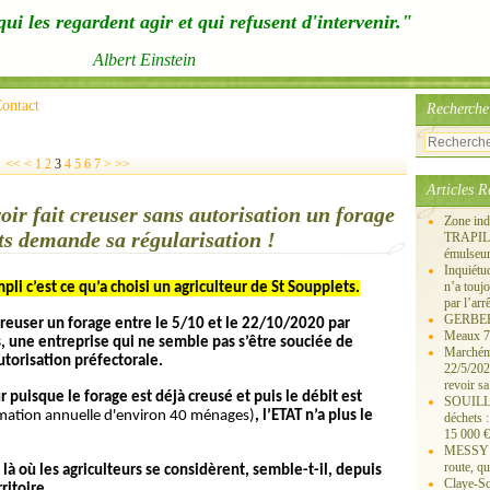
ui les regardent agir et qui refusent d'intervenir."
Albert Einstein
ontact
Recherche
<<
<
1
2
3
4
5
6
7
>
>>
Articles R
fait creuser sans autorisation un forage
Zone ind
ts demande sa régularisation !
TRAPIL, 
émulseu
Inquiét
n’a touj
pli c’est ce qu’a choisi un agriculteur de St Soupplets.
par l’arr
GERBEROY
creuser un forage entre le 5/10 et le 22/10/2020 par
Meaux 77
s, une entreprise qui ne semble pas s’être souciée de
Marchémo
autorisation préfectorale.
22/5/202
revoir sa
 puisque le forage est déjà creusé et puis le débit est
SOUILLY 
mation annuelle d'environ 40 ménages)
, l’ETAT n’a plus le
déchets 
15 000 €
MESSY 25
route, qu
 là où les agriculteurs se considèrent, semble-t-il, depuis
Claye-S
ritoire.