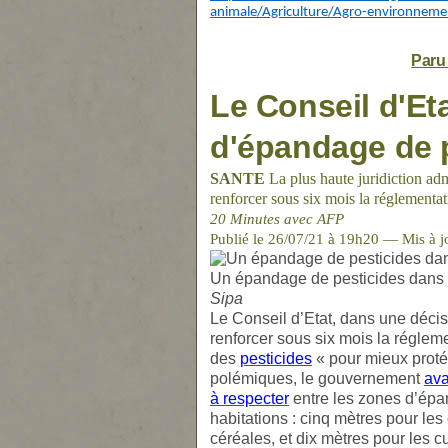
animale/Agriculture/Agro-environneme
Paru 
Le Conseil d'Eta
d'épandage de 
SANTE
La plus haute juridiction ad
renforcer sous six mois la réglementa
20 Minutes avec AFP
Publié le 26/07/21 à 19h20 — Mis à j
Un épandage de pesticides dans 
Sipa
Le Conseil d’Etat, dans une déci
renforcer sous six mois la régle
des
pesticides
« pour mieux proté
polémiques, le gouvernement
ava
à respecter
entre les zones d’épan
habitations : cinq mètres pour le
céréales, et dix mètres pour les cu