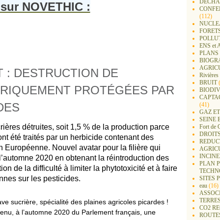
DECHA
 sur NOVETHIC :
CONFER
(112)
NUCLEA
FORET
POLLU
ENS e
PLANS 
BIOGR
AGRIC
T : DESTRUCTION DE
Rivières
BRUIT
(
ORIQUEMENT PROTÉGÉES PAR
BIODIV
CAPTA
DES
(41)
GAZ ET
SEINE 
ières détruites, soit 1,5 % de la production parce
Fort de 
DROITS
ont été traités par un herbicide contenant des
REDUC
n Européenne. Nouvel avatar pour la filière qui
AGRIC
INCIN
l’automne 2020 en obtenant la réintroduction des
PLAN 
on de la difficulté à limiter la phytotoxicité et à faire
TECHN
nnes sur les pesticides.
SITES 
eau
(16)
ASSOC
TERRE
ave sucrière, spécialité des plaines agricoles picardes !
CO2 R
btenu, à l’automne 2020 du Parlement français, une
ROUTE