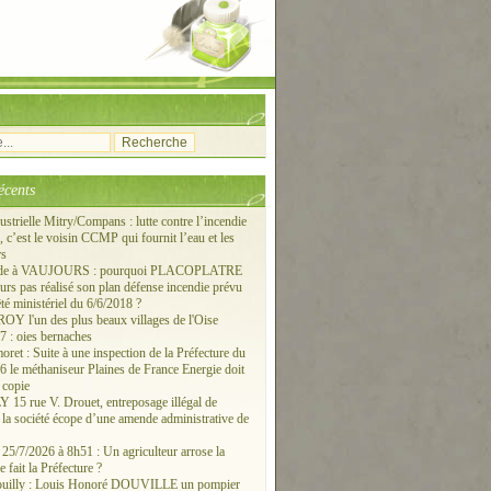
écents
ustrielle Mitry/Compans : lutte contre l’incendie
c’est le voisin CCMP qui fournit l’eau et les
rs
ude à VAUJOURS : pourquoi PLACOPLATRE
ours pas réalisé son plan défense incendie prévu
êté ministériel du 6/6/2018 ?
 l'un des plus beaux villages de l'Oise
 : oies bernaches
ret : Suite à une inspection de la Préfecture du
6 le méthaniseur Plaines de France Energie doit
 copie
15 rue V. Drouet, entreposage illégal de
: la société écope d’une amende administrative de
/7/2026 à 8h51 : Un agriculteur arrose la
e fait la Préfecture ?
ouilly : Louis Honoré DOUVILLE un pompier