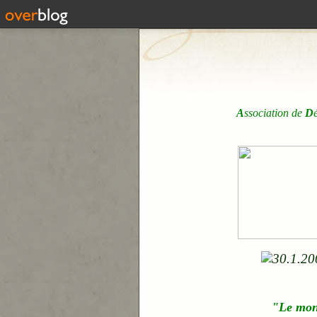
A
ssociation de
D
"Le mo