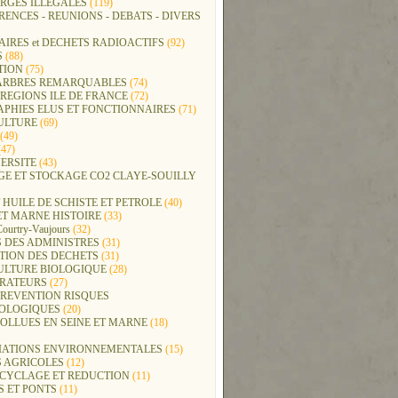
RGES ILLEGALES
(119)
ENCES - REUNIONS - DEBATS - DIVERS
IRES et DECHETS RADIOACTIFS
(92)
S
(88)
TION
(75)
t ARBRES REMARQUABLES
(74)
REGIONS ILE DE FRANCE
(72)
APHIES ELUS ET FONCTIONNAIRES
(71)
ULTURE
(69)
(49)
47)
ERSITE
(43)
GE ET STOCKAGE CO2 CLAYE-SOUILLY
 HUILE DE SCHISTE ET PETROLE
(40)
ET MARNE HISTOIRE
(33)
Courtry-Vaujours
(32)
 DES ADMINISTRES
(31)
TION DES DECHETS
(31)
ULTURE BIOLOGIQUE
(28)
ERATEURS
(27)
PREVENTION RISQUES
OLOGIQUES
(20)
POLLUES EN SEINE ET MARNE
(18)
IATIONS ENVIRONNEMENTALES
(15)
S AGRICOLES
(12)
ECYCLAGE ET REDUCTION
(11)
S ET PONTS
(11)