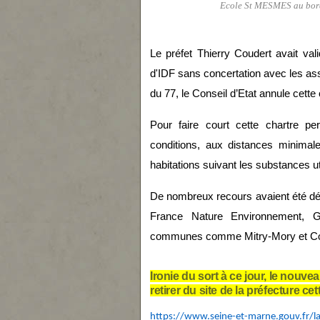
Ecole St MESMES au bord 
Le préfet Thierry Coudert avait val
d'IDF sans concertation avec les ass
du 77, le Conseil d’Etat annule cette 
Pour faire court cette chartre pe
conditions, aux distances minima
habitations suivant les substances ut
De nombreux recours avaient été dép
France Nature Environnement, G
communes comme Mitry-Mory et Co
Ironie du sort à ce jour, le nouvea
retirer du site de la préfecture ce
https://www.seine-et-marne.gouv.fr/lay