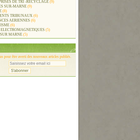
RISES DE TRI -RECYCLAGE
(9)
ES SUR-MARNE
(9)
E
(8)
ENTS TRIBUNAUX
(6)
NCES AERIENNES
(6)
ISME
(6)
 ELECTROMAGNETIQUES
(5)
 SUR MARNE
(5)
 pour être averti des nouveaux articles publiés.