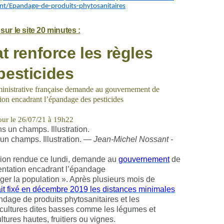
nt/Epandage-de-produits-phytosanitaires
sur le site 20 minutes :
t renforce les règles
pesticides
ministrative française demande au gouvernement de
tion encadrant l’épandage des pesticides
our le 26/07/21 à 19h22
un champs. Illustration. —
Jean-Michel Nossant -
sion rendue ce lundi, demande au
gouvernement
de
mentation encadrant l’épandage
ger la population ». Après plusieurs mois de
it fixé en décembre 2019 les distances minimales
dage de produits phytosanitaires et les
s cultures dites basses comme les légumes et
ltures hautes, fruitiers ou vignes.