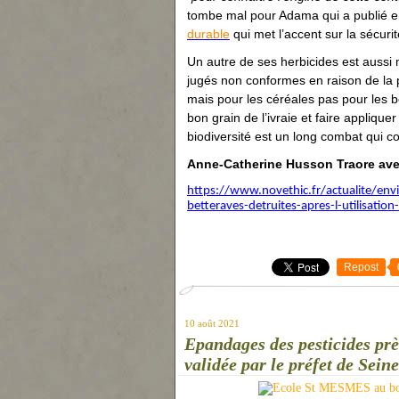
tombe mal pour Adama qui a publié en
durable
qui met l’accent sur la sécuri
Un autre de ses herbicides est aussi m
jugés non conformes en raison de la 
mais pour les céréales pas pour les bet
bon grain de l’ivraie et faire applique
biodiversité est un long combat qui 
Anne-Catherine Husson Traore av
https://www.novethic.fr/actualite/env
betteraves-detruites-apres-l-utilisatio
Repost
10 août 2021
Epandages des pesticides près
validée par le préfet de Sein