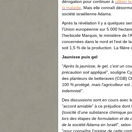
dérogation pour continuer à
utiliser 
la maladie
, Mais elle connaît désorma
société israélienne Adama.
Après la révélation il y a quelques s
l’Union européenne sur 5 000 hectar
l’herbicide Marquis, le ministère de l
concernées dans le nord et l'est de 
soit 1,5 % de la production. La filiè
Jaunisse puis gel
"
Après la jaunisse, le gel, c'est un c
précaution soit appliqué
", souligne C
des planteurs de betteraves (CGB) C
100 % protégé, mais l'agriculteur est 1
indemnisé
".
Des discussions sont en cours avec l
"accord amiable" à ce préjudice dont 
(toxicité d'une substance chimique po
lors des étapes de formulation et de 
de la société Adama en Israël
", selon
"
pour connaître l'origine de cette con