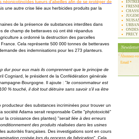
les néonicotinoïdes tueurs d’abeilles afin de se protéger de
ENTREP
FRESN
is une autre crise liée aux herbicides produits par la
CHASS
JUGEM
NUISA
emaines de la présence de substances interdites dans
URBAN
ONDES
es de champ de betteraves où ont été répandus
PRECY
'Agriculture a ordonné la destruction des parcelles
la France. Cela représente 500 000 tonnes de betteraves
Newsletter
re demande des indemnisations pour les 273 planteurs.
Abonnez-vous
Email
oup dur pour eux mais ils comprennent que le principe de
yril Cogniard, le président de la Confédération générale
hampagne-Bourgogne. Il ajoute : "
le consommateur est
00 % touché, il doit tout détruire sans savoir s'il va être
e producteur des substances incriminées pour trouver un
la société Adama serait responsable Cette "phytotoxicité"
ur la croissance des plantes) "
serait liée à des erreurs
conditionnement des produits réalisées dans les usines
 les autorités françaises. Des investigations sont en cours
tamination croisée lors du process de fabrication
". Cela