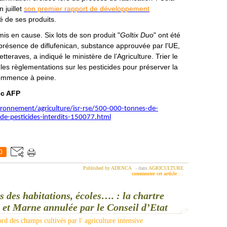
 juillet
son premier rapport de développement
té de ses produits.
is en cause. Six lots de son produit "
Goltix Duo
" ont été
présence de diflufenican, substance approuvée par l'UE,
teraves, a indiqué le ministère de l’Agriculture. Trier le
r les règlementations sur les pesticides pour préserver la
commence à peine.
ec AFP
ironnement/agriculture/isr-rse/500-000-tonnes-de-
n-de-pesticides-interdits-150077.html
0
Published by ADENCA
-
dans
AGRICULTURE
commenter cet article
…
 des habitations, écoles…. : la chartre
e et Marne annulée par le Conseil d’Etat