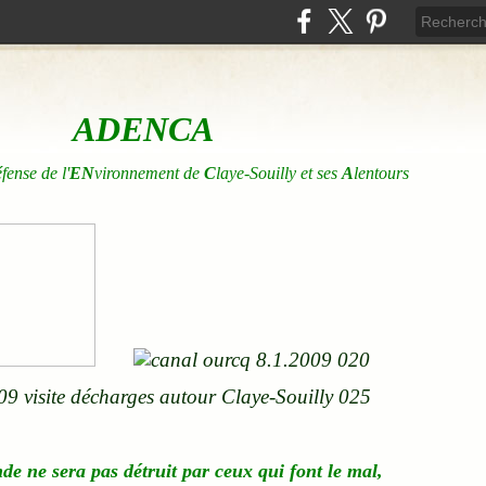
ADENCA
éfense de l'
EN
vironnement de
C
laye-Souilly et ses
A
lentours
nde
ne
sera pas détruit par ceux qui font le mal,