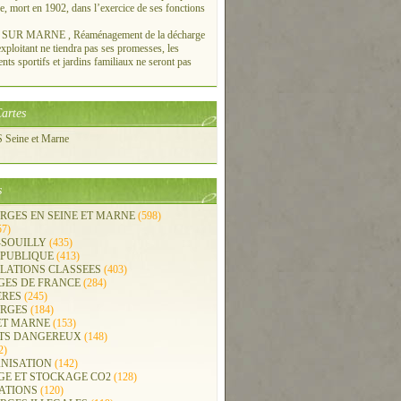
re, mort en 1902, dans l’exercice de ses fonctions
UR MARNE , Réaménagement de la décharge
xploitant ne tiendra pas ses promesses, les
ts sportifs et jardins familiaux ne seront pas
artes
Seine et Marne
s
RGES EN SEINE ET MARNE
(598)
57)
-SOUILLY
(435)
 PUBLIQUE
(413)
LLATIONS CLASSEES
(403)
GES DE FRANCE
(284)
ERES
(245)
RGES
(184)
ET MARNE
(153)
TS DANGEREUX
(148)
2)
NISATION
(142)
GE ET STOCKAGE CO2
(128)
ATIONS
(120)