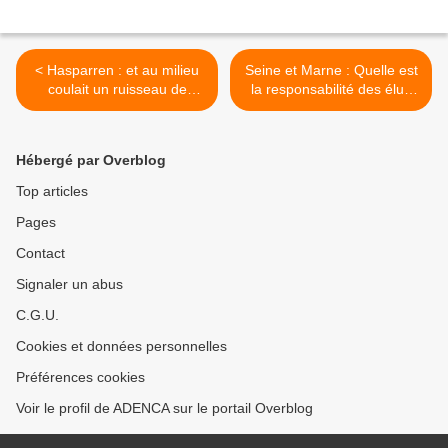
< Hasparren : et au milieu
Seine et Marne : Quelle est
coulait un ruisseau de
la responsabilité des élus
déchets ultimes
qui donnent des avis
favorables pour
l’implantation de décharges
Hébergé par Overblog
? >
Top articles
Pages
Contact
Signaler un abus
C.G.U.
Cookies et données personnelles
Préférences cookies
Voir le profil de ADENCA sur le portail Overblog