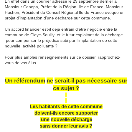
En effet dans un courrier adressé le 29 septembre dernier à
Monsieur Canepa, Préfet de la Région
Ile de France, Monsieur
Huchon, Président du Conseil Régional Ile de France évoque un
projet d’implantation d’une décharge sur cette commune.
Un accord financier est-il déjà entrain d’être négocié entre la
commune de Claye-Souilly et le futur exploitant de la décharge
pour compenser le préjudice subi par l’implantation de cette
nouvelle
activité polluante ?
Pour plus amples renseignements sur ce dossier, rapprochez-
vous de vos élus.
Un référendum
ne
serait-il pas nécessaire sur
ce sujet ?
Les habitants de cette commu
ne
doivent-ils encore supporter
u
ne
nouvelle décharge
sans don
ne
r leur avis ?