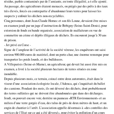
résidus, parfois contaminés par de l’amiante, en toute illégalité, a-t-elle ajouté.
Au passage, des agriculteurs étaient menacés, ou piégés par des prêts à des taux
très élevés, forcés en contrepartie d’abandon
ne
r leurs terres pour laisser les
suspects y enfouir les déchets non-recyclables.
Cinq person
ne
s, dont Jean-Claude Hor
ne
c et son fils Lou
ne
, devaient être mises
en examen jeudi par un juge d’instruction de Bobigny (Sei
ne
-Saint-Denis), pour
extorsion de fonds en bande organisée, association de malfaiteurs en vue de
commettre un crime et dépôts illégaux de déchets. Ils encourent jusqu’à 30 ans
de prison.
- Jet privé en Corse -
Sig
ne
de l’ampleur de l’activité de la société véreuse, les enquêteurs ont saisi
environ 900.000 euros de matériel, dont un porte-char, u
ne
énorme remorque pour
transporter les poids lourds, et des bulldozers.
A Villeparisis (Sei
ne
-et-Mar
ne
), un agriculteur, qui devait lui aussi être mis en
examen, a livré à la société plusieurs hectares de terres situées en zo
ne
inondable.
Depuis plusieurs mois, ce terrain, coincé entre deux autoroutes, était dans le
viseur d’u
ne
association écologiste locale, l’Adenca, qui s’inquiétait du ballet
des camions. Pendant des mois, ils ont déversé des déchets, dont probablement
des terres sulfatées qui
ne
doivent être abandonnées que dans des décharges.
Jeudi, on pouvait encore voir, derrière un pan
ne
au «RTR Environ
ne
ment» et au
milieu d’u
ne
terre gorgée d’eau, des talus de près de deux mètres de haut, et un
engin de chantier à l’arrêt. L’association appelle désormais à «des contrôles des
services de l’Etat sur ce qui a été déversé», pour éviter la pollution d’un cours