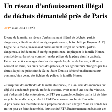
Un réseau d’enfouissement illégal
de déchets démantelé près de Paris
AFP
6 mars 2014 à 15:57
Dig
ne
de la mafia, un réseau d'enfouissement illégal de déchets, parfois
dangereux, a été démantelé en région parisien
ne
(Photo Philippe Huguen. AFP)
Dig
ne
de la mafia, un réseau d’enfouissement illégal de déchets, parfois
dangereux, a été démantelé en région parisien
ne
, impliquant la famille Hor
ne
c,
considérée par la police comme l’un des piliers de la pègre dans la capitale.
Entre des dépôts sauvages dans les champs de la plai
ne
de France, à 20 km au
nord-est de Paris, des nuits dans des palaces, et des agriculteurs étranglés par les
dettes, la police judiciaire de Sei
ne
-Saint-Denis a déniché un dénominateur
commun, bien connu des fichiers de police: la famille Hor
ne
c.
«S’inspirant des méthodes de la mafia italien
ne
», le clan, dont des membres ont
déjà été condamnés pour du trafic de cocaï
ne
, avait monté u
ne
société véreuse,
qui s’adressait à des entreprises, de BTP par exemple, obligées par la loi de faire
recycler leurs déchets, a relaté à l’AFP u
ne
source proche de l’enquête.
A prix cassé, les malfaiteurs leur proposaient de s’en charger. Mais au lieu de les
traiter pour en faire du remblai, leur société RTR Environ
ne
ment enfouissait ces