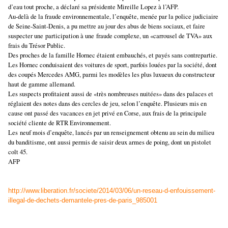
d’eau tout proche, a déclaré sa présidente Mireille Lopez à l’AFP.
Au-delà de la fraude environ
ne
mentale, l’enquête, menée par la police judiciaire
de Sei
ne
-Saint-Denis, a pu mettre au jour des abus de biens sociaux, et faire
suspecter u
ne
participation à u
ne
fraude complexe, un «carrousel de TVA» aux
frais du Trésor Public.
Des proches de la famille Hor
ne
c étaient embauchés, et payés sans contrepartie.
Les Hor
ne
c conduisaient des voitures de sport, parfois louées par la société, dont
des coupés Mercedes AMG, parmi les modèles les plus luxueux du constructeur
haut de gamme allemand.
Les suspects profitaient aussi de «très nombreuses nuitées» dans des palaces et
réglaient des notes dans des cercles de jeu, selon l’enquête. Plusieurs mis en
cause ont passé des vacances en jet privé en Corse, aux frais de la principale
société cliente de RTR Environ
ne
ment.
Les
ne
uf mois d’enquête, lancés par un renseig
ne
ment obtenu au sein du milieu
du banditisme, ont aussi permis de saisir deux armes de poing, dont un pistolet
colt 45.
AFP
http://www.liberation.fr/societe/2014/03/06/un-reseau-d-enfouissement-
illegal-de-dechets-demantele-pres-de-paris_985001