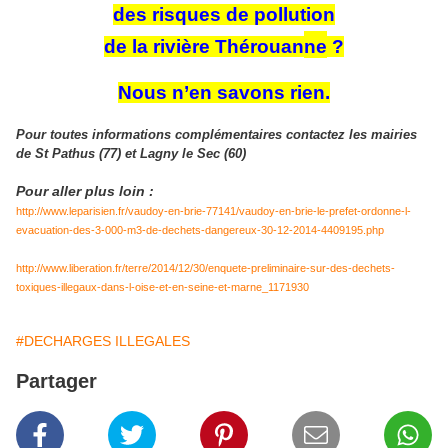
des risques de pollution
de la rivière Thérouan
ne
?
Nous n’en savons rien.
Pour toutes informations complémentaires contactez les mairies
de St Pathus (77) et Lagny le Sec (60)
Pour aller plus loin :
http://www.leparisien.fr/vaudoy-en-brie-77141/vaudoy-en-brie-le-prefet-ordonne-l-
evacuation-des-3-000-m3-de-dechets-dangereux-30-12-2014-4409195.php
http://www.liberation.fr/terre/2014/12/30/enquete-preliminaire-sur-des-dechets-
toxiques-illegaux-dans-l-oise-et-en-seine-et-marne_1171930
#DECHARGES ILLEGALES
Partager