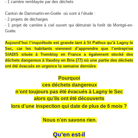
- 1 carrière remblayée par des déchets
Canton de Dammartin-en-Goële où sont à l’étude :
- 2 projets de décharges
- 1 projet de carrière à ciel ouvert qui détruirait la forêt de Montgé-en-
Goële.
Aujourd’hui l’inquiétude est grande tant à St Pathus qu’à Lagny le
Sec, car les habitants vien
ne
nt d’apprendre que l’entreprise
SIADIS située à Tremblay en France a également stocké des
déchets dangereux à Vaudoy en Brie (77) où u
ne
partie des déchets
ont été évacués en urgence la semai
ne
dernière
.
Pourquoi
ces déchets dangereux
n’ont toujours pas été évacués à Lagny le Sec
alors qu’ils ont été découverts
lors d’u
ne
inspection
qui date de plus de 6 mois ?
Nous n’en savons rien.
Qu’en est-il