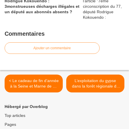
Rodrigue Kokouendo :
3monstrueuses décharges illégales et
un député aux abonnés absents ?
Commentaires
Ajouter un commentaire
< Le cadeau de fin d’année
L’exploitation du gypse
à la Seine et Marne de M.
dans la forêt régionale de
le préfet Jean-Luc Marx : 2
Montgé en Goële : une
nouvelles décharges
bonne affaire pour le
Conseil Régional IDF ! >
Hébergé par Overblog
Top articles
Pages