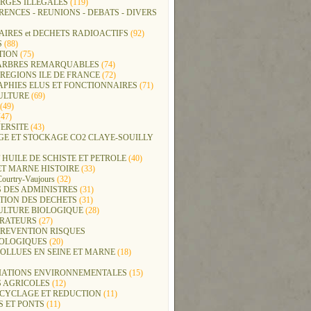
RGES ILLEGALES
(119)
ENCES - REUNIONS - DEBATS - DIVERS
IRES et DECHETS RADIOACTIFS
(92)
S
(88)
TION
(75)
t ARBRES REMARQUABLES
(74)
REGIONS ILE DE FRANCE
(72)
APHIES ELUS ET FONCTIONNAIRES
(71)
ULTURE
(69)
(49)
47)
ERSITE
(43)
GE ET STOCKAGE CO2 CLAYE-SOUILLY
 HUILE DE SCHISTE ET PETROLE
(40)
ET MARNE HISTOIRE
(33)
Courtry-Vaujours
(32)
 DES ADMINISTRES
(31)
TION DES DECHETS
(31)
ULTURE BIOLOGIQUE
(28)
ERATEURS
(27)
PREVENTION RISQUES
OLOGIQUES
(20)
POLLUES EN SEINE ET MARNE
(18)
IATIONS ENVIRONNEMENTALES
(15)
S AGRICOLES
(12)
ECYCLAGE ET REDUCTION
(11)
S ET PONTS
(11)