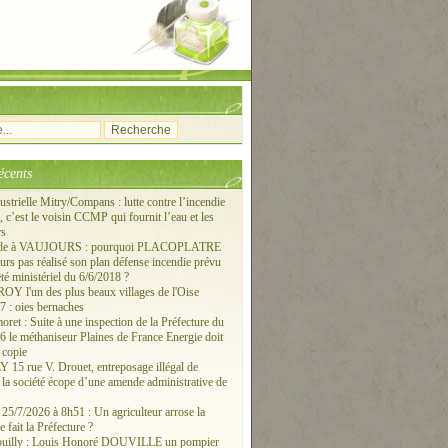
écents
ustrielle Mitry/Compans : lutte contre l’incendie
c’est le voisin CCMP qui fournit l’eau et les
rs
ude à VAUJOURS : pourquoi PLACOPLATRE
ours pas réalisé son plan défense incendie prévu
êté ministériel du 6/6/2018 ?
 l'un des plus beaux villages de l'Oise
 : oies bernaches
ret : Suite à une inspection de la Préfecture du
6 le méthaniseur Plaines de France Energie doit
 copie
15 rue V. Drouet, entreposage illégal de
: la société écope d’une amende administrative de
/7/2026 à 8h51 : Un agriculteur arrose la
e fait la Préfecture ?
ouilly : Louis Honoré DOUVILLE un pompier