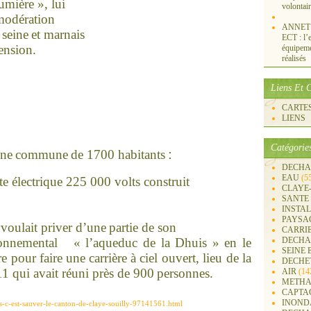
lumière », lui
volontai
modération
ANNET S
 sei
ne
et marnais
ECT : l’e
tension.
équipemen
réalisés
Liens Et C
CARTES 
LIENS
Catégorie
:
ne
commu
ne
de 1700 habitants
DECHA
EAU
(5
te électrique 225 000 volts construit
CLAYE
SANTE
INSTA
PAYSA
 voulait priver d’u
ne
partie de son
CARRI
on
ne
mental « l’aqueduc de la Dhuis »
en le
DECHA
SEINE 
re pour faire u
ne
carrière
à ciel ouvert, lieu de la
DECHE
1 qui avait réuni
près de 900
personnes.
AIR
(14
METHA
CAPTA
INOND
is-c-est-sauver-le-canton-de-claye-souilly-97141561.html