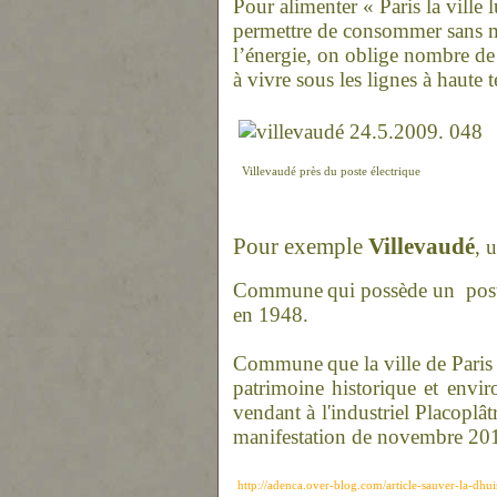
Pour alimenter « Paris la ville 
permettre de consommer sans 
l’é
ne
rgie, on oblige nombre
de
à vivre sous les lig
ne
s à haute 
Villevaudé près du poste électrique
Pour exemple
Villevaudé
, u
Commu
ne
qui possède un
pos
en 1948.
Commu
ne
que la ville de Paris
patrimoi
ne
historique et envir
vendant à l'industriel Placoplât
manifestation de novembre 201
http://adenca.over-blog.com/article-sauver-la-dhu