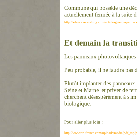
Commu
ne
qui possède u
ne
déc
actuellement fermée à la suite
http://adenca.over-blog.com/article-groupe-paprec
Et demain la transit
Les pan
ne
aux photovoltaïques c
Peu probable, il
ne
faudra pas d
Plutôt implanter des pan
ne
aux 
Sei
ne
et Mar
ne
et priver de ter
cherchent désespérément à s'imp
biologique.
Pour aller plus loin :
http://www.rte-france.com/uploads/media/pdf_zi