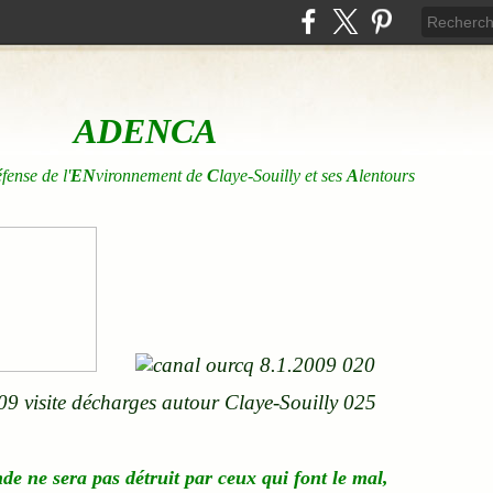
ADENCA
éfense de l'
EN
vironnement de
C
laye-Souilly et ses
A
lentours
nde
ne
sera pas détruit par ceux qui font le mal,