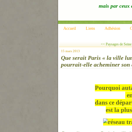
mais par ceux q
Accueil
Liens
Adhésion
C
<< Paysages de Seine 
15 mars 2013
Que serait Paris « la ville 
pourrait-elle acheminer son 
Pourquoi auta
en
dans ce dépar
est la plu