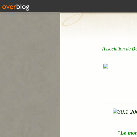
A
ssociation de
D
"Le mo