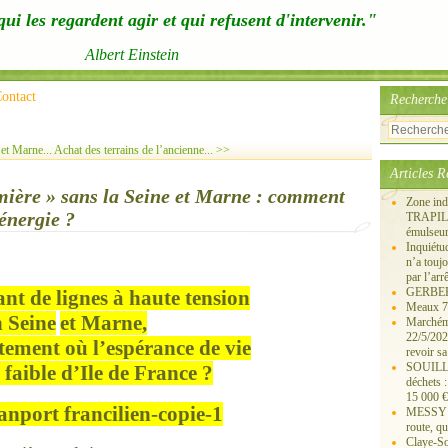
ui les regardent agir et qui refusent d'intervenir."
Albert Einstein
ontact
Recherche
et Marne...
Achat des terrains de l’ancienne... >>
Articles R
lumière » sans la Seine et Marne : comment
Zone ind
énergie ?
TRAPIL, 
émulseu
Inquiét
n’a touj
par l’arr
GERBEROY
nt de lig
ne
s à haute tension
Meaux 77
 Sei
ne
et Mar
ne
,
Marchémo
22/5/202
tement où l’espérance de vie
revoir sa
SOUILLY 
s faible d’Ile de France ?
déchets 
15 000 €
MESSY 25
route, qu
Claye-S