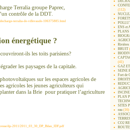
DECHA
CONFER
harge Terralia groupe Paprec,
(112)
 d’un contrôle de la DDT
.
NUCLEA
FORET
-decharge-terralia-de-villevaude-106375885.html
POLLU
ENS e
PLANS 
BIOGR
ion é
ne
rgétique ?
AGRIC
Rivières
BRUIT
(
ouvriront-ils les toits parisiens?
BIODIV
CAPTA
(41)
égrader les paysages de la capitale.
GAZ ET
SEINE 
Fort de 
photovoltaïques sur les espaces agricoles
de
DROITS
REDUC
res agricoles les jeu
ne
s agriculteurs qui
AGRIC
lanter dans la Brie pour pratiquer l’agriculture
INCIN
PLAN 
TECHN
SITES 
eau
(16)
ASSOC
TERRE
CO2 R
p/presse/dp-2011/2011_03_30_DP_Bilan_IDF.pdf
ROUTE