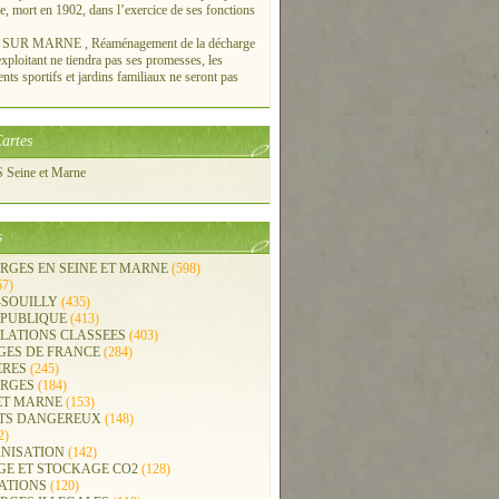
re, mort en 1902, dans l’exercice de ses fonctions
UR MARNE , Réaménagement de la décharge
xploitant ne tiendra pas ses promesses, les
ts sportifs et jardins familiaux ne seront pas
artes
Seine et Marne
s
RGES EN SEINE ET MARNE
(598)
57)
-SOUILLY
(435)
 PUBLIQUE
(413)
LLATIONS CLASSEES
(403)
GES DE FRANCE
(284)
ERES
(245)
RGES
(184)
ET MARNE
(153)
TS DANGEREUX
(148)
2)
NISATION
(142)
GE ET STOCKAGE CO2
(128)
ATIONS
(120)