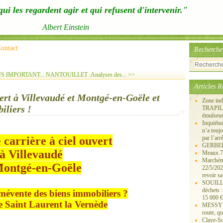
ui les regardent agir et qui refusent d'intervenir."
Albert Einstein
ontact
Recherche
S IMPORTANT...
NANTOUILLET :Analyses des... >>
Articles R
vert à Villevaudé et Montgé-en-Goële et
Zone ind
iliers !
TRAPIL, 
émulseu
Inquiét
n’a touj
 carrière à ciel ouvert
par l’arr
GERBEROY
à Villevaudé
Meaux 77
Marchémo
Montgé-en-Goële
22/5/202
revoir sa
SOUILLY 
déchets 
mévente des biens immobiliers ?
15 000 €
e Saint Laurent la Vernède
MESSY 25
route, qu
Claye-S