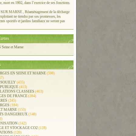
re, mort en 1902, dans l’exercice de ses fonctions
UR MARNE , Réaménagement de la décharge
xploitant ne tiendra pas ses promesses, les
ts sportifs et jardins familiaux ne seront pas
artes
Seine et Marne
s
RGES EN SEINE ET MARNE
(598)
57)
-SOUILLY
(435)
 PUBLIQUE
(413)
LLATIONS CLASSEES
(403)
GES DE FRANCE
(284)
ERES
(245)
RGES
(184)
ET MARNE
(153)
TS DANGEREUX
(148)
2)
NISATION
(142)
GE ET STOCKAGE CO2
(128)
ATIONS
(120)