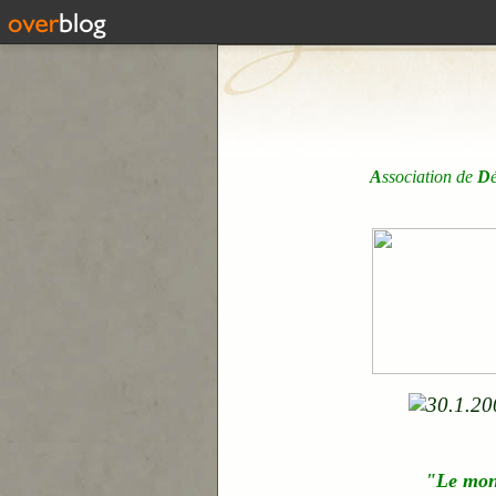
A
ssociation de
D
"Le mo