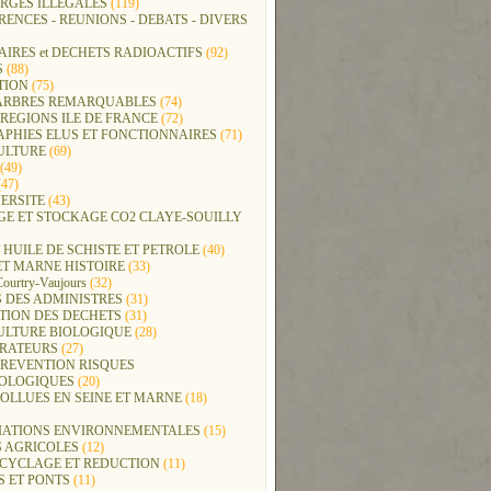
RGES ILLEGALES
(119)
ENCES - REUNIONS - DEBATS - DIVERS
IRES et DECHETS RADIOACTIFS
(92)
S
(88)
TION
(75)
t ARBRES REMARQUABLES
(74)
REGIONS ILE DE FRANCE
(72)
APHIES ELUS ET FONCTIONNAIRES
(71)
ULTURE
(69)
(49)
47)
ERSITE
(43)
GE ET STOCKAGE CO2 CLAYE-SOUILLY
 HUILE DE SCHISTE ET PETROLE
(40)
ET MARNE HISTOIRE
(33)
Courtry-Vaujours
(32)
 DES ADMINISTRES
(31)
TION DES DECHETS
(31)
ULTURE BIOLOGIQUE
(28)
ERATEURS
(27)
PREVENTION RISQUES
OLOGIQUES
(20)
POLLUES EN SEINE ET MARNE
(18)
IATIONS ENVIRONNEMENTALES
(15)
S AGRICOLES
(12)
ECYCLAGE ET REDUCTION
(11)
S ET PONTS
(11)