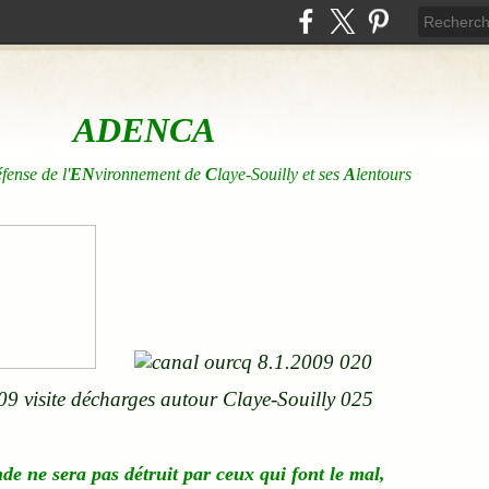
ADENCA
éfense de l'
EN
vironnement de
C
laye-Souilly et ses
A
lentours
nde
ne
sera pas détruit par ceux qui font le mal,