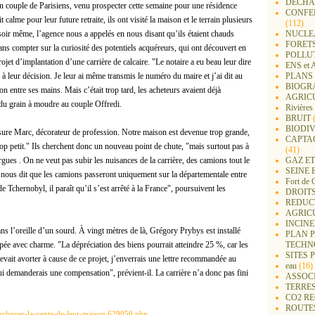
DECHA
n couple de Parisiens, venu prospecter cette semaine pour une résidence
CONFER
calme pour leur future retraite, ils ont visité la maison et le terrain plusieurs
(112)
e soir même, l’agence nous a appelés en nous disant qu’ils étaient chauds
NUCLEA
FORET
sans compter sur la curiosité des potentiels acquéreurs, qui ont découvert en
POLLU
rojet d’implantation d’une carrière de calcaire. "Le notaire a eu beau leur dire
ENS e
é à leur décision. Je leur ai même transmis le numéro du maire et j’ai dit au
PLANS 
BIOGR
on entre ses mains. Mais c’était trop tard, les acheteurs avaient déjà
AGRIC
 du grain à moudre au couple Offredi.
Rivières
BRUIT
(
BIODIV
ssure Marc, décorateur de profession. Notre maison est devenue trop grande,
CAPTA
rop petit." Ils cherchent donc un nouveau point de chute, "mais surtout pas à
(41)
gues . On ne veut pas subir les nuisances de la carrière, des camions tout le
GAZ ET
SEINE 
 nous dit que les camions passeront uniquement sur la départementale entre
Fort de 
Tchernobyl, il paraît qu’il s’est arrêté à la France", poursuivent les
DROITS
REDUC
AGRIC
INCIN
 l’oreille d’un sourd. À vingt mètres de là, Grégory Prybys est installé
PLAN 
pée avec charme. "La dépréciation des biens pourrait atteindre 25 %, car les
TECHN
SITES 
devait avorter à cause de ce projet, j’enverrais une lettre recommandée au
eau
(16)
 lui demanderais une compensation", prévient-il. La carrière n’a donc pas fini
ASSOC
TERRE
CO2 R
ROUTE
it-echouer-la-vente-de-leur-maison,629050.php