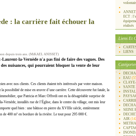
volontai
ANNET S
ECT : l’e
e : la carrière fait échouer la
équipemen
réalisés
Liens Et C
CARTES 
LIENS
maison depuis trois ans. (MiKAEL ANISSET)
t-Laurent-la-Vernède n'a pas fini de faire des vagues. Des
Catégorie
des nuisances, qui pourraient bloquer la vente de leur
DECHA
EAU
(5
CLAYE
bien avec nos clients. Ces clients étaient très intéressés par votre maison.
SANTE
t la possibilité de mise en œuvre d’une carrière. Cette découverte fut fatale, la
INSTA
t immobilier, que Patricia et Marc Offredi ont eu la désagréable surprise de
PAYSA
CARRI
a-Vernède, installés rue de l’Église, dans le centre du village, ont mis leur
DECHA
importe quel bien : une bâtisse en pierre du XVIIIe siècle, entièrement
SEINE 
in de 400 m² en bordure de la rivière. Le tout pour 295 000 €.
DECHE
AIR
(14
METHA
CAPTA
INOND