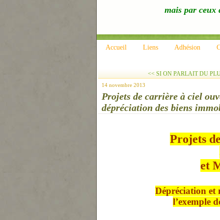
mais par ceux q
Accueil
Liens
Adhésion
C
<< SI ON PARLAIT DU PLU
14 novembre 2013
Projets de carrière à ciel ou
dépréciation des biens immob
Projets de
et 
Dépréciation et 
l’exemple d