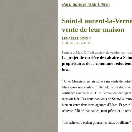
Paru dans le Midi Libre
:
Saint-Laurent-la-Vernèd
vente de leur maison
LÉNAËLLE SIMON
19/01/2013, 06 h 00
Patricia et Marc Offredi essaient de vendre leur 
Le projet de carrière de calcaire à Sain
propriétaires de la commune redoutent 
bien.
" Cher Monsieur, je fais suite à ma visite de votre 
Mais après une visite sur internet, ils ont découver
confiance était perdue." C’est le mail de leur agen
recevoir hier. Ces deux habitants de Saint-Laurent-l
bien en vente dans trois agences d’Uzès. Et pas n’
rénovée, 250 m² habitables, neuf pièces et un terra
"Les acheteurs étaient pourtant chauds bouillants"