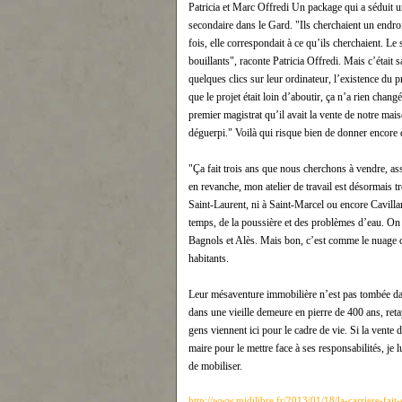
Patricia et Marc Offredi Un package qui a séduit u
secondaire dans le Gard. "Ils cherchaient un endroit 
fois, elle correspondait à ce qu’ils cherchaient. L
bouillants", raconte Patricia Offredi. Mais c’était 
quelques clics sur leur ordinateur, l’existence du p
que le projet était loin d’aboutir, ça n’a rien chang
premier magistrat qu’il avait la vente de notre mais
déguerpi." Voilà qui risque bien de donner encore
"Ça fait trois ans que nous cherchons à vendre, a
en revanche, mon atelier de travail est désormais t
Saint-Laurent, ni à Saint-Marcel ou encore Cavillar
temps, de la poussière et des problèmes d’eau. On
Bagnols et Alès. Mais bon, c’est comme le nuage de 
habitants.
Leur mésaventure immobilière n’est pas tombée dans
dans une vieille demeure en pierre de 400 ans, reta
gens viennent ici pour le cadre de vie. Si la vente 
maire pour le mettre face à ses responsabilités, je
de mobiliser.
http://www.midilibre.fr/2013/01/18/la-carriere-fa