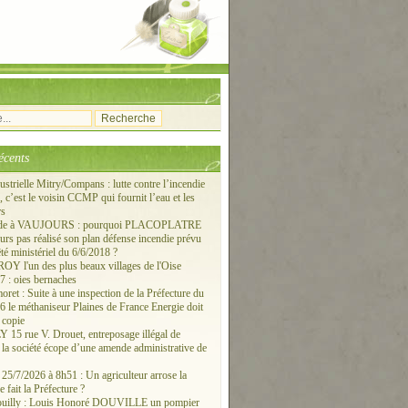
écents
ustrielle Mitry/Compans : lutte contre l’incendie
c’est le voisin CCMP qui fournit l’eau et les
rs
ude à VAUJOURS : pourquoi PLACOPLATRE
ours pas réalisé son plan défense incendie prévu
êté ministériel du 6/6/2018 ?
 l'un des plus beaux villages de l'Oise
 : oies bernaches
ret : Suite à une inspection de la Préfecture du
6 le méthaniseur Plaines de France Energie doit
 copie
15 rue V. Drouet, entreposage illégal de
: la société écope d’une amende administrative de
/7/2026 à 8h51 : Un agriculteur arrose la
e fait la Préfecture ?
ouilly : Louis Honoré DOUVILLE un pompier