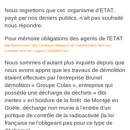
Nous regrettons que cet organisme d’ETAT,
payé par nos deniers publics, n’ait pas souhaité
nous répondre.
Pour mémoire obligations des agents de l’ETAT
http://adenca.over-blog.com/article-obligations-de-l-administration-dans-ses-
echanges-avec-les-usagers-123449095.html
Nous sommes d’autant plus inquiets depuis que
nous avons appris que les travaux de démolition
étaient effectués par l’entreprise Bru
ne
l
démolition « Groupe Colas », entreprise qui
possède u
ne
décharge de déchets « dits
i
ne
rtes » en bordure de la forêt de Montgé en
Goële, décharge non munie à l’entrée d’un
portique de contrôle de la radioactivité (la loi
française
ne
l’obligeant pas pour ce type de