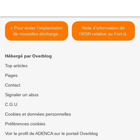
< Pour éviter l’implantation
Note d’information de
de nouvelles décharges
l’IRSN relative au Fort de
dans le bassin versant
Vaujours : Travaux de
Beuvronne, pourquoi le
démolition et risque
Conseil Régional IDF ne
radiologique >
Hébergé par Overblog
crée pas un nouveau PRIF
?
Top articles
Pages
Contact
Signaler un abus
C.G.U.
Cookies et données personnelles
Préférences cookies
Voir le profil de ADENCA sur le portail Overblog