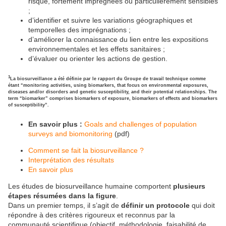
risque, fortement imprégnées ou particulièrement sensibles
;
d’identifier et suivre les variations géographiques et
temporelles des imprégnations ;
d’améliorer la connaissance du lien entre les expositions
environnementales et les effets sanitaires ;
d’évaluer ou orienter les actions de gestion.
1
La biosurveillance a été définie par le rapport du Groupe de travail technique comme
étant “monitoring activities, using biomarkers, that focus on environmental exposures,
diseases and/or disorders and genetic susceptibility, and their potential relationships.
The
term “biomarker” comprises biomarkers of exposure, biomarkers of effects and biomarkers
of susceptibility”.
En savoir plus :
Goals and challenges of population
surveys and biomonitoring
(pdf)
Comment se fait la biosurveillance ?
Interprétation des résultats
En savoir plus
Les études de biosurveillance humaine comportent
plusieurs
étapes résumées dans la figure
.
Dans un premier temps, il s’agit de
définir un protocole
qui doit
répondre à des critères rigoureux et reconnus par la
communauté scientifique (objectif, méthodologie, faisabilité de