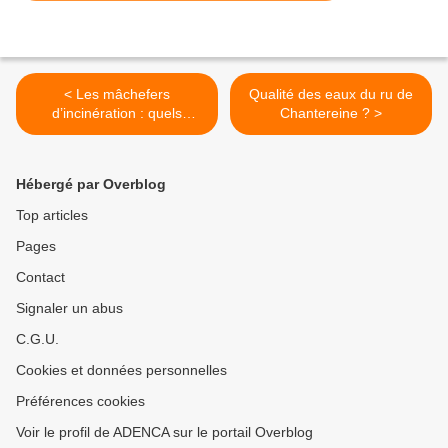
< Les mâchefers
Qualité des eaux du ru de
d’incinération : quels
Chantereine ? >
risques sur le captage
d'eau d'Annet sur Marne ?
Hébergé par Overblog
Top articles
Pages
Contact
Signaler un abus
C.G.U.
Cookies et données personnelles
Préférences cookies
Voir le profil de ADENCA sur le portail Overblog