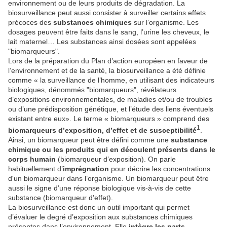
environnement ou de leurs produits de dégradation. La
biosurveillance peut aussi consister à surveiller certains effets
précoces des
substances chimiques
sur l’organisme. Les
dosages peuvent être faits dans le sang, l’urine les cheveux, le
lait maternel… Les substances ainsi dosées sont appelées
"biomarqueurs".
Lors de la préparation du Plan d’action européen en faveur de
l’environnement et de la santé, la biosurveillance a été définie
comme « la surveillance de l’homme, en utilisant des indicateurs
biologiques, dénommés "biomarqueurs", révélateurs
d’expositions environnementales, de maladies et/ou de troubles
ou d’une prédisposition génétique, et l’étude des liens éventuels
existant entre eux». Le terme « biomarqueurs » comprend des
1
biomarqueurs d’exposition, d’effet et de susceptibilité
.
Ainsi, un biomarqueur peut être défini comme une
substance
chimique ou les produits qui en découlent présents dans le
corps humain
(biomarqueur d’exposition). On parle
habituellement d’
imprégnation
pour décrire les concentrations
d'un biomarqueur dans l’organisme. Un biomarqueur peut être
aussi le signe d’une réponse biologique vis-à-vis de cette
substance (biomarqueur d’effet).
La biosurveillance est donc un outil important qui permet
d’évaluer le degré d’exposition aux substances chimiques
présentes dans l’environnement. Elle
intègre les parts