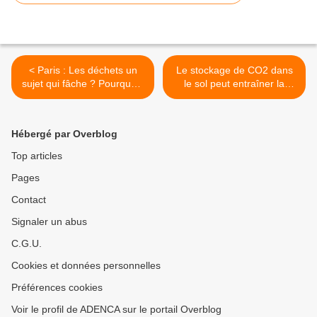
< Paris : Les déchets un
Le stockage de CO2 dans
sujet qui fâche ? Pourquoi :
le sol peut entraîner la
peut-être parce que la
dispersion de métaux
capitale n’est pas un
lourds >
modèle dans le tri de ses
Hébergé par Overblog
déchets ?
Top articles
Pages
Contact
Signaler un abus
C.G.U.
Cookies et données personnelles
Préférences cookies
Voir le profil de ADENCA sur le portail Overblog