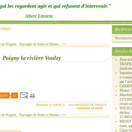
ui les regardent agir et qui refusent d'intervenir."
Albert Einstein
ontact
Recherche
e de Nogent...
Paysages de Seine et Marne... >>
Articles R
 Poigny la rivière Voulzy
Zone ind
TRAPIL, 
émulseu
Inquiét
n’a touj
par l’arr
GERBEROY
Meaux 77
Marchémo
post
0
22/5/202
revoir sa
Published by ADENCA
-
dans
PAYSAGES DE FRANCE
SOUILLY 
commenter cet article
…
déchets 
e de Nogent...
Paysages de Seine et Marne... >>
15 000 €
MESSY 25
route, qu
Claye-S