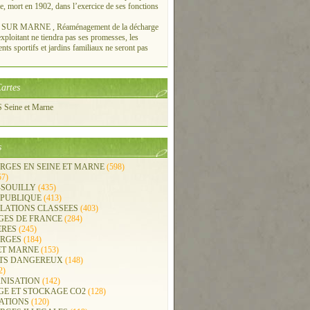
re, mort en 1902, dans l’exercice de ses fonctions
UR MARNE , Réaménagement de la décharge
xploitant ne tiendra pas ses promesses, les
ts sportifs et jardins familiaux ne seront pas
artes
Seine et Marne
s
RGES EN SEINE ET MARNE
(598)
57)
-SOUILLY
(435)
 PUBLIQUE
(413)
LLATIONS CLASSEES
(403)
GES DE FRANCE
(284)
ERES
(245)
RGES
(184)
ET MARNE
(153)
TS DANGEREUX
(148)
2)
NISATION
(142)
GE ET STOCKAGE CO2
(128)
ATIONS
(120)