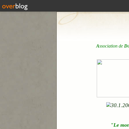
A
ssociation de
D
"Le mo