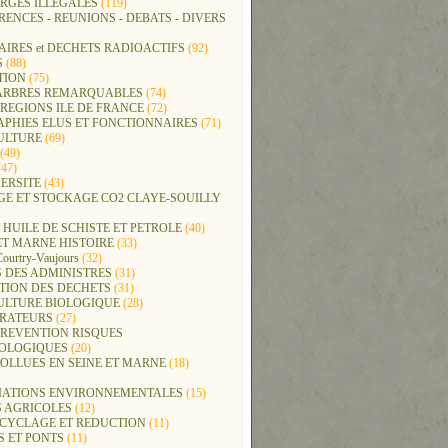
RGES ILLEGALES
(119)
ENCES - REUNIONS - DEBATS - DIVERS
IRES et DECHETS RADIOACTIFS
(92)
S
(88)
TION
(75)
t ARBRES REMARQUABLES
(74)
REGIONS ILE DE FRANCE
(72)
APHIES ELUS ET FONCTIONNAIRES
(71)
ULTURE
(69)
(49)
47)
ERSITE
(43)
GE ET STOCKAGE CO2 CLAYE-SOUILLY
 HUILE DE SCHISTE ET PETROLE
(40)
ET MARNE HISTOIRE
(33)
Courtry-Vaujours
(32)
 DES ADMINISTRES
(31)
TION DES DECHETS
(31)
ULTURE BIOLOGIQUE
(28)
ERATEURS
(27)
PREVENTION RISQUES
OLOGIQUES
(20)
POLLUES EN SEINE ET MARNE
(18)
IATIONS ENVIRONNEMENTALES
(15)
S AGRICOLES
(12)
ECYCLAGE ET REDUCTION
(11)
S ET PONTS
(11)