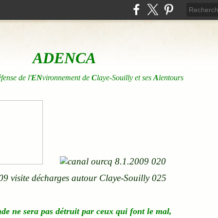
ADENCA
éfense de l'
EN
vironnement de
C
laye-Souilly et ses
A
lentours
nde
ne
sera pas détruit par ceux qui font le mal,