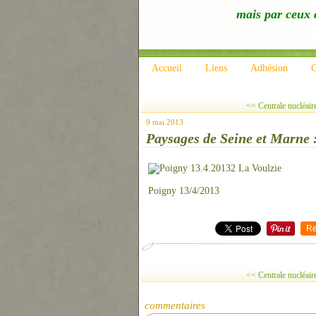
mais par ceux q
Accueil
Liens
Adhésion
C
<< Centrale nucléair
9 mai 2013
Paysages de Seine et Marne :
Poigny 13/4/2013
Re
<< Centrale nucléair
commentaires