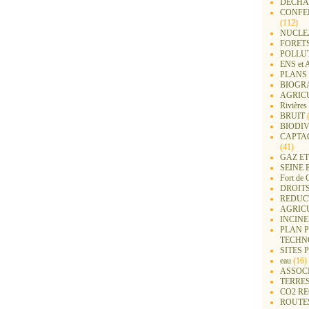
DECHA
CONFER
(112)
NUCLEA
FORET
POLLU
ENS e
PLANS 
BIOGR
AGRIC
Rivières
BRUIT
(
BIODIV
CAPTA
(41)
GAZ ET
SEINE 
Fort de 
DROITS
REDUC
AGRIC
INCIN
PLAN 
TECHN
SITES 
eau
(16)
ASSOC
TERRE
CO2 R
ROUTE