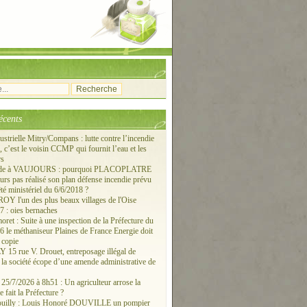
écents
ustrielle Mitry/Compans : lutte contre l’incendie
c’est le voisin CCMP qui fournit l’eau et les
rs
ude à VAUJOURS : pourquoi PLACOPLATRE
ours pas réalisé son plan défense incendie prévu
êté ministériel du 6/6/2018 ?
 l'un des plus beaux villages de l'Oise
 : oies bernaches
ret : Suite à une inspection de la Préfecture du
6 le méthaniseur Plaines de France Energie doit
 copie
15 rue V. Drouet, entreposage illégal de
: la société écope d’une amende administrative de
/7/2026 à 8h51 : Un agriculteur arrose la
e fait la Préfecture ?
ouilly : Louis Honoré DOUVILLE un pompier