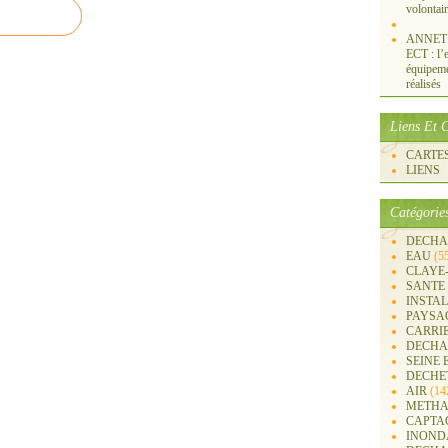
volontai
ANNET S
ECT : l’e
équipemen
réalisés
Liens Et C
CARTES 
LIENS
Catégorie
DECHA
EAU
(5
CLAYE
SANTE
INSTA
PAYSA
CARRI
DECHA
SEINE 
DECHE
AIR
(14
METHA
CAPTA
INOND