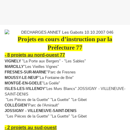
Projets en cours d’instruction par la
Préfecture 77
- 8 projets au nord-ouest 77
VIGNELY
"La Porte aux Bergers" - "Les Sables"
MARCILLY
"Les Vieilles Vig
ne
s"
FRESNES-SUR-MARNE
"Parc de Fres
ne
s
MOUSSY-LE-NEUF
"La Fontai
ne
de Brie"
MONTGÉ-EN-GOELE
"La Goële"
ISLES-LES-VILLENOY
"Les Murs Blancs"
JOSSIGNY - VILLENEUVE-
SAINT-DENIS
"Les Pièces de la Guette" "La Guette" "Le Gibet
COLLÉGIEN
"Parc de l'Amirault"
JOSSIGNY - VILLENEUVE-SAINT-DENIS
"Les Pièces de la Guette" "La Guette" "Le Gibet
- 2 projets au sud-ouest