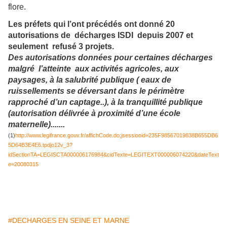
flore.
Les préfets qui l’ont précédés ont donné 20
autorisations de décharges ISDI depuis 2007 et
seulement refusé 3 projets.
Des autorisations données pour certai
ne
s décharges
malgré l’atteinte aux activités agricoles, aux
paysages, à la salubrité publique ( eaux de
ruissellements se déversant dans le périmètre
rapproché d’un captage..), à la tranquillité publique
(autorisation délivrée à proximité d’u
ne
école
mater
ne
lle).......
(1)
http://www.legifrance.gouv.fr/affichCode.do;jsessionid=235F98567019838B655DB6
5D64B3E4E6.tpdjo12v_3?
idSectionTA=LEGISCTA000006176984&cidTexte=LEGITEXT000006074220&dateText
e=20080315
#DECHARGES EN SEINE ET MARNE