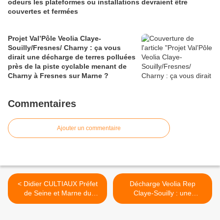
odeurs les plateformes ou installations devraient être
couvertes et fermées
Projet Val’Pôle Veolia Claye-
Souilly/Fresnes/ Charny : ça vous
dirait une décharge de terres polluées
près de la piste cyclable menant de
Charny à Fresnes sur Marne ?
Commentaires
Ajouter un commentaire
< Didier CULTIAUX Préfet
Décharge Veolia Rep
de Seine et Marne du
Claye-Souilly : une
21/8/1995 au 20/1/1998
installation de stockage de
déchets non dangereux qui