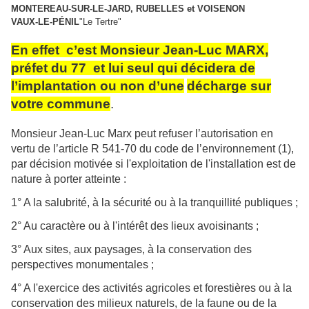
MONTEREAU-SUR-LE-JARD, RUBELLES et VOISENON
VAUX-LE-PÉNIL
"Le Tertre"
En effet c’est Monsieur Jean-Luc MARX,
préfet du 77 et lui seul qui décidera de
l’implantation ou non d’u
ne
décharge sur
votre commu
ne
.
Monsieur Jean-Luc Marx peut refuser l’autorisation en
vertu de l’article R 541-70 du code de l’environ
ne
ment (1),
par décision motivée si l'exploitation de l'installation est de
nature à porter atteinte :
1° A la salubrité, à la sécurité ou à la tranquillité publiques ;
2° Au caractère ou à l'intérêt des lieux avoisinants ;
3° Aux sites, aux paysages, à la conservation des
perspectives monumentales ;
4° A l'exercice des activités agricoles et forestières ou à la
conservation des milieux naturels, de la faune
ou de la