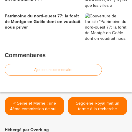
Patrimoine du nord-ouest 77: la forêt
de Montgé en Goële dont on voudrait
nous priver
Commentaires
Ajouter un commentaire
< Seine et Marne : une
Ségolène Royal met un
4ème commission de suivi
terme à la recherche
de site qui n’est pas ouverte
d'hydrocarbures dans le
au public
Gers mais pas en Seine et
Marne >
Hébergé par Overblog