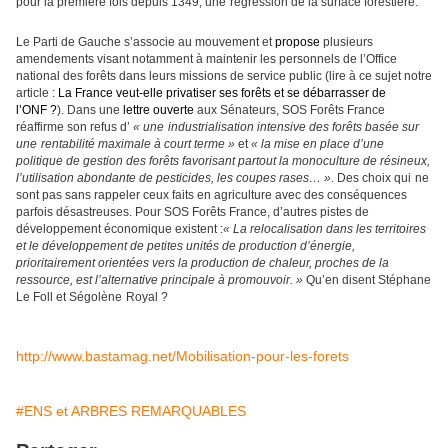
pour la première fois depuis 1349, u
ne
régression de la surface forestière.
Le Parti de Gauche s’associe au mouvement et
propose
plusieurs
amendements visant notamment à maintenir les person
ne
ls de l’Office
national des forêts dans leurs missions de service public (lire à ce sujet notre
article :
La France veut-elle privatiser ses forêts et se débarrasser de
l’ONF ?
). Dans u
ne
lettre ouverte
aux Sénateurs, SOS Forêts France
réaffirme son refus d’
« u
ne
industrialisation intensive des forêts basée sur
u
ne
rentabilité maximale à court terme »
et
« la mise en place d’u
ne
politique de gestion des forêts favorisant partout la monoculture de rési
ne
ux,
l’utilisation abondante de pesticides, les coupes rases… »
. Des choix qui
ne
sont pas sans rappeler ceux faits en agriculture avec des conséquences
parfois désastreuses. Pour SOS Forêts France, d’autres pistes de
développement économique existent :
« La relocalisation dans les territoires
et le développement de petites unités de production d’é
ne
rgie,
prioritairement orientées vers la production de chaleur, proches de la
ressource, est l’alternative principale à promouvoir. »
Qu’en disent Stépha
ne
Le Foll et Ségolè
ne
Royal ?
http://www.bastamag.net/Mobilisation-pour-les-forets
#ENS et ARBRES REMARQUABLES