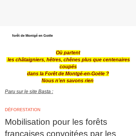
forêt de Montgé en Goële
Où partent
les châtaigniers, hêtres, chê
ne
s plus que centenaires
coupés
dans la Forêt de Montgé-en-Goële ?
Nous n’en savons rien
Paru sur le site Basta :
DÉFORESTATION
Mobilisation pour les forêts
françaises convoitées par les