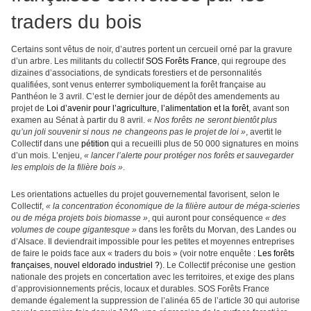
traders du bois
Certains sont vêtus de noir, d’autres portent un cercueil orné par la gravure
d’un arbre. Les militants du collectif
SOS Forêts France
, qui regroupe des
dizai
ne
s d’associations, de syndicats forestiers et de personnalités
qualifiées, sont venus enterrer symboliquement la forêt française au
Panthéon le 3 avril. C’est le dernier jour de dépôt des amendements au
projet de
Loi d’avenir pour l’agriculture, l’alimentation et la forêt
, avant son
examen au Sénat à partir du 8 avril.
« Nos forêts
ne
seront bientôt plus
qu’un joli souvenir si nous
ne
changeons pas le projet de loi »
, avertit le
Collectif dans u
ne
pétition
qui a recueilli plus de 50 000 signatures en moins
d’un mois. L’enjeu,
« lancer l’alerte pour protéger nos forêts et sauvegarder
les emplois de la filière bois »
.
Les orientations actuelles du projet gouver
ne
mental favorisent, selon le
Collectif,
« la concentration économique de la filière autour de méga-scieries
ou de méga projets bois biomasse »
, qui auront pour conséquence
« des
volumes de coupe gigantesque »
dans les forêts du Morvan, des Landes ou
d’Alsace. Il deviendrait impossible pour les petites et moyen
ne
s entreprises
de faire le poids face aux « traders du bois » (voir notre enquête :
Les forêts
françaises, nouvel eldorado industriel ?
). Le Collectif préconise u
ne
gestion
nationale des projets en concertation avec les territoires, et exige des plans
d’approvision
ne
ments précis, locaux et durables. SOS Forêts France
demande également la suppression de l’alinéa 65 de l’article 30 qui autorise