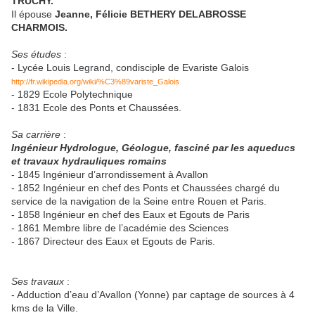
TRUCHY.
Il épouse
Jeanne, Félicie BETHERY DELABROSSE
CHARMOIS.
Ses études
:
- Lycée Louis Legrand, condisciple de Evariste Galois
http://fr.wikipedia.org/wiki/%C3%89variste_Galois
- 1829 Ecole Polytechnique
- 1831 Ecole des Ponts et Chaussées.
Sa carrière
:
Ingénieur Hydrologue, Géologue, fasciné par les aqueducs
et travaux hydrauliques romains
- 1845 Ingénieur d’arrondissement à Avallon
- 1852 Ingénieur en chef des Ponts et Chaussées chargé du
service de la navigation de la Seine entre Rouen et Paris.
- 1858 Ingénieur en chef des Eaux et Egouts de Paris
- 1861 Membre libre de l’académie des Sciences
- 1867 Directeur des Eaux et Egouts de Paris.
Ses travaux
:
- Adduction d’eau d’Avallon (Yonne) par captage de sources à 4
kms de la Ville.