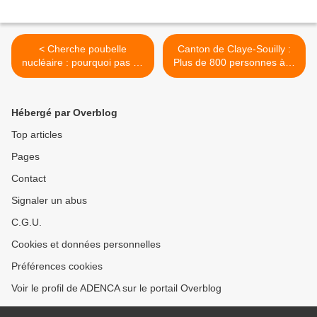
< Cherche poubelle
Canton de Claye-Souilly :
nucléaire : pourquoi pas en
Plus de 800 personnes à la
Seine et Marne ?
manifestation du
19/11/2011 « Sauvons la
Dhuis » >
Hébergé par Overblog
Top articles
Pages
Contact
Signaler un abus
C.G.U.
Cookies et données personnelles
Préférences cookies
Voir le profil de ADENCA sur le portail Overblog