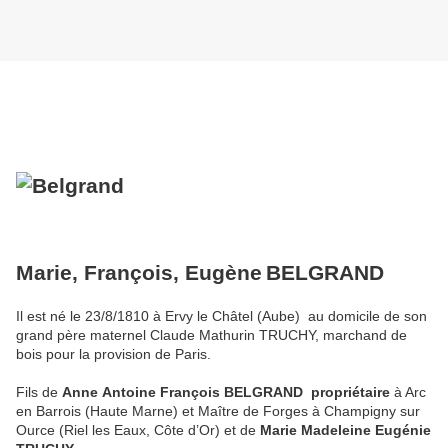
Marie, François, Eugè
ne
BELGRAND
Il est né le 23/8/1810 à Ervy le Châtel (Aube)
au domicile de son
grand père maternel Claude Mathurin TRUCHY, marchand de
bois pour la provision de Paris.
Fils de
An
ne
Antoi
ne
François BELGRAND
propriétaire
à Arc
en Barrois (Haute Marne) et Maître de Forges à Champigny sur
Ource (Riel les Eaux, Côte d’Or) et de
Marie Madelei
ne
Eugénie