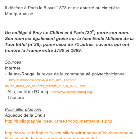
Il décède à Paris le 8 avril 1878 et est enterré au cimetière
Montparnasse.
e
Un collège à Ervy Le Châtel et à Paris (20
) porte son nom.
Son nom est également gravé sur la face Ecole Militaire de la
Tour Eiffel (n°38), parmi ceux de 71 autres
savants qui ont
honoré la France entre 1789 et 1889.
Sources
:
Inter
ne
t
- Jaune-Rouge, la revue de la communauté polytechnicienne.
-
http://fr.wikipedia.org/wiki/Liste_des_soixante-
douze_noms_de_savants_inscrits_sur_la_tour_Eiffel
- Aflo, au fil de l’Ourcq
http://www.aufildelourcq.org/
- Léonore.
Pour aller plus loin
:
Aqueduc de la Dhuis
http://bibliographie.meaux.free.fr/documents/dhuis.php
http://www.iledefrance.fr/lactualite/environnement/environnement/
laqueduc-de-la-dhuis-devient-une-promenade/