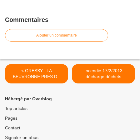
Commentaires
Ajouter un commentaire
< GRESSY : LA
Incendie 17/2/2013
BEUVRONNE PRES DU
décharge déchets
MOULIN DE MOULIGNON
dangereux SITA Villeparisis
: Que nous cache-t-on ? >
Hébergé par Overblog
Top articles
Pages
Contact
Signaler un abus