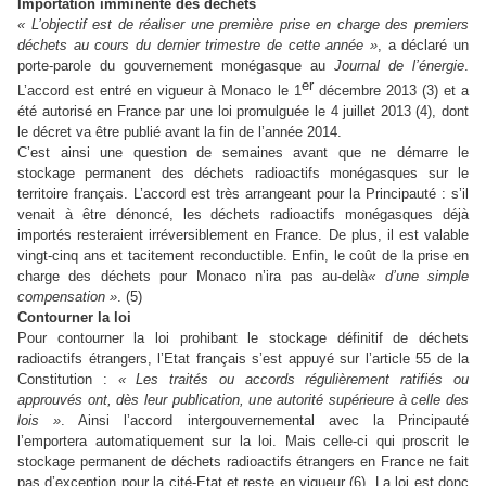
Importation immi
ne
nte des déchets
«
L’objectif est de réaliser u
ne
première prise en charge des premiers
déchets au cours du dernier trimestre de cette année
»
, a déclaré un
porte-parole du gouver
ne
ment monégasque au
Journal de l’é
ne
rgie
.
er
L’accord est entré en vigueur à Monaco le 1
décembre 2013 (3) et a
été autorisé en France par u
ne
loi promulguée le 4 juillet 2013 (4), dont
le décret va être publié avant la fin de l’année 2014.
C’est ainsi u
ne
question de semai
ne
s avant que
ne
démarre le
stockage perma
ne
nt des déchets radioactifs monégasques sur le
territoire français. L’accord est très arrangeant pour la Principauté : s’il
venait à être dénoncé, les déchets radioactifs monégasques déjà
importés resteraient irréversiblement en France. De plus, il est valable
vingt-cinq ans et tacitement reconductible. Enfin, le coût de la prise en
charge des déchets pour Monaco n’ira pas au-delà
«
d’u
ne
simple
compensation
»
. (5)
Contour
ne
r la loi
Pour contour
ne
r la loi prohibant le stockage définitif de déchets
radioactifs étrangers, l’Etat français s’est appuyé sur l’article 55 de la
Constitution :
«
Les traités ou accords régulièrement ratifiés ou
approuvés ont, dès leur publication, u
ne
autorité supérieure à celle des
lois
»
. Ainsi l’accord intergouver
ne
mental avec la Principauté
l’emportera automatiquement sur la loi. Mais celle-ci qui proscrit le
stockage perma
ne
nt de déchets radioactifs étrangers en France
ne
fait
pas d’exception pour la cité-Etat et reste en vigueur (6). La loi est donc