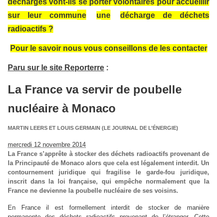
décharges vont-ils se porter volontaires pour accueillir
sur leur commu
ne
u
ne
décharge de déchets
radioactifs ?
Pour le savoir nous vous conseillons de les contacter
Paru sur le site Reporterre
:
La France va servir de poubelle
nucléaire à Monaco
MARTIN LEERS ET LOUIS GERMAIN (LE JOURNAL DE L’ÉNERGIE)
mercredi 12 novembre 2014
La France s’apprête à stocker des déchets radioactifs provenant de
la Principauté de Monaco alors que cela est légalement interdit. Un
contour
ne
ment juridique qui fragilise le garde-fou juridique,
inscrit dans la loi française, qui empêche normalement que la
France
ne
devien
ne
la poubelle nucléaire de ses voisins.
En France il est formellement interdit de stocker de manière
perma
ne
nte des déchets radioactifs provenant de l’étranger. Cette