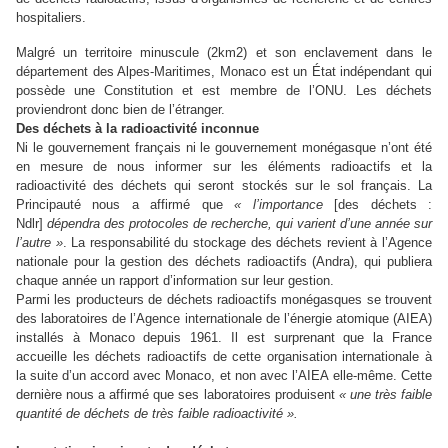
hospitaliers.
Malgré un territoire minuscule (2km2) et son enclavement dans le
département des Alpes-Maritimes, Monaco est un État indépendant qui
possède u
ne
Constitution et est membre de l’
ONU
. Les déchets
proviendront donc bien de l’étranger.
Des déchets à la radioactivité inconnue
Ni le gouver
ne
ment français ni le gouver
ne
ment monégasque n’ont été
en mesure de nous informer sur les éléments radioactifs et la
radioactivité des déchets qui seront stockés sur le sol français. La
Principauté nous a affirmé que
«
l’importance
[des déchets :
Ndlr]
dépendra des protocoles de recherche, qui varient d’u
ne
année sur
l’autre
»
. La responsabilité du stockage des déchets revient à l’Agence
nationale pour la gestion des déchets radioactifs (Andra), qui publiera
chaque année un rapport d’information sur leur gestion.
Parmi les producteurs de déchets radioactifs monégasques se trouvent
des laboratoires de l’Agence internationale de l’é
ne
rgie atomique (
AIEA
)
installés à Monaco depuis 1961. Il est surprenant que la France
accueille les déchets radioactifs de cette organisation internationale à
la suite d’un accord avec Monaco, et non avec l’
AIEA
elle-même. Cette
dernière nous a affirmé que ses laboratoires produisent
«
u
ne
très faible
quantité de déchets de très faible radioactivité
».