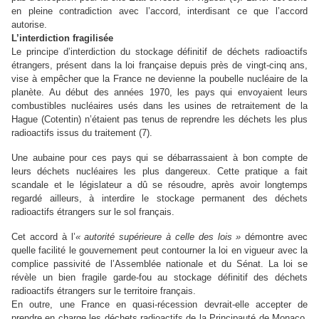
en plei
ne
contradiction avec l’accord, interdisant ce que l’accord
autorise.
L’interdiction fragilisée
Le principe d’interdiction du stockage définitif de déchets radioactifs
étrangers, présent dans la loi française depuis près de vingt-cinq ans,
vise à empêcher que la France
ne
devien
ne
la poubelle nucléaire de la
planète. Au début des années 1970, les pays qui envoyaient leurs
combustibles nucléaires usés dans les usi
ne
s de retraitement de la
Hague (Cotentin) n’étaient pas tenus de reprendre les déchets les plus
radioactifs issus du traitement (7).
U
ne
aubai
ne
pour ces pays qui se débarrassaient à bon compte de
leurs déchets nucléaires les plus dangereux. Cette pratique a fait
scandale et le législateur a dû se résoudre, après avoir longtemps
regardé ailleurs, à interdire le stockage perma
ne
nt des déchets
radioactifs étrangers sur le sol français.
Cet accord à l’
«
autorité supérieure à celle des lois
»
démontre avec
quelle facilité le gouver
ne
ment peut contour
ne
r la loi en vigueur avec la
complice passivité de l’Assemblée nationale et du Sénat. La loi se
révèle un bien fragile garde-fou au stockage définitif des déchets
radioactifs étrangers sur le territoire français.
En outre, u
ne
France en quasi-récession devrait-elle accepter de
prendre en charge les déchets radioactifs de la Principauté de Monaco,