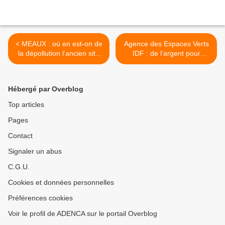
< MEAUX : où en est-on de
Agence des Espaces Verts
la dépollution l’ancien site
IDF : de l’argent pour
Cognis aujourd’hui BASF ?
l’Essonne mais pas pour le
nord-ouest Seine et Marne
? >
Hébergé par Overblog
Top articles
Pages
Contact
Signaler un abus
C.G.U.
Cookies et données personnelles
Préférences cookies
Voir le profil de ADENCA sur le portail Overblog