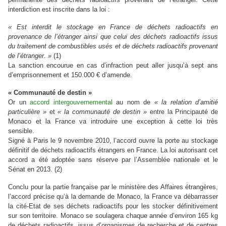
interdiction est inscrite dans la loi :
«
Est interdit le stockage en France de déchets radioactifs en
provenance de l’étranger ainsi que celui des déchets radioactifs issus
du traitement de combustibles usés et de déchets radioactifs provenant
de l’étranger.
»
(1)
La sanction encourue en cas d’infraction peut aller jusqu’à sept ans
d’emprison
ne
ment et 150.000 € d’amende.
«
Communauté de destin
»
Or un
accord intergouvernemental
au nom de
«
la relation d’amitié
particulière
»
et
«
la communauté de destin
»
entre la Principauté de
Monaco et la France va introduire une exception à cette loi très
sensible.
Signé à Paris le 9 novembre 2010, l’accord ouvre la porte au stockage
définitif de déchets radioactifs étrangers en France. La loi autorisant cet
accord a été adoptée sans réserve par l’Assemblée nationale et le
Sénat en 2013. (2)
Conclu pour la partie française par le ministère des Affaires étrangères,
l’accord précise qu’à la demande de Monaco, la France va débarrasser
la cité-Etat de ses déchets radioactifs pour les stocker définitivement
sur son territoire. Monaco se soulagera chaque année d’environ 165 kg
de déchets radioactifs, issus d’organismes de recherche et de centres