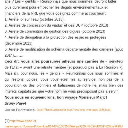
ans ? Les « gentils » Réunionnais que nous sommes, devront lutter
plus durement pour empêcher les dégâts environ
ne
mentaux et
financiers de la NRL que vous cosig
ne
z comme accoucheur :
1. Arrêté loi sur l’eau (octobre 2013),
2. Arrêtés de concession du viaduc et des DCP (octobre 2013)
3. Arrêté de convention de gestion des digues (octobre 2013)
4. Arrêté de dérogation à la protection des espèces protégées
(décembre 2013)
5. Arrêté de modification du schéma départementale des carrières (août
2014)……..
Ceci dit, vous allez poursuivre ailleurs u
ne
carrière
de « serviteur
de l’Etat » avant u
ne
retraite méritée (et pourquoi pas à La Réunion ?).
Mais ici, pour nous, les « gentils » Réunionnais que nous sommes et
qui restons lucides, vous vous êtes mis au service, non pas de la
population ou des pionniers et bâtisseurs de notre île, mais bien des
intérêts capitalistes que votre nom
ne
vous prédisposait pas à servir.
Nous nous en souviendrons, bon voyage Monsieur Marx !
Bruny Payet
Lien vers l’article complet :
http://7lameslamer.net/m-marx-vous-nous-avez-juges-1089.html
(1)
http://www.seine-et-
marne.gouv.fr/content/download/14487/103358/file/raa%20n%C2%B001%20bis%20d