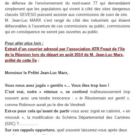
de défense de l’environne
ment du nord-ouest 77 qui demandaient
simplement que les populations qui vivent à côté des sites dangereux
classés SEVESO puissent assister aux commissions de suivi de site.
M. Jean-Luc MARX s’est rangé du côté des industriels qui étaient
défavorables à l’ouverture de ces commissions au public, commissions
qui en conséquence ne
seront pas ouvertes au public.
Pour aller plus loin :
Extrait d’un courrier adressé par l’association ATR Fnaut de l’Ile
de la Réunion lors du départ en août 2014 de M. Jean-Luc Marx,
préfet de cette île
:
Monsieur le Préfet Jean-Luc Marx,
Vous nous avez jugés « gentils »… Vous êtes trop bon !
C’est vrai, notre « retenue », se confond
malheureusement trop
souvent avec u
ne
tendre innocence : «
le Réunionnais est gentil
»,
comme Robinson aurait pu le dire de Vendredi.
Est-ce pour cela qu’avant de partir
vous avez signé en catimini, « en
missouk », la modification du Schéma Départemental des Carrières
(SDC) ?................
Sur ces rappels opportuns
, quel souvenir laisserez-vous après deux