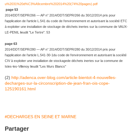
u%2031%20d%C3%A9cembre%202014%20(74%20pages).pdf
page 53
2014/DDT/SEPR/266 — AP n° 2014/DDT/SEPR/266 du 30/12/2014 pris pour
l'application de l'article L.541 du code de l'environnement et autorisant la société ETC
à exploiter une installation de stockage de déchets inertes sur la commune de VAUX-
LE-PENIL lieudit "Le Tertre". 53
page 63
2014/DDT/SEPR/280 — AP n° 2014/DDT/SEPR/280 du 30/12/2014 pris pour
l'application de l'article L.541-30-1du code de l'environnement et autorisant la société
CIV à exploiter une installation de stockagede déchets inertes sur la commune de
Isles-les-Villenoy lieudit "Les Murs Blancs"
(2)
http://adenca.over-blog.com/article-bientot-4-nouvelles-
decharges-sur-la-circonscription-de-jean-fran-ois-cope-
125190161.html
#DECHARGES EN SEINE ET MARNE
Partager