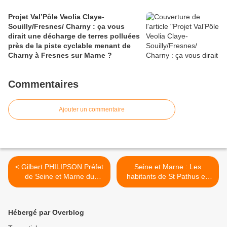
Projet Val’Pôle Veolia Claye-
Souilly/Fresnes/ Charny : ça vous
dirait une décharge de terres polluées
près de la piste cyclable menant de
Charny à Fresnes sur Marne ?
Commentaires
Ajouter un commentaire
< Gilbert PHILIPSON Préfet
Seine et Marne : Les
de Seine et Marne du
habitants de St Pathus en
12/7/1967 au12/12/1968
état de choc après la
découverte d’une décharge
illégale de déchets
Hébergé par Overblog
dangereux >