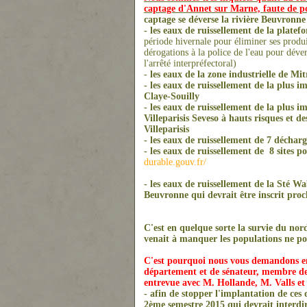
captage d'Annet sur Marne, faute de po
captage se déverse la rivière Beuvronne 
- les eaux de ruissellement de la plat
période hivernale pour éliminer ses produ
dérogations à la police de l'eau pour dév
l'arrêté interpréfectoral)
-
les eaux de la zone industrielle de M
- les eaux de ruissellement de la plus 
Claye-Souilly
- les eaux de ruissellement de la plus
Villeparisis Seveso à hauts risques et de
Villeparisis
- les eaux de ruissellement de 7 décharg
- les eaux de ruissellement de 8 sites po
durable.gouv.fr/
- les eaux de ruissellement de la Sté Wa
Beuvronne qui devrait être inscrit pro
C'est en quelque sorte la survie du nord
venait à manquer les populations ne pou
C'est pourquoi nous vous demandons en v
département et de sénateur, membre de 
entrevue avec M. Hollande, M. Valls e
- afin de stopper l'implantation de ces
2ème semestre 2015 qui devrait interdi