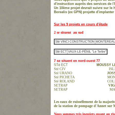
d'instruction auprès des services de 
Un 10ème projet devrait suivre sur l
Borealis (ex GPN) projette d'implanter
Sur les 9 projets en cours d'étude
2 se situent au sud
Sté VINCI CONSTRUCTION
MONTEREAU-
Sté ECT
VAUX-LE-PÉNIL "Le Tertre"
7 se situent en nord-ouest 77
STé ECT
MOUSSY L
Sté CIV
ISLES-LES-
Sté URANO
JOS
Sté PICHETA MONTGÉ
Sté ROLAND
COLLEGIEN "Par
SETRAP
VIGNE
SETRAP
MAR
Les eaux de ruissellement de la majorit
de la station de pompage d'Annet sur 
Nous sommes très inquiets quant au risq