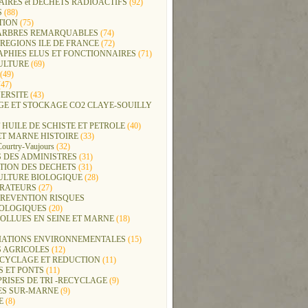
IRES et DECHETS RADIOACTIFS
(92)
S
(88)
TION
(75)
t ARBRES REMARQUABLES
(74)
REGIONS ILE DE FRANCE
(72)
APHIES ELUS ET FONCTIONNAIRES
(71)
ULTURE
(69)
(49)
47)
ERSITE
(43)
GE ET STOCKAGE CO2 CLAYE-SOUILLY
 HUILE DE SCHISTE ET PETROLE
(40)
ET MARNE HISTOIRE
(33)
Courtry-Vaujours
(32)
 DES ADMINISTRES
(31)
TION DES DECHETS
(31)
ULTURE BIOLOGIQUE
(28)
ERATEURS
(27)
PREVENTION RISQUES
OLOGIQUES
(20)
POLLUES EN SEINE ET MARNE
(18)
IATIONS ENVIRONNEMENTALES
(15)
S AGRICOLES
(12)
ECYCLAGE ET REDUCTION
(11)
S ET PONTS
(11)
RISES DE TRI -RECYCLAGE
(9)
ES SUR-MARNE
(9)
E
(8)