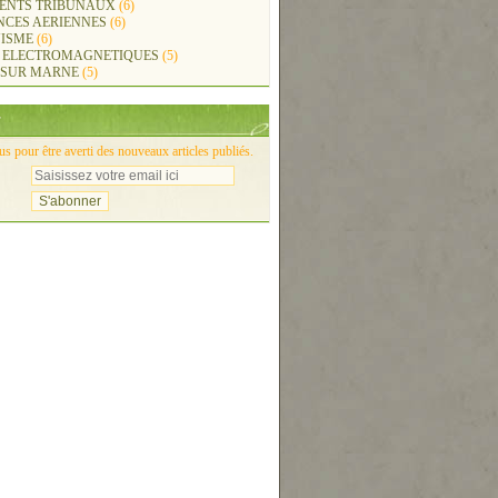
ENTS TRIBUNAUX
(6)
NCES AERIENNES
(6)
ISME
(6)
 ELECTROMAGNETIQUES
(5)
 SUR MARNE
(5)
 pour être averti des nouveaux articles publiés.