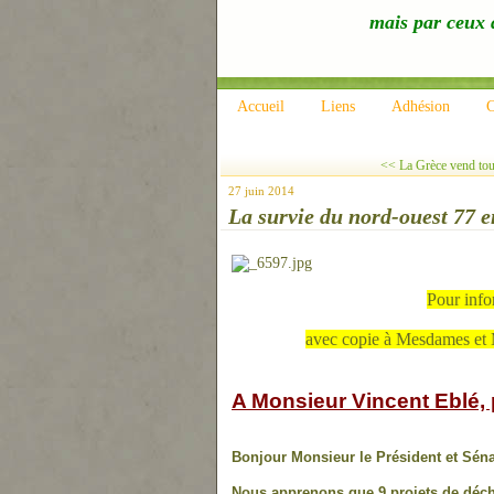
mais par ceux q
Accueil
Liens
Adhésion
C
<< La Grèce vend tout
27 juin 2014
La survie du nord-ouest 77 e
Pour info
avec copie à Mesdames et M
A Monsieur Vincent Eblé, 
Bonjour Monsieur le Président et Séna
Nous apprenons que 9 projets de décha