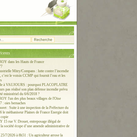
écents
Y dans les Hauts de France
77
ustrielle Mitry/Compans : lutte contre l’incendie
c’est le voisin CCMP qui fournit l’eau et les
rs
ude à VAUJOURS : pourquoi PLACOPLATRE
ours pas réalisé son plan défense incendie prévu
êté ministériel du 6/6/2018 ?
 l'un des plus beaux villages de l'Oise
 : oies bernaches
ret : Suite à une inspection de la Préfecture du
6 le méthaniseur Plaines de France Energie doit
 copie
15 rue V. Drouet, entreposage illégal de
: la société écope d’une amende administrative de
/7/2026 à 8h51 : Un agriculteur arrose la