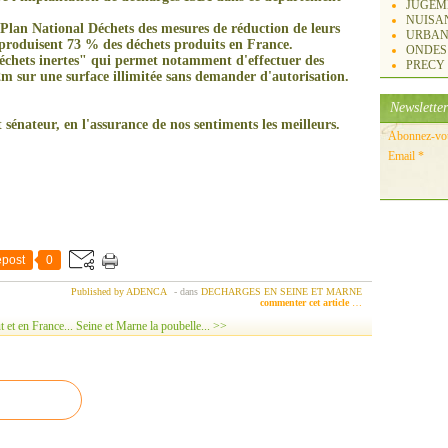
JUGEM
NUISA
 Plan National Déchets des mesures de réduction de leurs
URBAN
produisent 73 % des déchets produits en France.
ONDES
 "déchets inertes" qui permet notamment d'effectuer des
PRECY
m sur une surface illimitée sans demander
d'autorisation.
Newsletter
t sénateur, en l'assurance de nos sentiments les meilleurs.
Abonnez-vous
Email
post
0
Published by ADENCA
-
dans
DECHARGES EN SEINE ET MARNE
commenter cet article
…
 et en France...
Seine et Marne la poubelle... >>