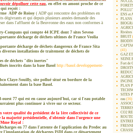
NUCLEA
uvoir dépolluer cette eau
,
en effet en amont proche de ce
FORET
qui reçoit :
POLLU
eforme ADP de Roissy
( ADP qui rencontre des problèmes en
ENS e
its dégivrants et qui depuis plusieurs années demande des
PLANS 
erser dans l'affluent de la Beuvronne des eaux non conformes à
BIOGR
AGRIC
itry-Compans qui compte 44 ICPE dont 7 sites Seveso
Rivières
BRUIT
(
importante décharge de déchets ultimes de France Veolia
BIODIV
CAPTA
 importante décharge de déchets dangereux de France Sita
(41)
s diverses installations de traitement de déchets de
GAZ ET
SEINE 
es de déchets "dits inertes"
Fort de 
llués inscrits dans la base Basol
http://basol.developpement-
DROITS
REDUC
AGRIC
bco Claye-Souilly, site pollué situé en bordure de la
INCIN
chainement dans la base Basol.
PLAN 
TECHN
SITES 
-ouest 77 qui est en cause aujourd'hui, car si l'eau potable
eau
(16)
rraient plus continuer à vivre sur ce secteur.
ASSOC
TERRE
CO2 R
otre qualité du président de la 1ère collectivité de ce
ROUTE
la majorité présidentielle, d'obtenir dans l'urgence une
ENTREP
t Mme Royal :
FRESN
 décharges en 77 dans l'attente de l'application du Predec au
CHASS
re l'implantation de décharges ISDI dans ce département