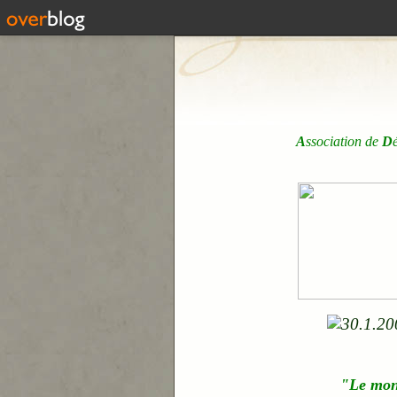
A
ssociation de
D
"Le mo