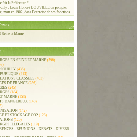
e fait la Préfecture ?
ouilly : Louis Honoré DOUVILLE un pompier
re, mort en 1902, dans l’exercice de ses fonctions
artes
Seine et Marne
s
RGES EN SEINE ET MARNE
(598)
57)
-SOUILLY
(435)
 PUBLIQUE
(413)
LLATIONS CLASSEES
(403)
GES DE FRANCE
(286)
ERES
(245)
RGES
(184)
ET MARNE
(153)
TS DANGEREUX
(148)
2)
NISATION
(142)
GE ET STOCKAGE CO2
(128)
ATIONS
(120)
RGES ILLEGALES
(119)
ENCES - REUNIONS - DEBATS - DIVERS