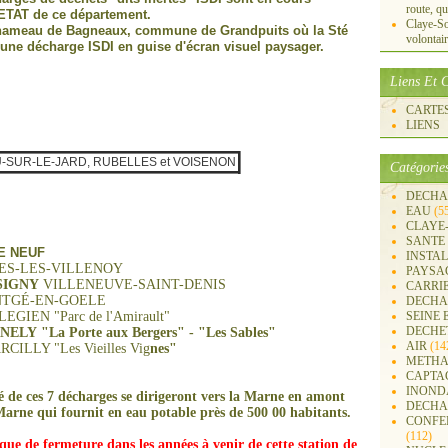
route, qu
l'ETAT de ce département.
Claye-S
e hameau de Bagneaux, commune de Grandpuits où la Sté
volontai
 une décharge ISDI en guise d'écran visuel paysager.
Liens Et C
CARTES 
LIENS
SUR-LE-JARD, RUBELLES et VOISENON
Catégorie
DECHA
EAU
(5
CLAYE
SANTE
E NEUF
INSTA
VILLENOY
PAYSA
SIGNY
VILLENEUVE-SAINT-DENIS
CARRI
-EN-GOELE
DECHA
c de l'Amirault"
SEINE 
DECHE
LY
"La Porte aux Bergers" - "Les Sables"
AIR
(14
CILLY "Les Vieilles Vig
ne
s"
METHA
CAPTA
INOND
é de ces 7 décharges se dirigeront vers la Marne en amont
DECHA
Marne qui fournit en eau potable
près de 500 00 habitants.
CONFER
(112)
ue de fermeture dans les années à venir de cette station de