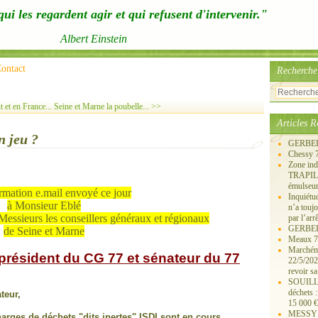
ui les regardent agir et qui refusent d'intervenir."
Albert Einstein
ontact
Recherche
 et en France...
Seine et Marne la poubelle... >>
Articles R
n jeu ?
GERBERO
Chessy 
Zone ind
TRAPIL, 
émulseu
rmation e.mail envoyé ce jour
Inquiét
à Monsieur Eblé
n’a touj
essieurs les conseillers généraux et régionaux
par l’arr
GERBEROY
de Seine et Marne
Meaux 77
Marchémo
président du CG 77 et sénateur du 77
22/5/202
revoir sa
SOUILLY 
déchets 
teur,
15 000 €
MESSY 25
rges de déchets "dits inertes" ISDI sont en cours