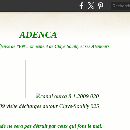
ADENCA
éfense de l'
EN
vironnement de
C
laye-Souilly et ses
A
lentours
nde
ne
sera pas détruit par ceux qui font le mal,