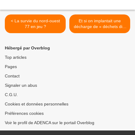
< La survie du nord-ouest
Et si on implantait une
77 en jeu ?
décharge de « déchets dits
inertes » ISDI en guise
d’écran visuel paysager
entre l’usine Borealis (Ex
Hébergé par Overblog
GPN) de Grandpuits et le
hameau de Bagneaux >
Top articles
Pages
Contact
Signaler un abus
C.G.U.
Cookies et données personnelles
Préférences cookies
Voir le profil de ADENCA sur le portail Overblog