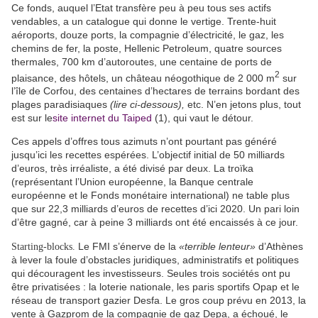
Ce fonds, auquel l’Etat transfère peu à peu tous ses actifs
vendables, a un catalogue qui donne le vertige. Trente-huit
aéroports, douze ports, la compagnie d’électricité, le gaz, les
chemins de fer, la poste, Hellenic Petroleum, quatre sources
thermales, 700 km d’autoroutes, une centaine de ports de
2
plaisance, des hôtels, un château néogothique de 2 000 m
sur
l’île de Corfou, des centaines d’hectares de terrains bordant des
plages paradisiaques
(lire ci-dessous),
etc. N’en jetons plus, tout
est sur le
site internet du Taiped
(1), qui vaut le détour.
Ces appels d’offres tous azimuts n’ont pourtant pas généré
jusqu’ici les recettes espérées. L’objectif initial de 50 milliards
d’euros, très irréaliste, a été divisé par deux. La troïka
(représentant l’Union européenne, la Banque centrale
européenne et le Fonds monétaire international) ne table plus
que sur 22,3 milliards d’euros de recettes d’ici 2020. Un pari loin
d’être gagné, car à peine 3 milliards ont été encaissés à ce jour.
Le FMI s’énerve de la
«terrible lenteur»
d’Athènes
Starting-blocks.
à lever la foule d’obstacles juridiques, administratifs et politiques
qui découragent les investisseurs. Seules trois sociétés ont pu
être privatisées : la loterie nationale, les paris sportifs Opap et le
réseau de transport gazier Desfa. Le gros coup prévu en 2013, la
vente à Gazprom de la compagnie de gaz Depa, a échoué, le