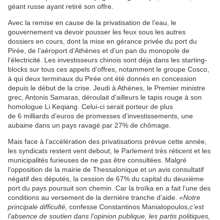
géant russe ayant retiré son offre.
Avec la remise en cause de la privatisation de l’eau, le
gouvernement va devoir pousser les feux sous les autres
dossiers en cours, dont la mise en gérance privée du port du
Pirée, de l’aéroport d’Athènes et d’un pan du monopole de
l’électricité. Les investisseurs chinois sont déja dans les starting-
blocks sur tous ces appels d’offres, notamment le groupe Cosco,
à qui deux terminaux du Pirée ont été donnés en concession
depuis le début de la crise. Jeudi à Athènes, le Premier ministre
grec, Antonis Samaras, déroulait d’ailleurs le tapis rouge à son
homologue Li Keqiang. Celui-ci serait porteur de plus
de 6 milliards d’euros de promesses d’investissements, une
aubaine dans un pays ravagé par 27% de chômage.
Mais face à l’accélération des privatisations prévue cette année,
les syndicats restent vent debout, le Parlement très réticent et les
municipalités furieuses de ne pas être consultées. Malgré
l’opposition de la mairie de Thessalonique et un avis consultatif
négatif des députés, la cession de 67% du capital du deuxième
port du pays poursuit son chemin. Car la troïka en a fait l’une des
conditions au versement de la dernière tranche d’aide.
«Notre
principale difficulté,
confesse Constantinos Maniatopoulos,
c’est
l’absence de soutien dans l’opinion publique, les partis politiques,