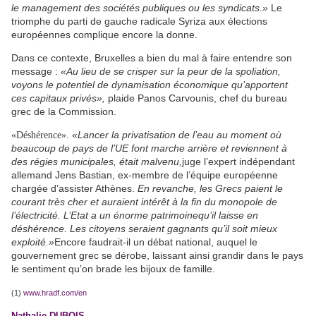
le management des sociétés publiques ou les syndicats.»
Le
triomphe du parti de gauche radicale Syriza aux élections
européennes complique encore la donne.
Dans ce contexte, Bruxelles a bien du mal à faire entendre son
message :
«Au lieu de se crisper sur la peur de la spoliation,
voyons le potentiel de dynamisation économique qu’apportent
ces capitaux privés»,
plaide Panos Carvounis, chef du bureau
grec de la Commission.
«
Lancer la privatisation de l’eau au moment où
«Déshérence».
beaucoup de pays de l’UE font marche arrière et revien
ne
nt à
des régies municipales, était malvenu,
juge l’expert indépendant
allemand Jens Bastian, ex-membre de l’équipe européenne
chargée d’assister Athènes.
En revanche, les Grecs paient le
courant très cher et auraient intérêt à la fin du monopole de
l’électricité. L’Etat a un énorme patrimoi
ne
qu’il laisse en
déshérence. Les citoyens seraient gagnants qu’il soit mieux
exploité.»
Encore faudrait-il un débat national, auquel le
gouvernement grec se dérobe, laissant ainsi grandir dans le pays
le sentiment qu’on brade les bijoux de famille.
(1)
www.hradf.com/en
Nathalie DUBOI
S