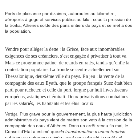
Ports de plaisance par dizai
ne
s, autoroutes au kilomètre,
aéroports à gogo et services publics au kilo : sous la pression de
la troïka, Athè
ne
s solde des pans entiers du pays et se met à dos
la population.
Vendre pour alléger la dette : la Grèce, face aux innombrables
exigences de ses créanciers, s’est engagée à privatiser à tout va.
Mais ce programme pati
ne
, de retards en ratés, tandis qu’enfle la
contestation populaire. La fronde se centre actuellement sur
Thessalonique, deuxième ville du pays. En jeu : la vente de la
compagnie des eaux Eyath, que le groupe français Suez était bien
parti pour racheter, et celle du port, lorgné par huit investisseurs
européens, asiatiques et émirati. Deux privatisations combattues
par les salariés, les habitants et les élus locaux
Plus grave pour le gouvernement, la plus haute juridiction
Vertige.
administrative du pays vient de mettre son veto à la cession de la
compagnie des eaux d’Athènes. Dans un arrêt rendu fin mai, le
Conseil d’Etat a estimé que
«la transformation d’u
ne
entreprise
publique en entreprise privée ayant pour objectif le profit fait