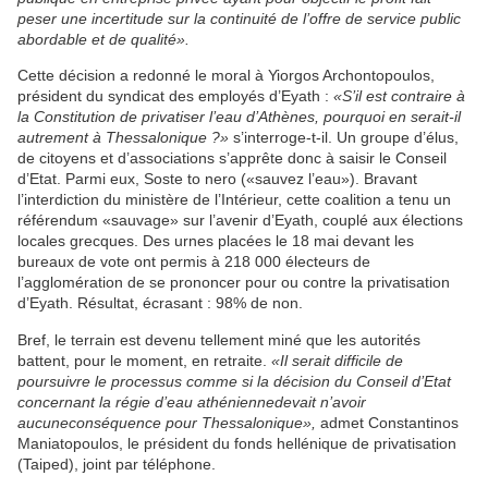
peser u
ne
incertitude sur la continuité de l’offre de service public
abordable et de qualité».
Cette décision a redonné le moral à Yiorgos Archontopoulos,
président du syndicat des employés d’Eyath :
«S’il est contraire à
la Constitution de privatiser l’eau d’Athè
ne
s, pourquoi en serait-il
autrement à Thessalonique ?»
s’interroge-t-il. Un groupe d’élus,
de citoyens et d’associations s’apprête donc à saisir le Conseil
d’Etat. Parmi eux, Soste to nero («sauvez l’eau»). Bravant
l’interdiction du ministère de l’Intérieur, cette coalition a tenu un
référendum «sauvage» sur l’avenir d’Eyath, couplé aux élections
locales grecques. Des urnes placées le 18 mai devant les
bureaux de vote ont permis à 218 000 électeurs de
l’agglomération de se prononcer pour ou contre la privatisation
d’Eyath. Résultat, écrasant : 98% de non.
Bref, le terrain est devenu tellement miné que les autorités
battent, pour le moment, en retraite.
«Il serait difficile de
poursuivre le processus comme si la décision du Conseil d’Etat
concernant la régie d’eau athénien
ne
devait n’avoir
aucu
ne
conséquence pour Thessalonique»,
admet Constantinos
Maniatopoulos, le président du fonds hellénique de privatisation
(Taiped), joint par téléphone.