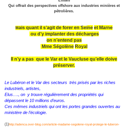
Essais
Qui offrait des perspectives offshore aux industries minières et
pétrolières.
ais quant il s’agit
de forer en Sei
ne
et Mar
ne
M
ou d’y implanter des décharges
on n’entend pas
Mme Ségolè
ne
Royal
Il n’y a pas que le Var et le Vaucluse qu’elle doive
préserver.
Le Lubéron et le Var des secteurs très prisés par les riches
industriels, artistes,
Elus…., on y trouve régulièrement des propriétés qui
dépassent le 10 millions d’euros.
Ces mêmes industriels qui ont les portes grandes ouvertes au
ministère de l’écologie.
(1)
http://adenca.over-blog.com/article-madame-segolene-royal-protege-le-luberon-