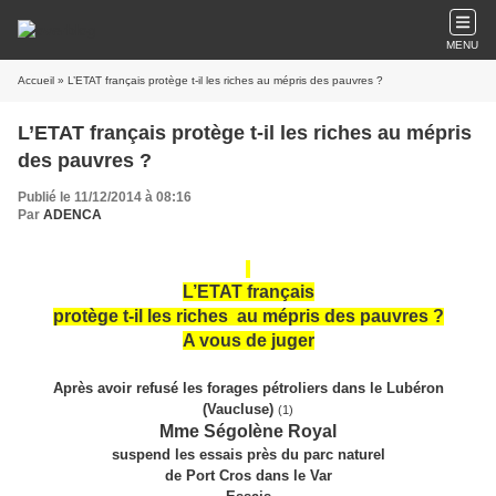
MENU
Accueil
» L’ETAT français protège t-il les riches au mépris des pauvres ?
L’ETAT français protège t-il les riches au mépris
des pauvres ?
Publié le 11/12/2014 à 08:16
Par
ADENCA
L’ETAT français
protège t-il les riches au mépris des pauvres ?
A vous de juger
Après avoir refusé les forages pétroliers dans le Lubéron
(Vaucluse)
(1)
Mme Ségolè
ne
Royal
suspend les essais près du parc naturel
de Port Cros dans le Var