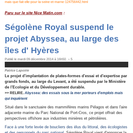
mais-que-fait-elle-pour-la-seine-et-marne-124756442.html
Paru sur le site Nice Matin.com
:
Ségolène Royal suspend le
projet Abyssea, au large des
îles d' Hyères
-
Publié le
mardi 09 décembre 2014 à 16h50
5
Patrice Lapoirie
Le projet d'implantation de plates-formes d'essai et d'expertise par
grands fonds, au large du Levant, a été suspendu par le Ministère
de l'Ecologie et du Développement durable.
>> RELIRE.
Abyssea: des essais sous la mer porteurs d'emplois mais
qui inquiètent
Situé dans le sanctuaire des mammifères marins Pélagos et dans l'aire
adjacente mari
ne
du Parc National de Port-Cros, ce projet offrait des
perspectives offshore aux industries minières et pétrolières.
Face à une forte levée de boucliers des élus du littoral, des écologistes
et des personnels du parc national,
Ségolène Royal vient d'annoncer la