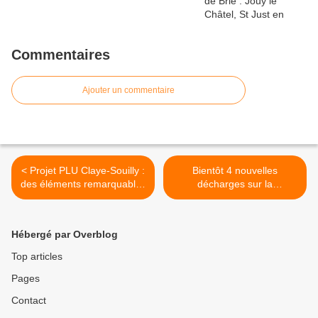
Commentaires
Ajouter un commentaire
< Projet PLU Claye-Souilly :
Bientôt 4 nouvelles
des éléments remarquables
décharges sur la
du patrimoine dans des
circonscription de Jean-
zones à préserver et pas
François COPE ? >
d’autres !
Hébergé par Overblog
Top articles
Pages
Contact